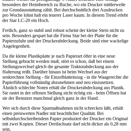
besonders der Heimbereich zu Buche, wo ein Drucker mittlerweile
zur Grundausstattung zählt. Bei durchschnittlich drei Ausdrucken
pro Woche lohnt halt ein teuerer Laser kaum. In diesem Trend erlebt
der Star LC-20 ein Hoch.
Freilich, ganz so stabil und robust scheint der kleine Stern nicht zu
sein. Besonders gespart hat die Firma Star bei der Platte für die
Papierzufuhr und der Druckerabdeckung. Beide sind eine wackelige
Angelegenheit.
Da die kleine Plastikplatte je nach Papierart öfter in eine neue
Stellung gebracht werden muß, stört es schon, daß bei einem
Stellungswechsel gleich die gesamte Traktorabdeckung aus der
Halterung reißt. Darüber hinaus ist beim Wechsel aus der
senkrechten Stellung - für Einzelblatteinzug - in die Waagerechte die
Papierführung vollständig abzunehmen und neu einzusetzen.
Ähnlich schlechte Noten erhält die Druckerabdeckung aus Plastik.
Sie rastet in der offenen Stellung nicht richtig ein - beim Öffnen hat
sie der Benutzer manchmal gleich ganz in der Hand.
Wer sich durch diese Sparmaßnahmen nicht schrecken läßt, erhält
einen preiswerten Nadler mit beachtlicher Qualität. Bei
selbstdurchschreibendem Papier produziert der Drucker ein Original
mit zwei Kopien. Dieser Dreifachsatz darf nicht dicker als 0,28 mm
sein.