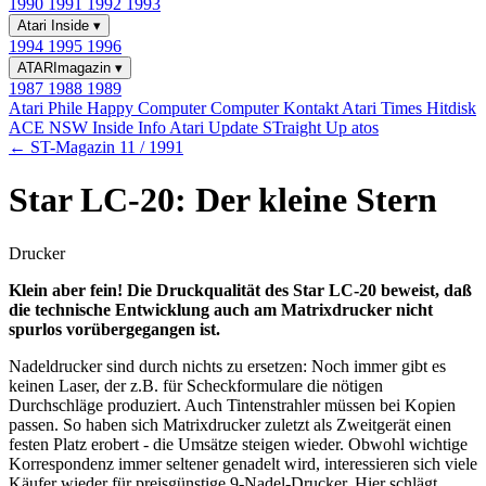
1990
1991
1992
1993
Atari Inside
▾
1994
1995
1996
ATARImagazin
▾
1987
1988
1989
Atari Phile
Happy Computer
Computer Kontakt
Atari Times
Hitdisk
ACE NSW Inside Info
Atari Update
STraight Up
atos
← ST-Magazin 11 / 1991
Star LC-20: Der kleine Stern
Drucker
Klein aber fein! Die Druckqualität des Star LC-20 beweist, daß
die technische Entwicklung auch am Matrixdrucker nicht
spurlos vorübergegangen ist.
Nadeldrucker sind durch nichts zu ersetzen: Noch immer gibt es
keinen Laser, der z.B. für Scheckformulare die nötigen
Durchschläge produziert. Auch Tintenstrahler müssen bei Kopien
passen. So haben sich Matrixdrucker zuletzt als Zweitgerät einen
festen Platz erobert - die Umsätze steigen wieder. Obwohl wichtige
Korrespondenz immer seltener genadelt wird, interessieren sich viele
Käufer wieder für preisgünstige 9-Nadel-Drucker. Hier schlägt