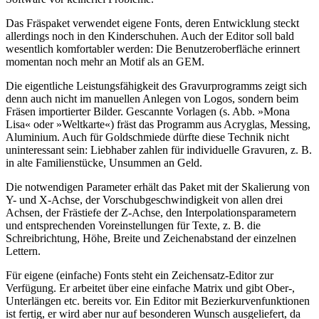
Das Fräspaket verwendet eigene Fonts, deren Entwicklung steckt
allerdings noch in den Kinderschuhen. Auch der Editor soll bald
wesentlich komfortabler werden: Die Benutzeroberfläche erinnert
momentan noch mehr an Motif als an GEM.
Die eigentliche Leistungsfähigkeit des Gravurprogramms zeigt sich
denn auch nicht im manuellen Anlegen von Logos, sondern beim
Fräsen importierter Bilder. Gescannte Vorlagen (s. Abb. »Mona
Lisa« oder »Weltkarte«) fräst das Programm aus Acryglas, Messing,
Aluminium. Auch für Goldschmiede dürfte diese Technik nicht
uninteressant sein: Liebhaber zahlen für individuelle Gravuren, z. B.
in alte Familienstücke, Unsummen an Geld.
Die notwendigen Parameter erhält das Paket mit der Skalierung von
Y- und X-Achse, der Vorschubgeschwindigkeit von allen drei
Achsen, der Frästiefe der Z-Achse, den Interpolationsparametern
und entsprechenden Voreinstellungen für Texte, z. B. die
Schreibrichtung, Höhe, Breite und Zeichenabstand der einzelnen
Lettern.
Für eigene (einfache) Fonts steht ein Zeichensatz-Editor zur
Verfügung. Er arbeitet über eine einfache Matrix und gibt Ober-,
Unterlängen etc. bereits vor. Ein Editor mit Bezierkurvenfunktionen
ist fertig, er wird aber nur auf besonderen Wunsch ausgeliefert, da