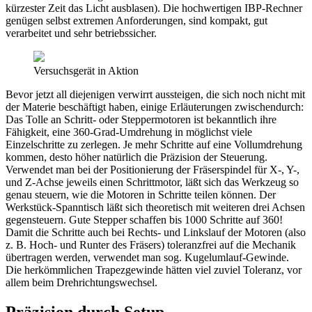
kürzester Zeit das Licht ausblasen). Die hochwertigen IBP-Rechner
genügen selbst extremen Anforderungen, sind kompakt, gut
verarbeitet und sehr betriebssicher.
Versuchsgerät in Aktion
Bevor jetzt all diejenigen verwirrt aussteigen, die sich noch nicht mit
der Materie beschäftigt haben, einige Erläuterungen zwischendurch:
Das Tolle an Schritt- oder Steppermotoren ist bekanntlich ihre
Fähigkeit, eine 360-Grad-Umdrehung in möglichst viele
Einzelschritte zu zerlegen. Je mehr Schritte auf eine Vollumdrehung
kommen, desto höher natürlich die Präzision der Steuerung.
Verwendet man bei der Positionierung der Fräserspindel für X-, Y-,
und Z-Achse jeweils einen Schrittmotor, läßt sich das Werkzeug so
genau steuern, wie die Motoren in Schritte teilen können. Der
Werkstück-Spanntisch läßt sich theoretisch mit weiteren drei Achsen
gegensteuern. Gute Stepper schaffen bis 1000 Schritte auf 360!
Damit die Schritte auch bei Rechts- und Linkslauf der Motoren (also
z. B. Hoch- und Runter des Fräsers) toleranzfrei auf die Mechanik
übertragen werden, verwendet man sog. Kugelumlauf-Gewinde.
Die herkömmlichen Trapezgewinde hätten viel zuviel Toleranz, vor
allem beim Drehrichtungswechsel.
Präzision durch Setup