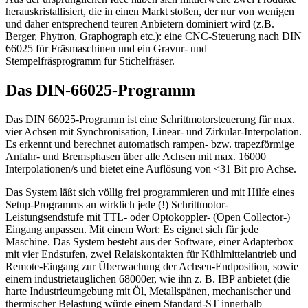
herauskristallisiert, die in einen Markt stoßen, der nur von wenigen
und daher entsprechend teuren Anbietern dominiert wird (z.B.
Berger, Phytron, Graphograph etc.): eine CNC-Steuerung nach DIN
66025 für Fräsmaschinen und ein Gravur- und
Stempelfräsprogramm für Stichelfräser.
Das DIN-66025-Programm
Das DIN 66025-Programm ist eine Schrittmotorsteuerung für max.
vier Achsen mit Synchronisation, Linear- und Zirkular-Interpolation.
Es erkennt und berechnet automatisch rampen- bzw. trapezförmige
Anfahr- und Bremsphasen über alle Achsen mit max. 16000
Interpolationen/s und bietet eine Auflösung von <31 Bit pro Achse.
Das System läßt sich völlig frei programmieren und mit Hilfe eines
Setup-Programms an wirklich jede (!) Schrittmotor-
Leistungsendstufe mit TTL- oder Optokoppler- (Open Collector-)
Eingang anpassen. Mit einem Wort: Es eignet sich für jede
Maschine. Das System besteht aus der Software, einer Adapterbox
mit vier Endstufen, zwei Relaiskontakten für Kühlmittelantrieb und
Remote-Eingang zur Überwachung der Achsen-Endposition, sowie
einem industrietauglichen 68000er, wie ihn z. B. IBP anbietet (die
harte Industrieumgebung mit Öl, Metallspänen, mechanischer und
thermischer Belastung würde einem Standard-ST innerhalb