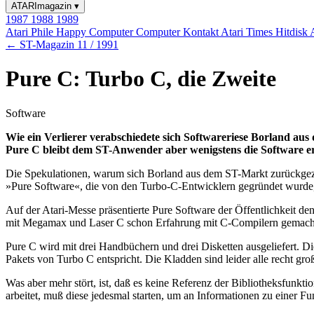
ATARImagazin
▾
1987
1988
1989
Atari Phile
Happy Computer
Computer Kontakt
Atari Times
Hitdisk
← ST-Magazin 11 / 1991
Pure C: Turbo C, die Zweite
Software
Wie ein Verlierer verabschiedete sich Softwareriese Borland 
Pure C bleibt dem ST-Anwender aber wenigstens die Software er
Die Spekulationen, warum sich Borland aus dem ST-Markt zurückgezo
»Pure Software«, die von den Turbo-C-Entwicklern gegründet wurde,
Auf der Atari-Messe präsentierte Pure Software der Öffentlichkeit 
mit Megamax und Laser C schon Erfahrung mit C-Compilern gemacht
Pure C wird mit drei Handbüchern und drei Disketten ausgeliefert. 
Pakets von Turbo C entspricht. Die Kladden sind leider alle recht gr
Was aber mehr stört, ist, daß es keine Referenz der Bibliotheksfunkti
arbeitet, muß diese jedesmal starten, um an Informationen zu einer 