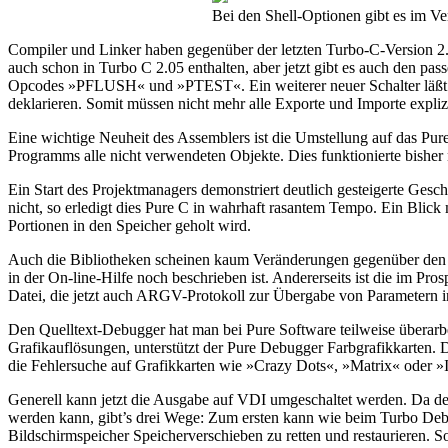
Bei den Shell-Optionen gibt es im V
Compiler und Linker haben gegenüber der letzten Turbo-C-Version 2.
auch schon in Turbo C 2.05 enthalten, aber jetzt gibt es auch de
Opcodes »PFLUSH« und »PTEST«. Ein weiterer neuer Schalter läßt die 
deklarieren. Somit müssen nicht mehr alle Exporte und Importe explizi
Eine wichtige Neuheit des Assemblers ist die Umstellung auf das P
Programms alle nicht verwendeten Objekte. Dies funktionierte bisher
Ein Start des Projektmanagers demonstriert deutlich gesteigerte Ges
nicht, so erledigt dies Pure C in wahrhaft rasantem Tempo. Ein Blick 
Portionen in den Speicher geholt wird.
Auch die Bibliotheken scheinen kaum Veränderungen gegenüber den
in der On-line-Hilfe noch beschrieben ist. Andererseits ist die im P
Datei, die jetzt auch ARGV-Protokoll zur Übergabe von Parametern 
Den Quelltext-Debugger hat man bei Pure Software teilweise überarb
Grafikauflösungen, unterstützt der Pure Debugger Farbgrafikkarten.
die Fehlersuche auf Grafikkarten wie »Crazy Dots«, »Matrix« oder »
Generell kann jetzt die Ausgabe auf VDI umgeschaltet werden. Da der
werden kann, gibt’s drei Wege: Zum ersten kann wie beim Turbo Deb
Bildschirmspeicher Speicherverschieben zu retten und restaurieren. S