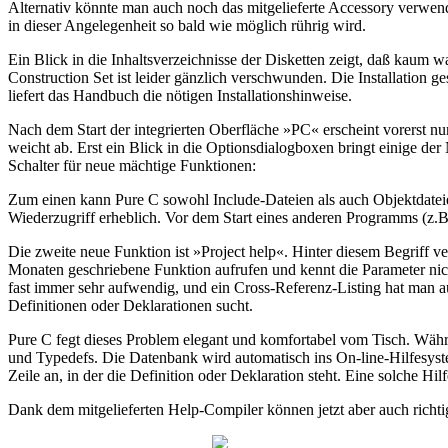
Alternativ könnte man auch noch das mitgelieferte Accessory verwend
in dieser Angelegenheit so bald wie möglich rührig wird.
Ein Blick in die Inhaltsverzeichnisse der Disketten zeigt, daß kaum
Construction Set ist leider gänzlich verschwunden. Die Installation g
liefert das Handbuch die nötigen Installationshinweise.
Nach dem Start der integrierten Oberfläche »PC« erscheint vorerst nu
weicht ab. Erst ein Blick in die Optionsdialogboxen bringt einige der
Schalter für neue mächtige Funktionen:
Zum einen kann Pure C sowohl Include-Dateien als auch Objektdateie
Wiederzugriff erheblich. Vor dem Start eines anderen Programms (z.
Die zweite neue Funktion ist »Project help«. Hinter diesem Begriff 
Monaten geschriebene Funktion aufrufen und kennt die Parameter nich
fast immer sehr aufwendig, und ein Cross-Referenz-Listing hat man a
Definitionen oder Deklarationen sucht.
Pure C fegt dieses Problem elegant und komfortabel vom Tisch. Währ
und Typedefs. Die Datenbank wird automatisch ins On-line-Hilfesystem
Zeile an, in der die Definition oder Deklaration steht. Eine solche Hi
Dank dem mitgelieferten Help-Compiler können jetzt aber auch richtige