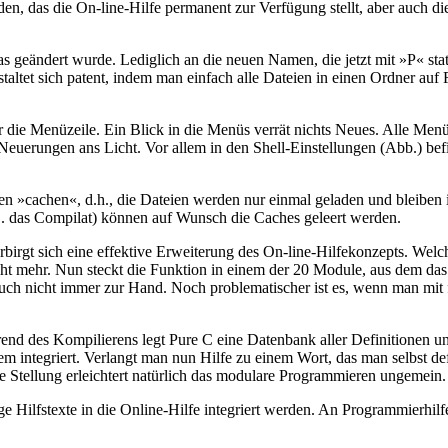
en, das die On-line-Hilfe permanent zur Verfügung stellt, aber auch d
 was geändert wurde. Lediglich an die neuen Namen, die jetzt mit »P« 
estaltet sich patent, indem man einfach alle Dateien in einen Ordner a
r die Menüzeile. Ein Blick in die Menüs verrät nichts Neues. Alle Men
 Neuerungen ans Licht. Vor allem in den Shell-Einstellungen (Abb.) bef
n »cachen«, d.h., die Dateien werden nur einmal geladen und bleiben 
B. das Compilat) können auf Wunsch die Caches geleert werden.
verbirgt sich eine effektive Erweiterung des On-line-Hilfekonzepts. We
t mehr. Nun steckt die Funktion in einem der 20 Module, aus dem das 
uch nicht immer zur Hand. Noch problematischer ist es, wenn man mit 
end des Kompilierens legt Pure C eine Datenbank aller Definitionen u
 integriert. Verlangt man nun Hilfe zu einem Wort, das man selbst defin
lfe Stellung erleichtert natürlich das modulare Programmieren ungemein.
 Hilfstexte in die Online-Hilfe integriert werden. An Programmierhilfen