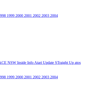
1998
1999
2000
2001
2002
2003
2004
ACE NSW Inside Info
Atari Update
STraight Up
atos
1998
1999
2000
2001
2002
2003
2004