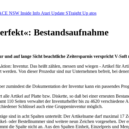
ACE NSW Inside Info
Atari Update
STraight Up
atos
erfekt«: Bestandsaufnahme
r und auf lange Sicht beachtliche Zeitersparnis verspricht V-So
ion: Inventur. Das heißt zählen, messen und wiegen - Artikel für Artikel
werden. Von dieser Prozedur sind nur Unternehmen befreit, bei dene
ber zumindest die Dokumentation der Inventur kann ein passendes Pro
t alle Artikel auf Platte bzw. Diskette, so daß bei einer erneuten Bes
 110 Seiten verwaltet der Inventurhelfer bis zu 4620 verschiedene Art
chiedener Schlüssel auch eine Gruppeninventur möglich.
ge sind in acht Spalten unterteilt: Der Artikelname darf maximal 17 
kel- oder Bestellnummer sind weitere neun Zeichen vorgesehen. Der en
nimmt die Spalte nicht an. Aus den Spalten Einheit, Einzelpreis und Men