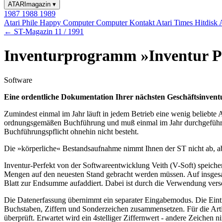
ATARImagazin
▾
1987
1988
1989
Atari Phile
Happy Computer
Computer Kontakt
Atari Times
Hitdisk
← ST-Magazin 11 / 1991
Inventurprogramm »Inventur P
Software
Eine ordentliche Dokumentation Ihrer nächsten Geschäftsinventu
Zumindest einmal im Jahr läuft in jedem Betrieb eine wenig beliebte Akt
ordnungsgemäßen Buchführung und muß einmal im Jahr durchgeführt 
Buchführungspflicht ohnehin nicht besteht.
Die »körperliche« Bestandsaufnahme nimmt Ihnen der ST nicht ab, a
Inventur-Perfekt von der Softwareentwicklung Veith (V-Soft) speicher
Mengen auf den neuesten Stand gebracht werden müssen. Auf insgesamt
Blatt zur Endsumme aufaddiert. Dabei ist durch die Verwendung vers
Die Datenerfassung übernimmt ein separater Eingabemodus. Die Einträ
Buchstaben, Ziffern und Sonderzeichen zusammensetzen. Für die Arti
überprüft. Erwartet wird ein 4stelliger Ziffernwert - andere Zeichen 