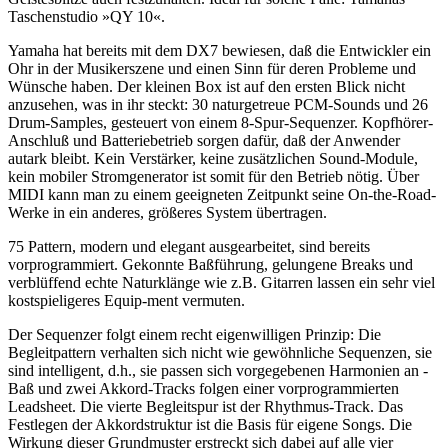
Taschenstudio »QY 10«.
Yamaha hat bereits mit dem DX7 bewiesen, daß die Entwickler ein
Ohr in der Musikerszene und einen Sinn für deren Probleme und
Wünsche haben. Der kleinen Box ist auf den ersten Blick nicht
anzusehen, was in ihr steckt: 30 naturgetreue PCM-Sounds und 26
Drum-Samples, gesteuert von einem 8-Spur-Sequenzer. Kopfhörer-
Anschluß und Batteriebetrieb sorgen dafür, daß der Anwender
autark bleibt. Kein Verstärker, keine zusätzlichen Sound-Module,
kein mobiler Stromgenerator ist somit für den Betrieb nötig. Über
MIDI kann man zu einem geeigneten Zeitpunkt seine On-the-Road-
Werke in ein anderes, größeres System übertragen.
75 Pattern, modern und elegant ausgearbeitet, sind bereits
vorprogrammiert. Gekonnte Baßführung, gelungene Breaks und
verblüffend echte Naturklänge wie z.B. Gitarren lassen ein sehr viel
kostspieligeres Equip-ment vermuten.
Der Sequenzer folgt einem recht eigenwilligen Prinzip: Die
Begleitpattern verhalten sich nicht wie gewöhnliche Sequenzen, sie
sind intelligent, d.h., sie passen sich vorgegebenen Harmonien an -
Baß und zwei Akkord-Tracks folgen einer vorprogrammierten
Leadsheet. Die vierte Begleitspur ist der Rhythmus-Track. Das
Festlegen der Akkordstruktur ist die Basis für eigene Songs. Die
Wirkung dieser Grundmuster erstreckt sich dabei auf alle vier