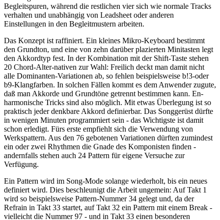
Begleitspuren, während die restlichen vier sich wie normale Tracks
verhalten und unabhängig von Leadsheet oder anderen
Einstellungen in den Begleitmustern arbeiten.
Das Konzept ist raffiniert. Ein kleines Mikro-Keyboard bestimmt
den Grundton, und eine von zehn darüber plazierten Minitasten legt
den Akkordtyp fest. In der Kombination mit der Shift-Taste stehen
20 Chord-Alter-nativen zur Wahl: Freilich deckt man damit nicht
alle Dominanten-Variationen ab, so fehlen beispielsweise b!3-oder
b9-Klangfarben. In solchen Fällen kommt es dem Anwender zugute,
daß man Akkorde und Grundtöne getrennt bestimmen kann. En-
harmonische Tricks sind also möglich. Mit etwas Überlegung ist so
praktisch jeder denkbare Akkord definierbar. Das Songgerüst dürfte
in wenigen Minuten programmiert sein - das Wichtigste ist damit
schon erledigt. Fürs erste empfiehlt sich die Verwendung von
Werkspattern. Aus den 76 gebotenen Variationen dürften zumindest
ein oder zwei Rhythmen die Gnade des Komponisten finden -
andernfalls stehen auch 24 Pattern für eigene Versuche zur
Verfügung.
Ein Pattern wird im Song-Mode solange wiederholt, bis ein neues
definiert wird. Dies beschleunigt die Arbeit ungemein: Auf Takt 1
wird so beispielsweise Pattern-Nummer 34 gelegt und, da der
Refrain in Takt 33 startet, auf Takt 32 ein Pattern mit einem Break -
vielleicht die Nummer 97 - und in Takt 33 einen besonderen