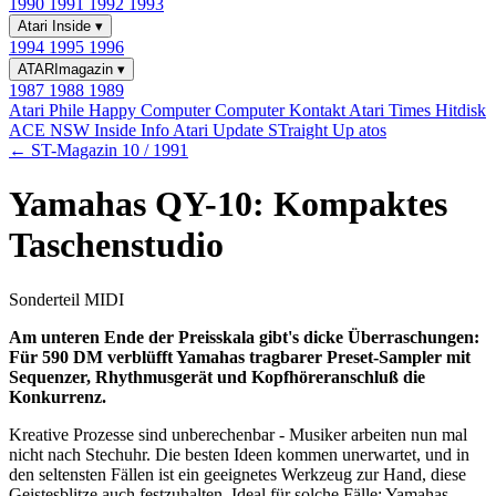
1990
1991
1992
1993
Atari Inside
▾
1994
1995
1996
ATARImagazin
▾
1987
1988
1989
Atari Phile
Happy Computer
Computer Kontakt
Atari Times
Hitdisk
ACE NSW Inside Info
Atari Update
STraight Up
atos
← ST-Magazin 10 / 1991
Yamahas QY-10: Kompaktes
Taschenstudio
Sonderteil MIDI
Am unteren Ende der Preisskala gibt's dicke Überraschungen:
Für 590 DM verblüfft Yamahas tragbarer Preset-Sampler mit
Sequenzer, Rhythmusgerät und Kopfhöreranschluß die
Konkurrenz.
Kreative Prozesse sind unberechenbar - Musiker arbeiten nun mal
nicht nach Stechuhr. Die besten Ideen kommen unerwartet, und in
den seltensten Fällen ist ein geeignetes Werkzeug zur Hand, diese
Geistesblitze auch festzuhalten. Ideal für solche Fälle: Yamahas