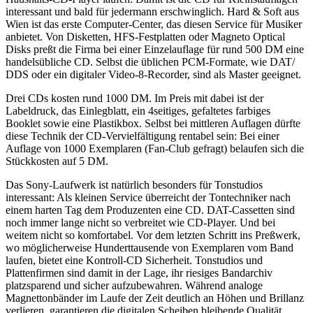
interessant und bald für jedermann erschwinglich. Hard & Soft aus
Wien ist das erste Computer-Center, das diesen Service für Musiker
anbietet. Von Disketten, HFS-Festplatten oder Magneto Optical
Disks preßt die Firma bei einer Einzelauflage für rund 500 DM eine
handelsübliche CD. Selbst die üblichen PCM-Formate, wie DAT/
DDS oder ein digitaler Video-8-Recorder, sind als Master geeignet.
Drei CDs kosten rund 1000 DM. Im Preis mit dabei ist der
Labeldruck, das Einlegblatt, ein 4seitiges, gefaltetes farbiges
Booklet sowie eine Plastikbox. Selbst bei mittleren Auflagen dürfte
diese Technik der CD-Vervielfältigung rentabel sein: Bei einer
Auflage von 1000 Exemplaren (Fan-Club gefragt) belaufen sich die
Stückkosten auf 5 DM.
Das Sony-Laufwerk ist natürlich besonders für Tonstudios
interessant: Als kleinen Service überreicht der Tontechniker nach
einem harten Tag dem Produzenten eine CD. DAT-Cassetten sind
noch immer lange nicht so verbreitet wie CD-Player. Und bei
weitem nicht so komfortabel. Vor dem letzten Schritt ins Preßwerk,
wo möglicherweise Hunderttausende von Exemplaren vom Band
laufen, bietet eine Kontroll-CD Sicherheit. Tonstudios und
Plattenfirmen sind damit in der Lage, ihr riesiges Bandarchiv
platzsparend und sicher aufzubewahren. Während analoge
Magnettonbänder im Laufe der Zeit deutlich an Höhen und Brillanz
verlieren, garantieren die digitalen Scheiben bleibende Qualität.