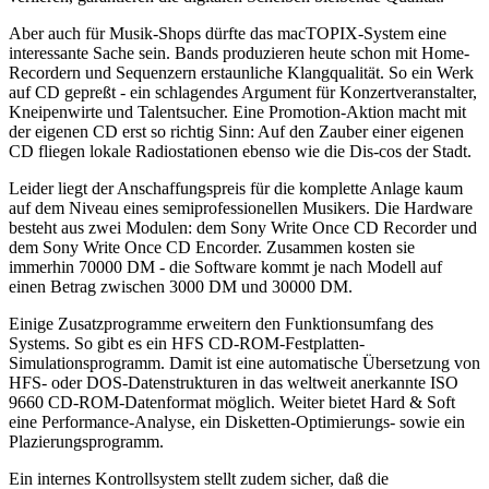
Aber auch für Musik-Shops dürfte das macTOPIX-System eine
interessante Sache sein. Bands produzieren heute schon mit Home-
Recordern und Sequenzern erstaunliche Klangqualität. So ein Werk
auf CD gepreßt - ein schlagendes Argument für Konzertveranstalter,
Kneipenwirte und Talentsucher. Eine Promotion-Aktion macht mit
der eigenen CD erst so richtig Sinn: Auf den Zauber einer eigenen
CD fliegen lokale Radiostationen ebenso wie die Dis-cos der Stadt.
Leider liegt der Anschaffungspreis für die komplette Anlage kaum
auf dem Niveau eines semiprofessionellen Musikers. Die Hardware
besteht aus zwei Modulen: dem Sony Write Once CD Recorder und
dem Sony Write Once CD Encorder. Zusammen kosten sie
immerhin 70000 DM - die Software kommt je nach Modell auf
einen Betrag zwischen 3000 DM und 30000 DM.
Einige Zusatzprogramme erweitern den Funktionsumfang des
Systems. So gibt es ein HFS CD-ROM-Festplatten-
Simulationsprogramm. Damit ist eine automatische Übersetzung von
HFS- oder DOS-Datenstrukturen in das weltweit anerkannte ISO
9660 CD-ROM-Datenformat möglich. Weiter bietet Hard & Soft
eine Performance-Analyse, ein Disketten-Optimierungs- sowie ein
Plazierungsprogramm.
Ein internes Kontrollsystem stellt zudem sicher, daß die