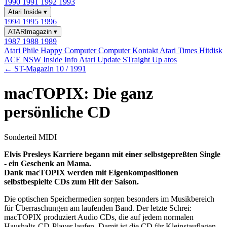
1990
1991
1992
1993
Atari Inside
▾
1994
1995
1996
ATARImagazin
▾
1987
1988
1989
Atari Phile
Happy Computer
Computer Kontakt
Atari Times
Hitdisk
ACE NSW Inside Info
Atari Update
STraight Up
atos
← ST-Magazin 10 / 1991
macTOPIX: Die ganz
persönliche CD
Sonderteil MIDI
Elvis Presleys Karriere begann mit einer selbstgepreßten Single
- ein Geschenk an Mama.
Dank macTOPIX werden mit Eigenkompositionen
selbstbespielte CDs zum Hit der Saison.
Die optischen Speichermedien sorgen besonders im Musikbereich
für Überraschungen am laufenden Band. Der letzte Schrei:
macTOPIX produziert Audio CDs, die auf jedem normalen
Haushalts-CD-Player laufen. Damit ist die CD für Kleinstauflagen