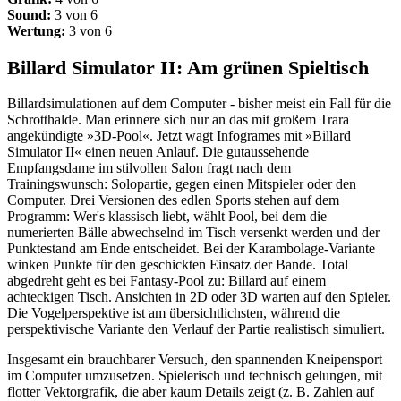
Sound:
3 von 6
Wertung:
3 von 6
Billard Simulator II: Am grünen Spieltisch
Billardsimulationen auf dem Computer - bisher meist ein Fall für die
Schrotthalde. Man erinnere sich nur an das mit großem Trara
angekündigte »3D-Pool«. Jetzt wagt Infogrames mit »Billard
Simulator II« einen neuen Anlauf. Die gutaussehende
Empfangsdame im stilvollen Salon fragt nach dem
Trainingswunsch: Solopartie, gegen einen Mitspieler oder den
Computer. Drei Versionen des edlen Sports stehen auf dem
Programm: Wer's klassisch liebt, wählt Pool, bei dem die
numerierten Bälle abwechselnd im Tisch versenkt werden und der
Punktestand am Ende entscheidet. Bei der Karambolage-Variante
winken Punkte für den geschickten Einsatz der Bande. Total
abgedreht geht es bei Fantasy-Pool zu: Billard auf einem
achteckigen Tisch. Ansichten in 2D oder 3D warten auf den Spieler.
Die Vogelperspektive ist am übersichtlichsten, während die
perspektivische Variante den Verlauf der Partie realistisch simuliert.
Insgesamt ein brauchbarer Versuch, den spannenden Kneipensport
im Computer umzusetzen. Spielerisch und technisch gelungen, mit
flotter Vektorgrafik, die aber kaum Details zeigt (z. B. Zahlen auf