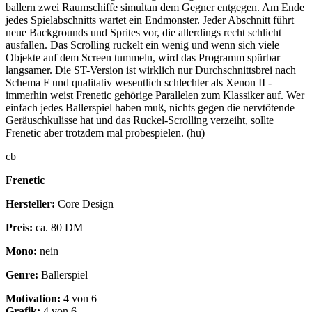
ballern zwei Raumschiffe simultan dem Gegner entgegen. Am Ende
jedes Spielabschnitts wartet ein Endmonster. Jeder Abschnitt führt
neue Backgrounds und Sprites vor, die allerdings recht schlicht
ausfallen. Das Scrolling ruckelt ein wenig und wenn sich viele
Objekte auf dem Screen tummeln, wird das Programm spürbar
langsamer. Die ST-Version ist wirklich nur Durchschnittsbrei nach
Schema F und qualitativ wesentlich schlechter als Xenon II -
immerhin weist Frenetic gehörige Parallelen zum Klassiker auf. Wer
einfach jedes Ballerspiel haben muß, nichts gegen die nervtötende
Geräuschkulisse hat und das Ruckel-Scrolling verzeiht, sollte
Frenetic aber trotzdem mal probespielen. (hu)
cb
Frenetic
Hersteller:
Core Design
Preis:
ca. 80 DM
Mono:
nein
Genre:
Ballerspiel
Motivation:
4 von 6
Grafik:
4 von 6