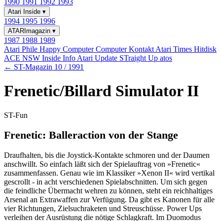
1990
1991
1992
1993
Atari Inside
▾
1994
1995
1996
ATARImagazin
▾
1987
1988
1989
Atari Phile
Happy Computer
Computer Kontakt
Atari Times
Hitdisk
ACE NSW Inside Info
Atari Update
STraight Up
atos
← ST-Magazin 10 / 1991
Frenetic/Billard Simulator II
ST-Fun
Frenetic: Balleraction von der Stange
Draufhalten, bis die Joystick-Kontakte schmoren und der Daumen
anschwillt. So einfach läßt sich der Spielauftrag von »Frenetic«
zusammenfassen. Genau wie im Klassiker »Xenon II« wird vertikal
gescrollt - in acht verschiedenen Spielabschnitten. Um sich gegen
die feindliche Übermacht wehren zu können, steht ein reichhaltiges
Arsenal an Extrawaffen zur Verfügung. Da gibt es Kanonen für alle
vier Richtungen, Zielsuchraketen und Streuschüsse. Power Ups
verleihen der Ausrüstung die nötige Schlagkraft. Im Duomodus