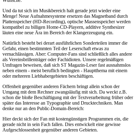
Wünsche.
Und da tut sich im Musikbereich halt gerade jetzt wieder eine
Menge! Neue Aufnahmesysteme ersetzen das Magnetband durch
Plattenspeicher (HD-Recording), optische Massenspeicher werden
kompatibel zu billigen Home-CD-Playern, additive Synthesizer
läuten eine neue Ära im Bereich der Klangerzeugung ein.
Natürlich besteht bei derart ausführlichen Sonderteilen immer die
Gefahr, einen bestimmten Teil der Leserschaft etwas zu
vernachlässigen. Aber: Computer-Fans sind schließlich alles andere
als Vereinsbrillenträger oder Fachidioten. Unsere regelmäßigen
Umfragen beweisen, daß sich ST Magazin-Leser fast ausnahmslos
neben einem - meist beruflich bedingten - Hauptthema mit einem
oder mehreren Liebhabergebieten beschäftigen.
Offenheit gegenüber anderen Fächern bringt allein schon der
Umgang mit dem Rechner zwangsläufig mit sich. Da weckt z.B.
schon die bloße Beschäftigung mit der Textverarbeitung früher oder
später das Interesse an Typographie und Drucktechniken. Man
denke nur an den Public-Domain-Bereich:
Hier deckt sich der Fan mit kostengünstigen Programmen ein, die
gerade nicht in sein Fach fallen. Dies entwickelt eine gewisse
Aufgeschlossenheit gegenüber anderen Gebieten.