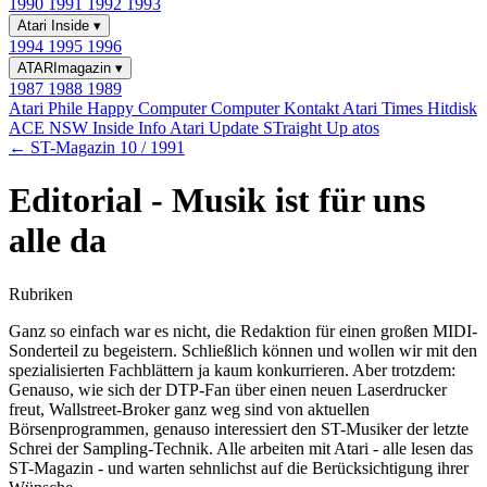
1990
1991
1992
1993
Atari Inside
▾
1994
1995
1996
ATARImagazin
▾
1987
1988
1989
Atari Phile
Happy Computer
Computer Kontakt
Atari Times
Hitdisk
ACE NSW Inside Info
Atari Update
STraight Up
atos
← ST-Magazin 10 / 1991
Editorial - Musik ist für uns
alle da
Rubriken
Ganz so einfach war es nicht, die Redaktion für einen großen MIDI-
Sonderteil zu begeistern. Schließlich können und wollen wir mit den
spezialisierten Fachblättern ja kaum konkurrieren. Aber trotzdem:
Genauso, wie sich der DTP-Fan über einen neuen Laserdrucker
freut, Wallstreet-Broker ganz weg sind von aktuellen
Börsenprogrammen, genauso interessiert den ST-Musiker der letzte
Schrei der Sampling-Technik. Alle arbeiten mit Atari - alle lesen das
ST-Magazin - und warten sehnlichst auf die Berücksichtigung ihrer