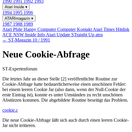
1990
1991
1992
1993
Atari Inside
▾
1994
1995
1996
ATARImagazin
▾
1987
1988
1989
Atari Phile
Happy Computer
Computer Kontakt
Atari Times
Hitdisk
ACE NSW Inside Info
Atari Update
STraight Up
atos
← ST-Magazin 10 / 1991
Neue Cookie-Abfrage
ST-Expertenforum
Die letztes Jahr an dieser Stelle [2] veröffentlichte Routine zur
Cookie-Abfrage hatte bedauerlicherweise einen unschönen Fehler:
bei einem leeren Cookie Jar (also dann, wenn der Null-Cookie der
erste Eintrag ist), konnte es unter Umständen zu recht unschönen
Abstürzen kommen. Die abgebildete Routine beseitigt das Problem.
cookie.c
Die neue Cookie-Abfrage läßt sich auch durch einen leeren Cookie-
Jar nicht irritieren.