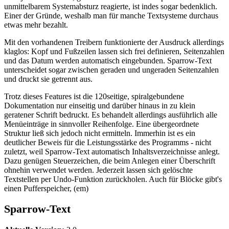
unmittelbarem Systemabsturz reagierte, ist indes sogar bedenklich.
Einer der Gründe, weshalb man für manche Textsysteme durchaus
etwas mehr bezahlt.
Mit den vorhandenen Treibern funktionierte der Ausdruck allerdings
klaglos: Kopf und Fußzeilen lassen sich frei definieren, Seitenzahlen
und das Datum werden automatisch eingebunden. Sparrow-Text
unterscheidet sogar zwischen geraden und ungeraden Seitenzahlen
und druckt sie getrennt aus.
Trotz dieses Features ist die 120seitige, spiralgebundene
Dokumentation nur einseitig und darüber hinaus in zu klein
geratener Schrift bedruckt. Es behandelt allerdings ausführlich alle
Menüeinträge in sinnvoller Reihenfolge. Eine übergeordnete
Struktur ließ sich jedoch nicht ermitteln. Immerhin ist es ein
deutlicher Beweis für die Leistungsstärke des Programms - nicht
zuletzt, weil Sparrow-Text automatisch Inhaltsverzeichnisse anlegt.
Dazu genügen Steuerzeichen, die beim Anlegen einer Überschrift
ohnehin verwendet werden. Jederzeit lassen sich gelöschte
Textstellen per Undo-Funktion zurückholen. Auch für Blöcke gibt's
einen Pufferspeicher, (em)
Sparrow-Text