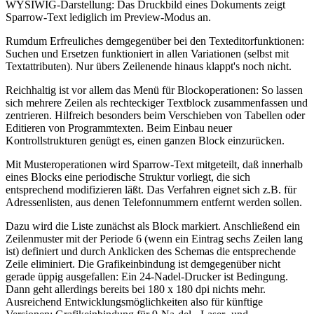
WYSIWIG-Darstellung: Das Druckbild eines Dokuments zeigt
Sparrow-Text lediglich im Preview-Modus an.
Rumdum Erfreuliches demgegenüber bei den Texteditorfunktionen:
Suchen und Ersetzen funktioniert in allen Variationen (selbst mit
Textattributen). Nur übers Zeilenende hinaus klappt's noch nicht.
Reichhaltig ist vor allem das Menü für Blockoperationen: So lassen
sich mehrere Zeilen als rechteckiger Textblock zusammenfassen und
zentrieren. Hilfreich besonders beim Verschieben von Tabellen oder
Editieren von Programmtexten. Beim Einbau neuer
Kontrollstrukturen genügt es, einen ganzen Block einzurücken.
Mit Musteroperationen wird Sparrow-Text mitgeteilt, daß innerhalb
eines Blocks eine periodische Struktur vorliegt, die sich
entsprechend modifizieren läßt. Das Verfahren eignet sich z.B. für
Adressenlisten, aus denen Telefonnummern entfernt werden sollen.
Dazu wird die Liste zunächst als Block markiert. Anschließend ein
Zeilenmuster mit der Periode 6 (wenn ein Eintrag sechs Zeilen lang
ist) definiert und durch Anklicken des Schemas die entsprechende
Zeile eliminiert. Die Grafikeinbindung ist demgegenüber nicht
gerade üppig ausgefallen: Ein 24-Nadel-Drucker ist Bedingung.
Dann geht allerdings bereits bei 180 x 180 dpi nichts mehr.
Ausreichend Entwicklungsmöglichkeiten also für künftige