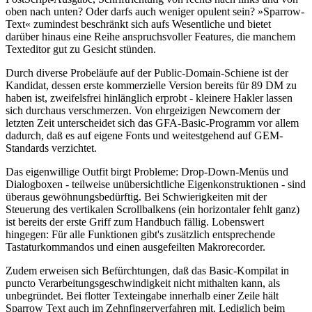
oben nach unten? Oder darfs auch weniger opulent sein? »Sparrow-
Text« zumindest beschränkt sich aufs Wesentliche und bietet
darüber hinaus eine Reihe anspruchsvoller Features, die manchem
Texteditor gut zu Gesicht stünden.
Durch diverse Probeläufe auf der Public-Domain-Schiene ist der
Kandidat, dessen erste kommerzielle Version bereits für 89 DM zu
haben ist, zweifelsfrei hinlänglich erprobt - kleinere Hakler lassen
sich durchaus verschmerzen. Von ehrgeizigen Newcomern der
letzten Zeit unterscheidet sich das GFA-Basic-Programm vor allem
dadurch, daß es auf eigene Fonts und weitestgehend auf GEM-
Standards verzichtet.
Das eigenwillige Outfit birgt Probleme: Drop-Down-Menüs und
Dialogboxen - teilweise unübersichtliche Eigenkonstruktionen - sind
überaus gewöhnungsbedürftig. Bei Schwierigkeiten mit der
Steuerung des vertikalen Scrollbalkens (ein horizontaler fehlt ganz)
ist bereits der erste Griff zum Handbuch fällig. Lobenswert
hingegen: Für alle Funktionen gibt's zusätzlich entsprechende
Tastaturkommandos und einen ausgefeilten Makrorecorder.
Zudem erweisen sich Befürchtungen, daß das Basic-Kompilat in
puncto Verarbeitungsgeschwindigkeit nicht mithalten kann, als
unbegründet. Bei flotter Texteingabe innerhalb einer Zeile hält
Sparrow Text auch im Zehnfingerverfahren mit. Lediglich beim