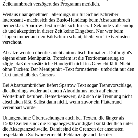
Zeilenumbruch verzögert das Programm merklich.
Weitaus unangenehmer - allerdings nur für Schnellschreiber
interessant - macht sich das Basic-Handicap beim Absatzumbruch
bemerkbar: Sparrow-Text meldet sich für ca. 1 Sekunde vollständig
ab und akzeptiert in dieser Zeit keine Eingaben. Nur wer beim
Tippen immer auf den Bildschirm schaut, bleibt vor Textverlusten
verschont.
Absätze werden überdies nicht automatisch formatiert. Dafür gibt's
eigens einen Menüpunkt. Trotzdem ist die Textformatierung so
zügig, daß der zusätzliche Handgriff nicht ins Gewicht fällt. Nicht
ohne Tücken: Der Menüpunkt »Text formatieren« umbricht nur den
Text unterhalb des Cursors.
Bei Absatzumbrüchen liefert Sparrow-Text sogar Trennvorschläge,
die allerdings weder auf einem Algorithmus noch auf einem
Wörterbuch beruhen. Bemerkenswert, daß sich die Trennung nicht
abschalten läßt. Selbst dann nicht, wenn zuvor ein Flatterrand
vereinbart wurde.
Unangenehme Überraschungen auch bei Texten, die länger als
15000 Zeilen sind: die Eingabegeschwindigkeit sinkt deutlich unter
die Akzeptanzschwelle. Damit sind die Grenzen der ansonsten
respektablen Software erreicht. Fehlanzeige auch bei der