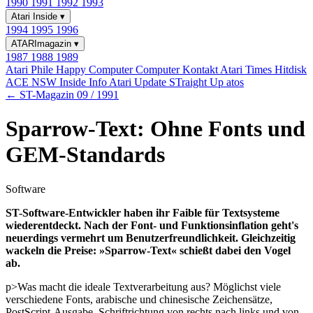
1990
1991
1992
1993
Atari Inside
▾
1994
1995
1996
ATARImagazin
▾
1987
1988
1989
Atari Phile
Happy Computer
Computer Kontakt
Atari Times
Hitdisk
ACE NSW Inside Info
Atari Update
STraight Up
atos
← ST-Magazin 09 / 1991
Sparrow-Text: Ohne Fonts und
GEM-Standards
Software
ST-Software-Entwickler haben ihr Faible für Textsysteme
wiederentdeckt. Nach der Font- und Funktionsinflation geht's
neuerdings vermehrt um Benutzerfreundlichkeit. Gleichzeitig
wackeln die Preise: »Sparrow-Text« schießt dabei den Vogel
ab.
p>Was macht die ideale Textverarbeitung aus? Möglichst viele
verschiedene Fonts, arabische und chinesische Zeichensätze,
PostScript-Ausgabe, Schriftrichtung von rechts nach links und von