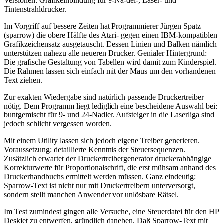
Versionen: Grafikeinbindung für 9-Na-del-, Laser- und
Tintenstrahldrucker.
Im Vorgriff auf bessere Zeiten hat Programmierer Jürgen Spatz
(sparrow) die obere Hälfte des Atari- gegen einen IBM-kompatiblen
Grafikzeichensatz ausgetauscht. Dessen Linien und Balken nämlich
unterstützen nahezu alle neueren Drucker. Genialer Hintergrund:
Die grafische Gestaltung von Tabellen wird damit zum Kinderspiel.
Die Rahmen lassen sich einfach mit der Maus um den vorhandenen
Text ziehen.
Zur exakten Wiedergabe sind natürlich passende Druckertreiber
nötig. Dem Programm liegt lediglich eine bescheidene Auswahl bei:
buntgemischt für 9- und 24-Nadler. Aufsteiger in die Laserliga sind
jedoch schlicht vergessen worden.
Mit einem Utility lassen sich jedoch eigene Treiber generieren.
Voraussetzung: detaillierte Kenntnis der Steuersequenzen.
Zusätzlich erwartet der Druckertreibergenerator druckerabhängige
Korrekturwerte für Proportionalschrift, die erst mühsam anhand des
Druckerhandbuchs ermittelt werden müssen. Ganz eindeutig:
Sparrow-Text ist nicht nur mit Druckertreibern unterversorgt,
sondern stellt manchen Anwender vor unlösbare Rätsel.
Im Test zumindest gingen alle Versuche, eine Steuerdatei für den HP
Deskjet zu entwerfen, gründlich daneben. Daß Sparrow-Text mit