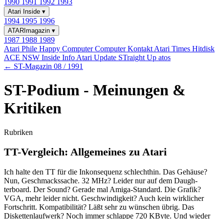
1990
1991
1992
1993
Atari Inside
▾
1994
1995
1996
ATARImagazin
▾
1987
1988
1989
Atari Phile
Happy Computer
Computer Kontakt
Atari Times
Hitdisk
ACE NSW Inside Info
Atari Update
STraight Up
atos
← ST-Magazin 08 / 1991
ST-Podium - Meinungen &
Kritiken
Rubriken
TT-Vergleich: Allgemeines zu Atari
Ich halte den TT für die Inkonsequenz schlechthin. Das Gehäuse?
Nun, Geschmackssache. 32 MHz? Leider nur auf dem Daugh-
terboard. Der Sound? Gerade mal Amiga-Standard. Die Grafik?
VGA, mehr leider nicht. Geschwindigkeit? Auch kein wirklicher
Fortschritt. Kompatibilität? Läßt sehr zu wünschen übrig. Das
Diskettenlaufwerk? Noch immer schlappe 720 KByte. Und wieder