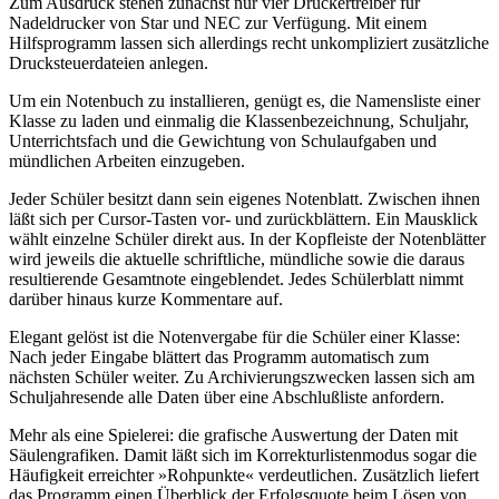
Zum Ausdruck stehen zunächst nur vier Druckertreiber für
Nadeldrucker von Star und NEC zur Verfügung. Mit einem
Hilfsprogramm lassen sich allerdings recht unkompliziert zusätzliche
Drucksteuerdateien anlegen.
Um ein Notenbuch zu installieren, genügt es, die Namensliste einer
Klasse zu laden und einmalig die Klassenbezeichnung, Schuljahr,
Unterrichtsfach und die Gewichtung von Schulaufgaben und
mündlichen Arbeiten einzugeben.
Jeder Schüler besitzt dann sein eigenes Notenblatt. Zwischen ihnen
läßt sich per Cursor-Tasten vor- und zurückblättern. Ein Mausklick
wählt einzelne Schüler direkt aus. In der Kopfleiste der Notenblätter
wird jeweils die aktuelle schriftliche, mündliche sowie die daraus
resultierende Gesamtnote eingeblendet. Jedes Schülerblatt nimmt
darüber hinaus kurze Kommentare auf.
Elegant gelöst ist die Notenvergabe für die Schüler einer Klasse:
Nach jeder Eingabe blättert das Programm automatisch zum
nächsten Schüler weiter. Zu Archivierungszwecken lassen sich am
Schuljahresende alle Daten über eine Abschlußliste anfordern.
Mehr als eine Spielerei: die grafische Auswertung der Daten mit
Säulengrafiken. Damit läßt sich im Korrekturlistenmodus sogar die
Häufigkeit erreichter »Rohpunkte« verdeutlichen. Zusätzlich liefert
das Programm einen Überblick der Erfolgsquote beim Lösen von