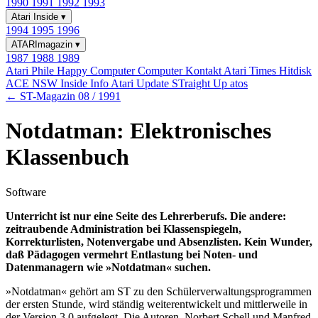
1990
1991
1992
1993
Atari Inside
▾
1994
1995
1996
ATARImagazin
▾
1987
1988
1989
Atari Phile
Happy Computer
Computer Kontakt
Atari Times
Hitdisk
ACE NSW Inside Info
Atari Update
STraight Up
atos
← ST-Magazin 08 / 1991
Notdatman: Elektronisches
Klassenbuch
Software
Unterricht ist nur eine Seite des Lehrerberufs. Die andere:
zeitraubende Administration bei Klassenspiegeln,
Korrekturlisten, Notenvergabe und Absenzlisten. Kein Wunder,
daß Pädagogen vermehrt Entlastung bei Noten- und
Datenmanagern wie »Notdatman« suchen.
»Notdatman« gehört am ST zu den Schülerverwaltungsprogrammen
der ersten Stunde, wird ständig weiterentwickelt und mittlerweile in
der Version 3.0 aufgelegt. Die Autoren, Norbert Schell und Manfred