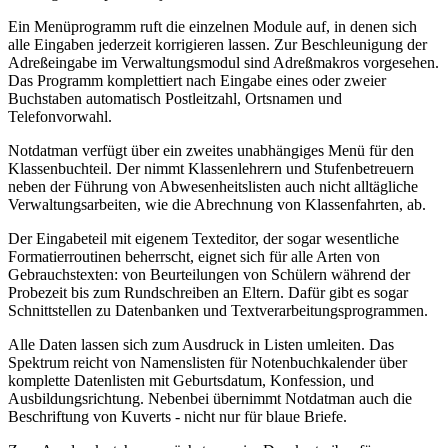
Ein Menüprogramm ruft die einzelnen Module auf, in denen sich
alle Eingaben jederzeit korrigieren lassen. Zur Beschleunigung der
Adreßeingabe im Verwaltungsmodul sind Adreßmakros vorgesehen.
Das Programm komplettiert nach Eingabe eines oder zweier
Buchstaben automatisch Postleitzahl, Ortsnamen und
Telefonvorwahl.
Notdatman verfügt über ein zweites unabhängiges Menü für den
Klassenbuchteil. Der nimmt Klassenlehrern und Stufenbetreuern
neben der Führung von Abwesenheitslisten auch nicht alltägliche
Verwaltungsarbeiten, wie die Abrechnung von Klassenfahrten, ab.
Der Eingabeteil mit eigenem Texteditor, der sogar wesentliche
Formatierroutinen beherrscht, eignet sich für alle Arten von
Gebrauchstexten: von Beurteilungen von Schülern während der
Probezeit bis zum Rundschreiben an Eltern. Dafür gibt es sogar
Schnittstellen zu Datenbanken und Textverarbeitungsprogrammen.
Alle Daten lassen sich zum Ausdruck in Listen umleiten. Das
Spektrum reicht von Namenslisten für Notenbuchkalender über
komplette Datenlisten mit Geburtsdatum, Konfession, und
Ausbildungsrichtung. Nebenbei übernimmt Notdatman auch die
Beschriftung von Kuverts - nicht nur für blaue Briefe.