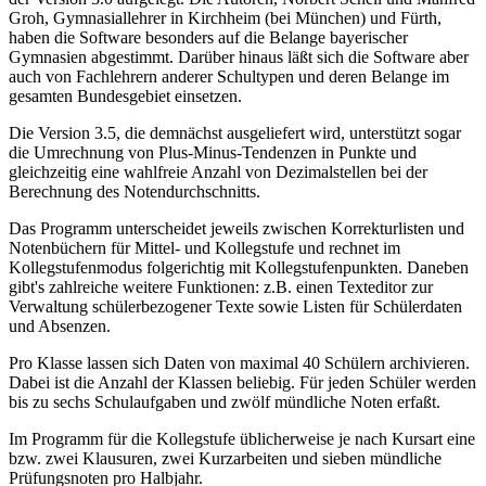
Groh, Gymnasiallehrer in Kirchheim (bei München) und Fürth,
haben die Software besonders auf die Belange bayerischer
Gymnasien abgestimmt. Darüber hinaus läßt sich die Software aber
auch von Fachlehrern anderer Schultypen und deren Belange im
gesamten Bundesgebiet einsetzen.
Die Version 3.5, die demnächst ausgeliefert wird, unterstützt sogar
die Umrechnung von Plus-Minus-Tendenzen in Punkte und
gleichzeitig eine wahlfreie Anzahl von Dezimalstellen bei der
Berechnung des Notendurchschnitts.
Das Programm unterscheidet jeweils zwischen Korrekturlisten und
Notenbüchern für Mittel- und Kollegstufe und rechnet im
Kollegstufenmodus folgerichtig mit Kollegstufenpunkten. Daneben
gibt's zahlreiche weitere Funktionen: z.B. einen Texteditor zur
Verwaltung schülerbezogener Texte sowie Listen für Schülerdaten
und Absenzen.
Pro Klasse lassen sich Daten von maximal 40 Schülern archivieren.
Dabei ist die Anzahl der Klassen beliebig. Für jeden Schüler werden
bis zu sechs Schulaufgaben und zwölf mündliche Noten erfaßt.
Im Programm für die Kollegstufe üblicherweise je nach Kursart eine
bzw. zwei Klausuren, zwei Kurzarbeiten und sieben mündliche
Prüfungsnoten pro Halbjahr.