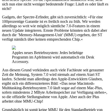
sich nun eine nicht weniger bedeutende Frage: Läuft es oder läuft es
nicht?
Gadgets, der Spectre-Erfinder, gibt sich zuversichtlich: »Für eine
100prozentige Garantie ist es freilich noch zu früh. Wir werden
allerdings so weit wie möglich sämtliche 7.0-Features in einem
neuen Update integrieren. Ernste Probleme könnten sich dabei aber
durch die ’Memory-Management-Unit’ (MMU) ergeben, der ST
verfügt nämlich über keinen entsprechenden Chip.«
Apples neues Betriebssystem: Jedes beliebige
Programm im Apfelmenü wird automatisch ein Desk
Accessory.
Aus diesem Grund verkünden auch viele Fachleute seit geraumer
Zeit die Meinung, System 7.0 wird niemals auf einem Atari ST
laufen. Schenkt man allerdings den Apple-Entwicklern Glauben,
ergibt sich ein differenzierteres Bild: »Das neue Macintosh-
Multitasking-Betriebssystem 7.0 läuft sogar auf einem Mac-Plus,
sofern mindestens 2 MByte Arbeitsspeicher zur Verfügung stehen«,
so die offizielle Stellungnahme von Apple. Aber auch der Plus
arbeitet ohne MMU-Chip!
Grundsätzlich ist somit keine MMU für den Standardbetrieb von