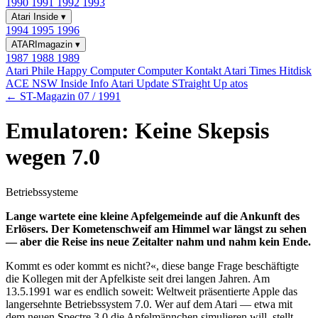
1990
1991
1992
1993
Atari Inside
▾
1994
1995
1996
ATARImagazin
▾
1987
1988
1989
Atari Phile
Happy Computer
Computer Kontakt
Atari Times
Hitdisk
ACE NSW Inside Info
Atari Update
STraight Up
atos
← ST-Magazin 07 / 1991
Emulatoren: Keine Skepsis
wegen 7.0
Betriebssysteme
Lange wartete eine kleine Apfelgemeinde auf die Ankunft des
Erlösers. Der Kometenschweif am Himmel war längst zu sehen
— aber die Reise ins neue Zeitalter nahm und nahm kein Ende.
Kommt es oder kommt es nicht?«, diese bange Frage beschäftigte
die Kollegen mit der Apfelkiste seit drei langen Jahren. Am
13.5.1991 war es endlich soweit: Weltweit präsentierte Apple das
langersehnte Betriebssystem 7.0. Wer auf dem Atari — etwa mit
dem neuen Spectre 3.0 die Apfelmännchen simulieren will, stellt