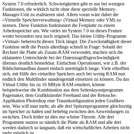
System 7.0 erforderlich. Schwierigkeiten gibt es nur bei wenigen
Funktionen, die wirklich nicht ohne diese spezielle Memory-
Manager-Unit zu realisieren sind. Allem voran wäre dabei die
»Virtuelle Speicherverwaltung« (Virtual Memory oder VM) zu
nennen. Diese Funktion funktioniert die Festplatte zu einem
Arbeitsspeicher um. Wie vieles im System 7.0 ist dieses Feature
weder besonders neu noch originell. Das kleine Utility-Programm
»Virtual« beherrscht diesen Trick längst. Die Zweckmäßigkeit dieser
Funktion stellt die Praxis allerdings schnell in Frage: Sobald der
Rechner die Platte als Zusatz-RAM verwendet, machen sich die
eklatanten Unterschiede bei der Datenzugriffsgeschwindigkeit
überaus deutlich bemerkbar. Einfachste Operationen, wie z.B. der
Bildschirmaufbau dauert einfach unerträglich lange. Viele erhofften
sich, mit Hilfe des virtuellen Speichers auch bei wenig RAM nun
endlich den Multifinder standesgemäß einsetzen zu können. Da das
Virtual Utility bis zu 16 MByte RAM emuliert, könnte
beispielsweise die Kombination aus dem Seitenlayoutprogramm
Pagemaker, dem Grafikkünstler Freehand und der Retouche-
Applikation Photoshop eine Traumkonfiguration jeden Grafikers
sein. Was will man mehr, als alle drei Spitzenprogramme gleichzeitig
im Speicher zu halten und beliebig zwischen den Anwendungen zu
switchen. Doch leider ist dies nur schöne Theorie. Alle drei
Programme nutzen so nämlich die Platte als RAM und alle drei
werden dadurch so langsam, daß ein wirtschaftliches Arbeiten nicht
mehr möglich ist.