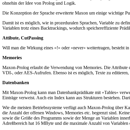
ohnehin der Idee von Prolog und Logik.
Die Konzeption der Sprache erweiterte Maxon um einige wichtige P
Damit ist es möglich, wie in prozeduralen Sprachen, Variable zu defi
Variablen trotz eines Backtrackings, wodurch speichereffiziente Präd
Attibute, CutPassing
Will man die Wirkung eines »!« oder »never« weitertragen, besteht i
Memories
Maxon-Prolog erlaubt die Verwendung von Memories. Die Attribut
VDI-, oder AES-Aufrufen. Ebenso ist es möglich, Texte zu editieren,
Datenbanken
Mit Maxon-Prolog kann man Datenbankprädikate mit »Tables« verwende
Einträge verweist. Auch ein Index kann aus Strukturen bestehen. Dar
Wie die meisten Betriebssysteme verfügt auch Maxon-Prolog über Kanä
die Anzahl der offenen Windows, Memories etc. begrenzt sind. Keine
sowie die Größe des Programms sowie der Menge an Variablen innerha
Adreßbereich hat 16 MByte und die maximale Anzahl von Variablen ein