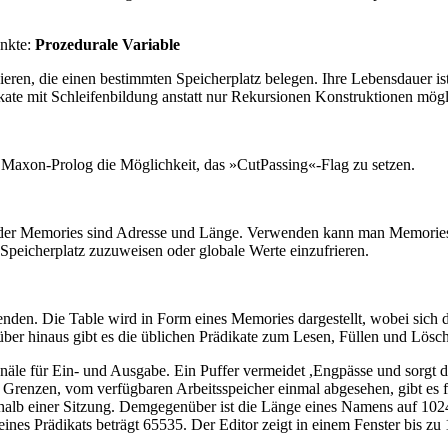
unkte:
Prozedurale Variable
nieren, die einen bestimmten Speicherplatz belegen. Ihre Lebensdauer 
ikate mit Schleifenbildung anstatt nur Rekursionen Konstruktionen mögl
n Maxon-Prolog die Möglichkeit, das »CutPassing«-Flag zu setzen.
e der Memories sind Adresse und Länge. Verwenden kann man Memori
 Speicherplatz zuzuweisen oder globale Werte einzufrieren.
n. Die Table wird in Form eines Memories dargestellt, wobei sich dahi
über hinaus gibt es die üblichen Prädikate zum Lesen, Füllen und Lös
le für Ein- und Ausgabe. Ein Puffer vermeidet ,Engpässe und sorgt dab
 Grenzen, vom verfügbaren Arbeitsspeicher einmal abgesehen, gibt es f
lb einer Sitzung. Demgegenüber ist die Länge eines Namens auf 1024 Z
es Prädikats beträgt 65535. Der Editor zeigt in einem Fenster bis zu 