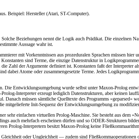
s. Beispiel: Hersteller (Atari, ST-Computer).
s ist. Solche Beziehungen nennt die Logik auch Prädikat. Die einzeln
 bestimmte Aussage wahr ist.
mmierer mit Vorkenntnissen aus prozeduralen Sprachen müssen hier umd
und Konstanten sind Terme, die einzige Datenstruktur in Logikprogramm
die Zahl der Argumente definiert ist. Konstanten faßt der Interpreter a
 sind dabei Atome oder zusammengesetzte Terme. Jedes Logikprogramm b
 Die Entwicklungsumgebung wurde selbst unter Maxon-Prolog entwickelt
rolog-Interpreter erzeugt lediglich Datenstrukturen, aber keinen lauf
 Modul. Danach müssen sämtliche Quelltexte des Programms »geparsed« w
i, die mitgelieferte Init-Sequenz der Entwicklungsumgebung zu modifizie
iner sehr einfachen virtuellen Prolog-Maschine. Sie besteht aus de
rdings auch mehrfach erscheinen dürfen und so ODER-Strukturen bilden
deren Prolog-Interpretern besitzt Maxon-Prolog keine Fließkommaarithm
nur Gleichheit oder Ungleichheit — zudem sind Fließkommaoperationen