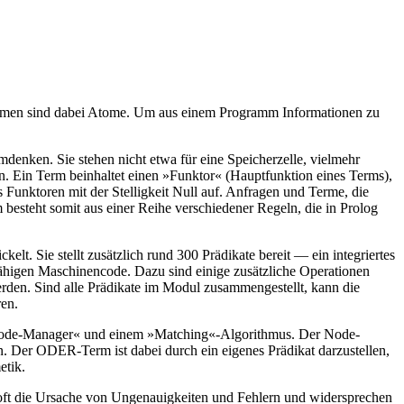
en Namen sind dabei Atome. Um aus einem Programm Informationen zu
enken. Sie stehen nicht etwa für eine Speicherzelle, vielmehr
en. Ein Term beinhaltet einen »Funktor« (Hauptfunktion eines Terms),
ls Funktoren mit der Stelligkeit Null auf. Anfragen und Terme, die
esteht somit aus einer Reihe verschiedener Regeln, die in Prolog
. Sie stellt zusätzlich rund 300 Prädikate bereit — ein integriertes
fähigen Maschinencode. Dazu sind einige zusätzliche Operationen
erden. Sind alle Prädikate im Modul zusammengestellt, kann die
ren.
m »Node-Manager« und einem »Matching«-Algorithmus. Der Node-
. Der ODER-Term ist dabei durch ein eigenes Prädikat darzustellen,
etik.
 oft die Ursache von Ungenauigkeiten und Fehlern und widersprechen