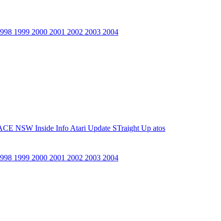
1998
1999
2000
2001
2002
2003
2004
ACE NSW Inside Info
Atari Update
STraight Up
atos
1998
1999
2000
2001
2002
2003
2004