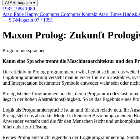
ATARImagazin
▾
1987
1988
1989
Atari Phile
Happy Computer
Computer Kontakt
Atari Times
Hitdisk
← ST-Magazin 07 / 1991
Maxon Prolog: Zukunft Prologi
Programmiersprachen
Kaum eine Sprache trennt die Maschinenarchitektur und den Pr
Der effektiv in Prolog programmieren will, begibt sich auf das weite
Logikprogrammierung versteht man in erster Linie ein abstraktes, s
und Interpretation bestimmter Symbole entweder wahr sein oder nicht
Prolog ist eine Programmiersprache, deren Programmcodes fast immer w
liegt in der hohen Abstraktionsfähigkeit. So ist das Ergebnis eines 
Logik als Programmiersprache ist an und für sich relativ neu. Ihr An
Prolog steht das abstrakte Modell in keinerlei Beziehung zu einem R
Anwender versteht und die für den Menschen leicht und unkompliziert
führt dabei zur Lösung.
Reines Prolog entspricht eigentlich der Logikprogrammierung. Sämt