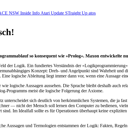
ACE NSW Inside Info
Atari Update
STraight Up
atos
sch!
ogrammablauf so konsequent wie »Prolog«. Maxon entwickelte nun
 Feld der Logik. Ein fundiertes Verständnis der »Logikprogrammierung«
ystemunabhängiges Konzept: Dreh- und Angelpunkt sind Wahrheit und d
. Eine logische Ableitung liegt immer dann vor, wenn eine Aussage ei
ie logische Aussagen aussehen. Die Sprache bleibt deshalb auch relativ
Prolog-Programms meist die logische Folgerung der Axiome.
satz unterscheidet sich deutlich von herkömmlichen Systemen, die ja f
echner — nicht der Mensch soll lernen den Computer zu bedienen, viel
 sind. Im Idealfall sollte es für Operationen überhaupt keine explizi
liche Aussagen und Termologien entstammen der Logik: Fakten, Regeln 