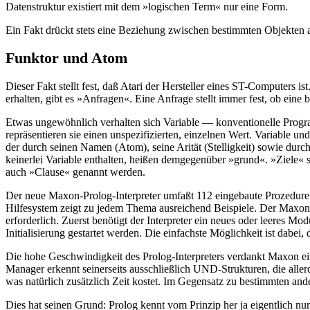
Datenstruktur existiert mit dem »logischen Term« nur eine Form.
Ein Fakt drückt stets eine Beziehung zwischen bestimmten Objekten au
Funktor und Atom
Dieser Fakt stellt fest, daß Atari der Hersteller eines ST-Computer
erhalten, gibt es »Anfragen«. Eine Anfrage stellt immer fest, ob eine
Etwas ungewöhnlich verhalten sich Variable — konventionelle Progra
repräsentieren sie einen unspezifizierten, einzelnen Wert. Variable 
der durch seinen Namen (Atom), seine Arität (Stelligkeit) sowie durch 
keinerlei Variable enthalten, heißen demgegenüber »grund«. »Ziele«
auch »Clause« genannt werden.
Der neue Maxon-Prolog-Interpreter umfaßt 112 eingebaute Prozeduren.
Hilfesystem zeigt zu jedem Thema ausreichend Beispiele. Der Maxon-P
erforderlich. Zuerst benötigt der Interpreter ein neues oder leeres
Initialisierung gestartet werden. Die einfachste Möglichkeit ist dabe
Die hohe Geschwindigkeit des Prolog-Interpreters verdankt Maxon e
Manager erkennt seinerseits ausschließlich UND-Strukturen, die alle
was natürlich zusätzlich Zeit kostet. Im Gegensatz zu bestimmten an
Dies hat seinen Grund: Prolog kennt vom Prinzip her ja eigentlich 