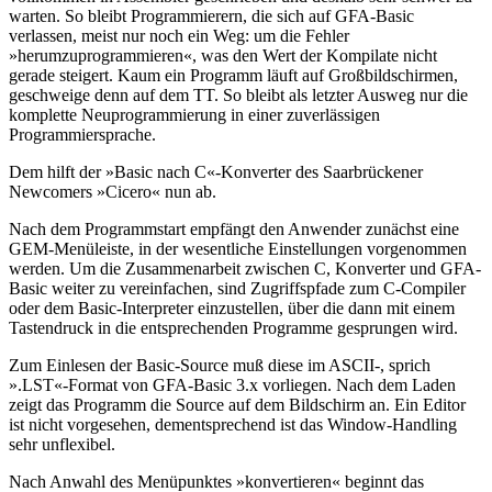
warten. So bleibt Programmierern, die sich auf GFA-Basic
verlassen, meist nur noch ein Weg: um die Fehler
»herumzuprogrammieren«, was den Wert der Kompilate nicht
gerade steigert. Kaum ein Programm läuft auf Großbildschirmen,
geschweige denn auf dem TT. So bleibt als letzter Ausweg nur die
komplette Neuprogrammierung in einer zuverlässigen
Programmiersprache.
Dem hilft der »Basic nach C«-Konverter des Saarbrückener
Newcomers »Cicero« nun ab.
Nach dem Programmstart empfängt den Anwender zunächst eine
GEM-Menüleiste, in der wesentliche Einstellungen vorgenommen
werden. Um die Zusammenarbeit zwischen C, Konverter und GFA-
Basic weiter zu vereinfachen, sind Zugriffspfade zum C-Compiler
oder dem Basic-Interpreter einzustellen, über die dann mit einem
Tastendruck in die entsprechenden Programme gesprungen wird.
Zum Einlesen der Basic-Source muß diese im ASCII-, sprich
».LST«-Format von GFA-Basic 3.x vorliegen. Nach dem Laden
zeigt das Programm die Source auf dem Bildschirm an. Ein Editor
ist nicht vorgesehen, dementsprechend ist das Window-Handling
sehr unflexibel.
Nach Anwahl des Menüpunktes »konvertieren« beginnt das