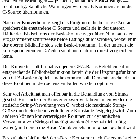
erscheinen Warnungen — je nach Qualität des Basic-Listings —
recht häufig. Sämtliche Warnungen werden als Kommentare in die
C-Source übernommen.
Nach der Konvertierung zeigt das Programm die benötigte Zeit an,
speichert die entstandene C-Source und stellt sie in der unteren
Hälfte des Bildschirms der Basic-Source gegenüber. Nun kann der
Programmierer schrittweise beide Listings durchscrollen, wobei er in
der oberen Bildhälfte stets sein Basic-Programm, in der unteren die
korrespondierenden C-Zeilen sieht und dadurch direkt vergleichen
kann.
Der Konverter hält für nahezu jeden GFA-Basic-Befehl eine ihm
entsprechende Bibliotheksfunktion bereit, die der Ursprungsfunktion
von GFA-Basic möglichst nahekommen soll. Dementsprechend sind
diese Routinen in den seltensten Fällen wirklich optimiert.
Sehr viel Arbeit hat man offenbar in die Behandlung von Strings
gesetzt. Hier bietet der Konverter zwei Verfahren an: entweder die
statische String-Verwaltung von C, wobei die maximale String-
Größe durch eine benutzerdefinierte Konstante festgelegt wird. Zum
anderen können konvertereigene Routinen zur dynamischen
Verwaltung von Strings eingefügt werden (die sonst nicht nötig
wären), mit denen die Basic-Variablenbehandlung nachgeahmt wird.
Festzuhalten bleibt, daß der »Basic Konverter nach C« erstmals eine