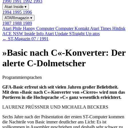
1990
1991
1992
1993
Atari Inside
▾
1994
1995
1996
ATARImagazin
▾
1987
1988
1989
Atari Phile
Happy Computer
Computer Kontakt
Atari Times
Hitdisk
ACE NSW Inside Info
Atari Update
STraight Up
atos
← ST-Magazin 07 / 1991
»Basic nach C«-Konverter: Der
alerte C-Dolmetscher
Programmiersprachen
GFA-Basic erfreut sich seit vielen Jahren großer Beliebtheit.
Mit dem »Basic nach C«-Konverter von »Cicero« wird nun das
Portieren in die Hochsprache »C« ganz wesentlich erleichtert.
LAURENZ PRÜSSNER UND MICHAELA BECKERS
Sechs Jahre nach der Präsentation der ersten ST-Computer kommen
die Nachteile von Basic immer deutlicher ans Licht: Es ist
vollkommen in Assembler geschrieben und deshalb sehr schwer zu