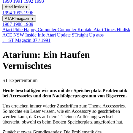
1990
1991
1992
1993
Atari Inside
▾
1994
1995
1996
ATARImagazin
▾
1987
1988
1989
Atari Phile
Happy Computer
Computer Kontakt
Atari Times
Hitdisk
ACE NSW Inside Info
Atari Update
STraight Up
atos
← ST-Magazin 07 / 1991
Atarium: Ein Haufen
Vermischtes
ST-Expertenforum
Heute beschäftigen wir uns mit der Speicherplatz-Problematik
bei Accessories und dem Nachfolgerprogramm von Bigscreen.
Uns erreichen immer wieder Zuschriften zum Thema Accessories.
So möchte ein Leser wissen, wie ein Accessory so geschrieben
werden kann, daß es auf dem TT einen Auflösungswechsel
übersteht, obwohl es beim Booten Speicherplatz angefordert hat.
Zunächst etwas Grundlegendes: Die Problematik des