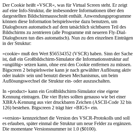
Der Cookie heißt »VSCR«, was für Virtual Screen steht. Er zeigt
auf eine Info-Struktur, die insbesondere Informationen über den
dargestellten Bildschirmausschnitt enthält. Anwendungsprogramme
können diese Information beispielsweise dazu benutzen, um
Dialogboxen automatisch auf dem tatsächlich sichtbaren Teil des
Bildschirms zu zentrieren (alle Programme mit neueren Fly-Dial-
Dialogboxen tun dies automatisch). Nun zu den einzelnen Einträgen
in der Struktur:
»cookie« muß den Wert $56534352 (VSCR) haben. Sinn der Sache
ist, daß ein Großbildschirm-Simulator die Informationsstruktur auf
»ungültig« setzen kann, ohne erst den Cookie entfernen zu müssen.
Bigscreen 2 beispielsweise kann je nach gewählter Auflösung aktiv
oder inaktiv sein und benutzt diesen Mechanismus, um beim
Auflösungswechsel die Struktur ein- oder auszuschalten.
In »product« kann ein Großbildschirm-Simulator eine eigene
Kennung eintragen. Die vier Bytes sollten genauso wie bei einer
XBRA-Kennung aus vier druckbaren Zeichen (ASCII-Code 32 bis
126) bestehen. Bigscreen 2 trägt hier »BIGS« ein.
»version« kennzeichnet die Version des VSCR-Protokolls und soll
es erlauben, später einmal die Struktur um neue Felder zu ergänzen.
Die momentane Versionsnummer ist 1.0 ($0100).