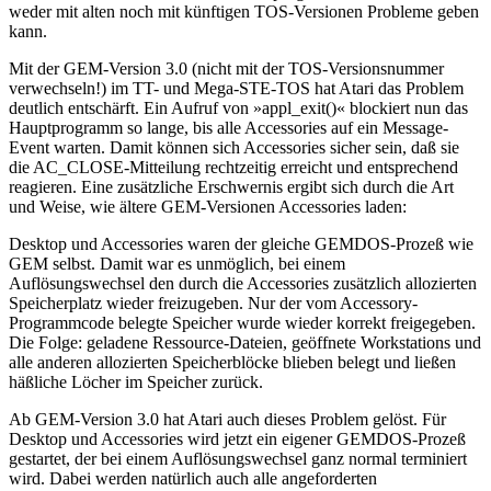
weder mit alten noch mit künftigen TOS-Versionen Probleme geben
kann.
Mit der GEM-Version 3.0 (nicht mit der TOS-Versionsnummer
verwechseln!) im TT- und Mega-STE-TOS hat Atari das Problem
deutlich entschärft. Ein Aufruf von »appl_exit()« blockiert nun das
Hauptprogramm so lange, bis alle Accessories auf ein Message-
Event warten. Damit können sich Accessories sicher sein, daß sie
die AC_CLOSE-Mitteilung rechtzeitig erreicht und entsprechend
reagieren. Eine zusätzliche Erschwernis ergibt sich durch die Art
und Weise, wie ältere GEM-Versionen Accessories laden:
Desktop und Accessories waren der gleiche GEMDOS-Prozeß wie
GEM selbst. Damit war es unmöglich, bei einem
Auflösungswechsel den durch die Accessories zusätzlich allozierten
Speicherplatz wieder freizugeben. Nur der vom Accessory-
Programmcode belegte Speicher wurde wieder korrekt freigegeben.
Die Folge: geladene Ressource-Dateien, geöffnete Workstations und
alle anderen allozierten Speicherblöcke blieben belegt und ließen
häßliche Löcher im Speicher zurück.
Ab GEM-Version 3.0 hat Atari auch dieses Problem gelöst. Für
Desktop und Accessories wird jetzt ein eigener GEMDOS-Prozeß
gestartet, der bei einem Auflösungswechsel ganz normal terminiert
wird. Dabei werden natürlich auch alle angeforderten