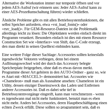
Alternative die Workstation immer nur temporär öffnen und vor
jedem AES-Aufruf (wir erinnern uns: Jeder AES-Aufruf kann zu
einer AES-Prozeßumschaltung führen) wieder schließen.
Ähnliche Probleme gibt es mit allen Betriebssystemfunktionen, die
selbst Speicher anfordern, etwa »vst_load_fonts()« oder
»rsrc_load()«. Für GEM-Resource-Dateien ist die Problematik
allerdings leicht zu lösen: Die Objektdaten werden einfach direkt im
Programm verankert. Besonders einfach ist dies mit einem Resource
Construction Set wie »Interface« von Shift, das C-Code erzeugt,
den man direkt in seinen Quelltext einbinden kann.
Eine weitere Folge dieser Sachlage: Accessories sollten keinesfalls
irgendwelche Vektoren verbiegen, denn bei einem
Auflösungswechsel wird der durch das Accessory belegte
Speicherplatz freigegeben, ohne daß es etwas davon merkt.
Programme dieser Art gehören in den AUTO-Ordner - ganz so, wie
es Atari mit »MACCEL3« demonstriert hat. Accssories wie
»Chameleon« muß man als Ausnahme ansehen: Chameleon ist ein
Utility, dessen einziger Daseinszweck das Laden und Entfernen
anderer Accessories ist. Daß es dabei sehr tief in
Betriebssystemvorgänge eingreift, kann man verschmerzen - wenn
es irgendwann mal nicht mehr funktioniert, benutzt man es eben
nicht mehr. Anders bei Accessories, deren Hauptbeschäftigung einen
echten Zweck erfüllt. Diese sollten so programmiert sein, daß es