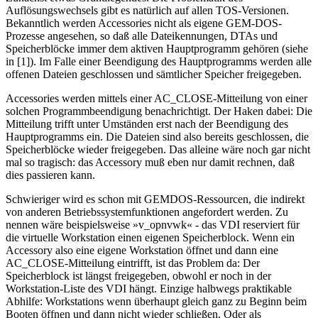
Auflösungswechsels gibt es natürlich auf allen TOS-Versionen.
Bekanntlich werden Accessories nicht als eigene GEM-DOS-
Prozesse angesehen, so daß alle Dateikennungen, DTAs und
Speicherblöcke immer dem aktiven Hauptprogramm gehören (siehe
in [1]). Im Falle einer Beendigung des Hauptprogramms werden alle
offenen Dateien geschlossen und sämtlicher Speicher freigegeben.
Accessories werden mittels einer AC_CLOSE-Mitteilung von einer
solchen Programmbeendigung benachrichtigt. Der Haken dabei: Die
Mitteilung trifft unter Umständen erst nach der Beendigung des
Hauptprogramms ein. Die Dateien sind also bereits geschlossen, die
Speicherblöcke wieder freigegeben. Das alleine wäre noch gar nicht
mal so tragisch: das Accessory muß eben nur damit rechnen, daß
dies passieren kann.
Schwieriger wird es schon mit GEMDOS-Ressourcen, die indirekt
von anderen Betriebssystemfunktionen angefordert werden. Zu
nennen wäre beispielsweise »v_opnvwk« - das VDI reserviert für
die virtuelle Workstation einen eigenen Speicherblock. Wenn ein
Accessory also eine eigene Workstation öffnet und dann eine
AC_CLOSE-Mitteilung eintrifft, ist das Problem da: Der
Speicherblock ist längst freigegeben, obwohl er noch in der
Workstation-Liste des VDI hängt. Einzige halbwegs praktikable
Abhilfe: Workstations wenn überhaupt gleich ganz zu Beginn beim
Booten öffnen und dann nicht wieder schließen. Oder als