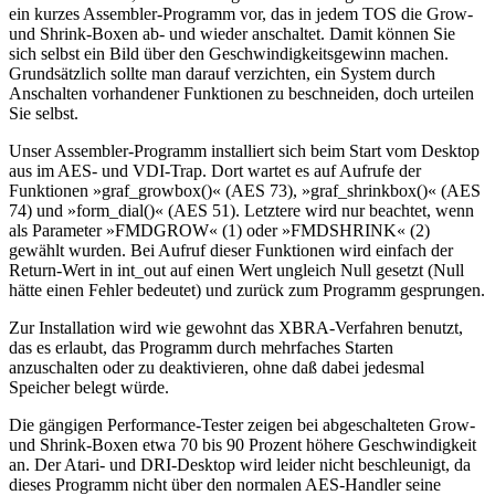
ein kurzes Assembler-Programm vor, das in jedem TOS die Grow-
und Shrink-Boxen ab- und wieder anschaltet. Damit können Sie
sich selbst ein Bild über den Geschwindigkeitsgewinn machen.
Grundsätzlich sollte man darauf verzichten, ein System durch
Anschalten vorhandener Funktionen zu beschneiden, doch urteilen
Sie selbst.
Unser Assembler-Programm installiert sich beim Start vom Desktop
aus im AES- und VDI-Trap. Dort wartet es auf Aufrufe der
Funktionen »graf_growbox()« (AES 73), »graf_shrinkbox()« (AES
74) und »form_dial()« (AES 51). Letztere wird nur beachtet, wenn
als Parameter »FMDGROW« (1) oder »FMDSHRINK« (2)
gewählt wurden. Bei Aufruf dieser Funktionen wird einfach der
Return-Wert in int_out auf einen Wert ungleich Null gesetzt (Null
hätte einen Fehler bedeutet) und zurück zum Programm gesprungen.
Zur Installation wird wie gewohnt das XBRA-Verfahren benutzt,
das es erlaubt, das Programm durch mehrfaches Starten
anzuschalten oder zu deaktivieren, ohne daß dabei jedesmal
Speicher belegt würde.
Die gängigen Performance-Tester zeigen bei abgeschalteten Grow-
und Shrink-Boxen etwa 70 bis 90 Prozent höhere Geschwindigkeit
an. Der Atari- und DRI-Desktop wird leider nicht beschleunigt, da
dieses Programm nicht über den normalen AES-Handler seine