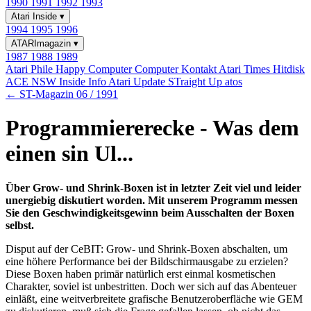
1990
1991
1992
1993
Atari Inside
▾
1994
1995
1996
ATARImagazin
▾
1987
1988
1989
Atari Phile
Happy Computer
Computer Kontakt
Atari Times
Hitdisk
ACE NSW Inside Info
Atari Update
STraight Up
atos
← ST-Magazin 06 / 1991
Programmiererecke - Was dem
einen sin Ul...
Über Grow- und Shrink-Boxen ist in letzter Zeit viel und leider
unergiebig diskutiert worden. Mit unserem Programm messen
Sie den Geschwindigkeitsgewinn beim Ausschalten der Boxen
selbst.
Disput auf der CeBIT: Grow- und Shrink-Boxen abschalten, um
eine höhere Performance bei der Bildschirmausgabe zu erzielen?
Diese Boxen haben primär natürlich erst einmal kosmetischen
Charakter, soviel ist unbestritten. Doch wer sich auf das Abenteuer
einläßt, eine weitverbreitete grafische Benutzeroberfläche wie GEM