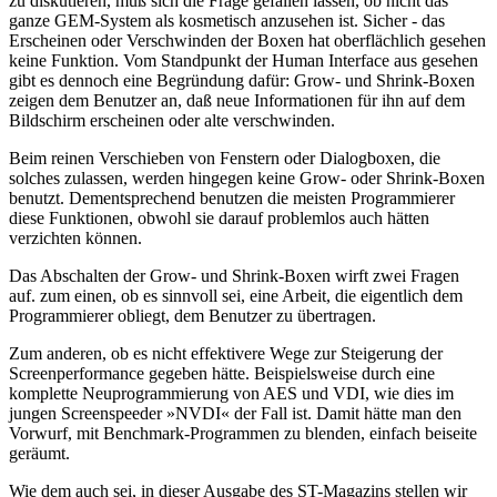
zu diskutieren, muß sich die Frage gefallen lassen, ob nicht das
ganze GEM-System als kosmetisch anzusehen ist. Sicher - das
Erscheinen oder Verschwinden der Boxen hat oberflächlich gesehen
keine Funktion. Vom Standpunkt der Human Interface aus gesehen
gibt es dennoch eine Begründung dafür: Grow- und Shrink-Boxen
zeigen dem Benutzer an, daß neue Informationen für ihn auf dem
Bildschirm erscheinen oder alte verschwinden.
Beim reinen Verschieben von Fenstern oder Dialogboxen, die
solches zulassen, werden hingegen keine Grow- oder Shrink-Boxen
benutzt. Dementsprechend benutzen die meisten Programmierer
diese Funktionen, obwohl sie darauf problemlos auch hätten
verzichten können.
Das Abschalten der Grow- und Shrink-Boxen wirft zwei Fragen
auf. zum einen, ob es sinnvoll sei, eine Arbeit, die eigentlich dem
Programmierer obliegt, dem Benutzer zu übertragen.
Zum anderen, ob es nicht effektivere Wege zur Steigerung der
Screenperformance gegeben hätte. Beispielsweise durch eine
komplette Neuprogrammierung von AES und VDI, wie dies im
jungen Screenspeeder »NVDI« der Fall ist. Damit hätte man den
Vorwurf, mit Benchmark-Programmen zu blenden, einfach beiseite
geräumt.
Wie dem auch sei, in dieser Ausgabe des ST-Magazins stellen wir