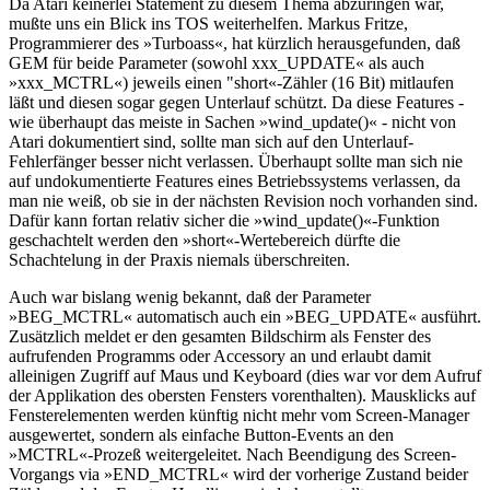
Da Atari keinerlei Statement zu diesem Thema abzuringen war,
mußte uns ein Blick ins TOS weiterhelfen. Markus Fritze,
Programmierer des »Turboass«, hat kürzlich herausgefunden, daß
GEM für beide Parameter (sowohl xxx_UPDATE« als auch
»xxx_MCTRL«) jeweils einen "short«-Zähler (16 Bit) mitlaufen
läßt und diesen sogar gegen Unterlauf schützt. Da diese Features -
wie überhaupt das meiste in Sachen »wind_update()« - nicht von
Atari dokumentiert sind, sollte man sich auf den Unterlauf-
Fehlerfänger besser nicht verlassen. Überhaupt sollte man sich nie
auf undokumentierte Features eines Betriebssystems verlassen, da
man nie weiß, ob sie in der nächsten Revision noch vorhanden sind.
Dafür kann fortan relativ sicher die »wind_update()«-Funktion
geschachtelt werden den »short«-Wertebereich dürfte die
Schachtelung in der Praxis niemals überschreiten.
Auch war bislang wenig bekannt, daß der Parameter
»BEG_MCTRL« automatisch auch ein »BEG_UPDATE« ausführt.
Zusätzlich meldet er den gesamten Bildschirm als Fenster des
aufrufenden Programms oder Accessory an und erlaubt damit
alleinigen Zugriff auf Maus und Keyboard (dies war vor dem Aufruf
der Applikation des obersten Fensters vorenthalten). Mausklicks auf
Fensterelementen werden künftig nicht mehr vom Screen-Manager
ausgewertet, sondern als einfache Button-Events an den
»MCTRL«-Prozeß weitergeleitet. Nach Beendigung des Screen-
Vorgangs via »END_MCTRL« wird der vorherige Zustand beider