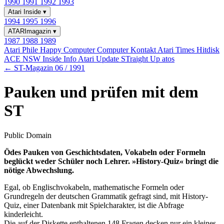
1990
1991
1992
1993
Atari Inside
▾
1994
1995
1996
ATARImagazin
▾
1987
1988
1989
Atari Phile
Happy Computer
Computer Kontakt
Atari Times
Hitdisk
ACE NSW Inside Info
Atari Update
STraight Up
atos
← ST-Magazin 06 / 1991
Pauken und prüfen mit dem
ST
Public Domain
Ödes Pauken von Geschichtsdaten, Vokabeln oder Formeln
beglückt weder Schüler noch Lehrer. »History-Quiz« bringt die
nötige Abwechslung.
Egal, ob Englischvokabeln, mathematische Formeln oder
Grundregeln der deutschen Grammatik gefragt sind, mit History-
Quiz, einer Datenbank mit Spielcharakter, ist die Abfrage
kinderleicht.
Die auf der Diskette enthaltenen 148 Fragen decken nur ein kleines