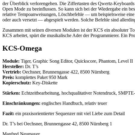
der Überblick verlorengehen. Die Ziffertasten des Qwertz-Keyboards
Open Mode zu beeinflussen. So kann sich bei der Wiedergabe ein be
relative Tempoanweisungen, Löschbefehle — um beispielsweise eine 
oder auch versetzt — abgespielt werden. Solche Befehle sind allerdi
Zusammen mit seinen diversen Modulen ist der KCS ein absoluter Top
KCS arbeitet, spürt die musikalische Ader der Programmierer. Ein Pr
KCS-Omega
Module:
Tiger, Graphic Song Editor, Quickscore, Phantom, Level II
Hersteller:
Dr. T’s
Vertrieb:
Oechsner, Brunnengasse 422, 8500 Nürnberg
Preis:
komplettes Paket 950 Mark
Kopierschutz:
Key-Diskette
Stärken:
Echtzeitbearbeitung, hochqualitativer Notendruck, SMPTE
Einschränkungen:
englisches Handbuch, relativ teuer
Fazit:
ein praxisorientierter Sequenzer mit viel Liebe zum Detail
Dr. T’s bei Oechsner, Brunnengasse 42, 8500 Nürnberg 1
Manfred Neumayer