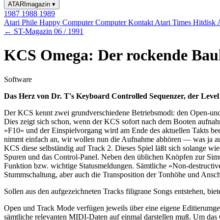
ATARImagazin
▾
1987
1988
1989
Atari Phile
Happy Computer
Computer Kontakt
Atari Times
Hitdisk
← ST-Magazin 06 / 1991
KCS Omega: Der rockende Bau
Software
Das Herz von Dr. T's Keyboard Controlled Sequenzer, der Level II
Der KCS kennt zwei grundverschiedene Betriebsmodi: den Open-und de
Dies zeigt sich schon, wenn der KCS sofort nach dem Booten aufnahme
»F10« und der Einspielvorgang wird am Ende des aktuellen Takts bee
nimmt einfach an, wir wollen nun die Aufnahme abhören — was ja a
KCS diese selbständig auf Track 2. Dieses Spiel läßt sich solange wie
Spuren und das Control-Panel. Neben den üblichen Knöpfen zur Simula
Funktion bzw. wichtige Statusmeldungen. Sämtliche »Non-destructive«-M
Stummschaltung, aber auch die Transposition der Tonhöhe und Ansc
Sollen aus den aufgezeichneten Tracks filigrane Songs entstehen, bi
Open und Track Mode verfügen jeweils über eine eigene Editierumge
sämtliche relevanten MIDI-Daten auf einmal darstellen muß. Um das 