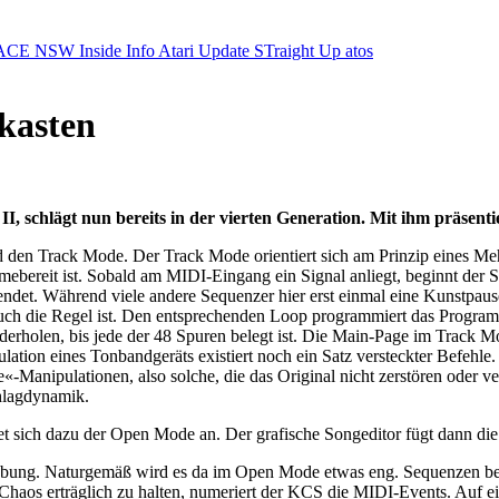
ACE NSW Inside Info
Atari Update
STraight Up
atos
kasten
, schlägt nun bereits in der vierten Generation. Mit ihm präsenti
n Track Mode. Der Track Mode orientiert sich am Prinzip eines Mehrsp
bereit ist. Sobald am MIDI-Eingang ein Signal anliegt, beginnt der S
ndet. Während viele andere Sequenzer hier erst einmal eine Kunstpau
uch die Regel ist. Den entsprechenden Loop programmiert das Progra
derholen, bis jede der 48 Spuren belegt ist. Die Main-Page im Track Mo
tion eines Tonbandgeräts existiert noch ein Satz versteckter Befehle.
anipulationen, also solche, die das Original nicht zerstören oder verä
hlagdynamik.
etet sich dazu der Open Mode an. Der grafische Songeditor fügt dann 
bung. Naturgemäß wird es da im Open Mode etwas eng. Sequenzen beste
Chaos erträglich zu halten, numeriert der KCS die MIDI-Events. Auf e