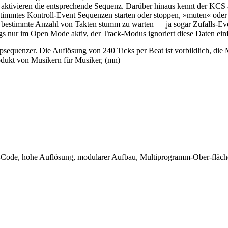
 aktivieren die entsprechende Sequenz. Darüber hinaus kennt der KCS
stimmtes Kontroll-Event Sequenzen starten oder stoppen, »muten« ode
bestimmte Anzahl von Takten stumm zu warten — ja sogar Zufalls-Even
ngs nur im Open Mode aktiv, der Track-Modus ignoriert diese Daten ein
sequenzer. Die Auflösung von 240 Ticks per Beat ist vorbildlich, di
odukt von Musikern für Musiker, (mn)
-Code, hohe Auflösung, modularer Aufbau, Multiprogramm-Ober-fläch