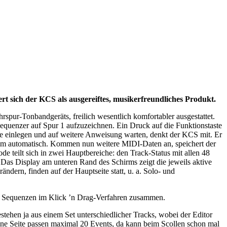
ert sich der KCS als ausgereiftes, musikerfreundliches Produkt.
ur-Tonbandgeräts, freilich wesentlich komfortabler ausgestattet.
equenzer auf Spur 1 aufzuzeichnen. Ein Druck auf die Funktionstaste
se einlegen und auf weitere Anweisung warten, denkt der KCS mit. Er
mm automatisch. Kommen nun weitere MIDI-Daten an, speichert der
de teilt sich in zwei Hauptbereiche: den Track-Status mit allen 48
 Das Display am unteren Rand des Schirms zeigt die jeweils aktive
ndern, finden auf der Hauptseite statt, u. a. Solo- und
die Sequenzen im Klick ’n Drag-Verfahren zusammen.
hen ja aus einem Set unterschiedlicher Tracks, wobei der Editor
ine Seite passen maximal 20 Events, da kann beim Scollen schon mal