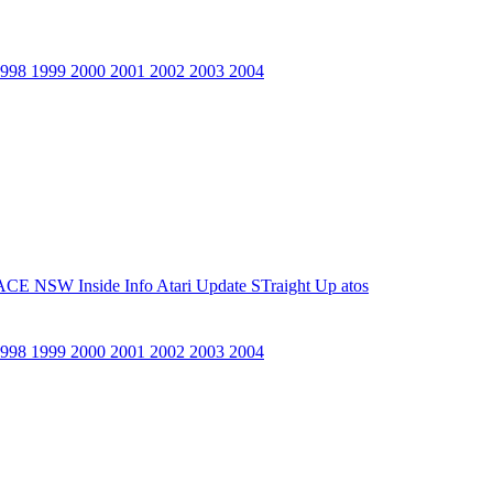
1998
1999
2000
2001
2002
2003
2004
ACE NSW Inside Info
Atari Update
STraight Up
atos
1998
1999
2000
2001
2002
2003
2004