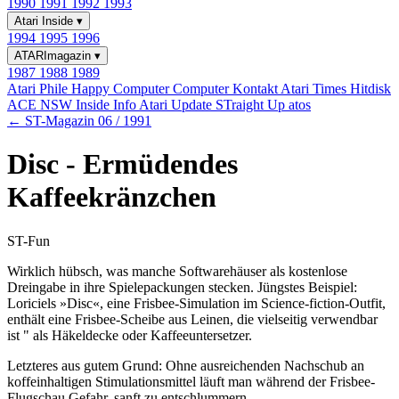
1990
1991
1992
1993
Atari Inside
▾
1994
1995
1996
ATARImagazin
▾
1987
1988
1989
Atari Phile
Happy Computer
Computer Kontakt
Atari Times
Hitdisk
ACE NSW Inside Info
Atari Update
STraight Up
atos
← ST-Magazin 06 / 1991
Disc - Ermüdendes
Kaffeekränzchen
ST-Fun
Wirklich hübsch, was manche Softwarehäuser als kostenlose
Dreingabe in ihre Spielepackungen stecken. Jüngstes Beispiel:
Loriciels »Disc«, eine Frisbee-Simulation im Science-fiction-Outfit,
enthält eine Frisbee-Scheibe aus Leinen, die vielseitig verwendbar
ist " als Häkeldecke oder Kaffeeuntersetzer.
Letzteres aus gutem Grund: Ohne ausreichenden Nachschub an
koffeinhaltigen Stimulationsmittel läuft man während der Frisbee-
Flugschau Gefahr, sanft zu entschlummern.