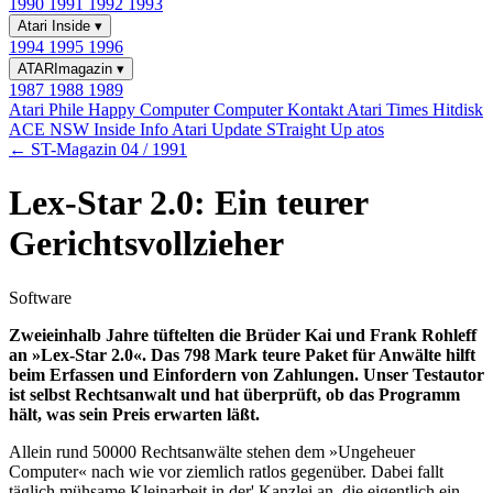
1990
1991
1992
1993
Atari Inside
▾
1994
1995
1996
ATARImagazin
▾
1987
1988
1989
Atari Phile
Happy Computer
Computer Kontakt
Atari Times
Hitdisk
ACE NSW Inside Info
Atari Update
STraight Up
atos
← ST-Magazin 04 / 1991
Lex-Star 2.0: Ein teurer
Gerichtsvollzieher
Software
Zweieinhalb Jahre tüftelten die Brüder Kai und Frank Rohleff
an »Lex-Star 2.0«. Das 798 Mark teure Paket für Anwälte hilft
beim Erfassen und Einfordern von Zahlungen. Unser Testautor
ist selbst Rechtsanwalt und hat überprüft, ob das Programm
hält, was sein Preis erwarten läßt.
Allein rund 50000 Rechtsanwälte stehen dem »Ungeheuer
Computer« nach wie vor ziemlich ratlos gegenüber. Dabei fallt
täglich mühsame Kleinarbeit in der' Kanzlei an, die eigentlich ein