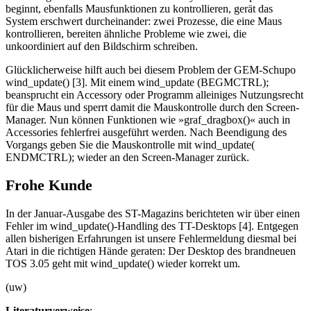
beginnt, ebenfalls Mausfunktionen zu kontrollieren, gerät das
System erschwert durcheinander: zwei Prozesse, die eine Maus
kontrollieren, bereiten ähnliche Probleme wie zwei, die
unkoordiniert auf den Bildschirm schreiben.
Glücklicherweise hilft auch bei diesem Problem der GEM-Schupo
wind_update() [3]. Mit einem wind_update (BEGMCTRL);
beansprucht ein Accessory oder Programm alleiniges Nutzungsrecht
für die Maus und sperrt damit die Mauskontrolle durch den Screen-
Manager. Nun können Funktionen wie »graf_dragbox()« auch in
Accessories fehlerfrei ausgeführt werden. Nach Beendigung des
Vorgangs geben Sie die Mauskontrolle mit wind_update(
ENDMCTRL); wieder an den Screen-Manager zurück.
Frohe Kunde
In der Januar-Ausgabe des ST-Magazins berichteten wir über einen
Fehler im wind_update()-Handling des TT-Desktops [4]. Entgegen
allen bisherigen Erfahrungen ist unsere Fehlermeldung diesmal bei
Atari in die richtigen Hände geraten: Der Desktop des brandneuen
TOS 3.05 geht mit wind_update() wieder korrekt um.
(uw)
Literaturverweise
: