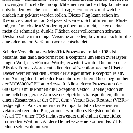
in wenigen Einzelfällen nötig. Mit einem einfachen Flag könnte man
entscheiden, welche Icons oder Images »verodert« und welche
einfach nur gekürzt werden sollen. Dieses Flag kann schon im
Resource-Construction-Set gesetzt werden. Schraffuren und Muster
mögen nämlich die »Veroderung« überhaupt nicht, sie erscheinen
meist als schmierige dunkle Flächen oder vollkommen schwarz.
Deshalb sollte man einige Versuche anstellen, bevor man sich für die
eine oder andere Verfahrensweise entscheidet.
Seit der Vorstellung des M68010-Prozessors im Jahr 1983 ist
bekannt, daß das Stackformat bei Exceptions um einen zwei Bytes
langen Wert, das »Format Word«, erweitert wurde. Die unteren 12
Bits des Format-Words enthalten den »Exception Vector Offset«.
Dieser Wert enthält den Offset der ausgeführten Exception relativ
zum Anfang der Tabelle der Exception-Vektoren. Diese beginnt bei
der MC68000-CPU an Adresse 0. Alle anderen Prozessoren der
68000er Familie können die Exception-Vektor-Tabelle jedoch an
eine beliebige gerade Adresse des Speichers transportieren, die in
einem Zusatzregister der CPU, dem »Vector Base Register (VBR)«
festgelegt ist. Aus Gründen der Kompatibilität zu bestehenden
vektorverbiegenden Programmen wird dieses Register auf dem
»Atari TT« unter TOS nicht verwendet und enthält demzufolge
immer den Wert null. Andere Betriebssysteme können das VBR
jedoch sehr wohl nutzen.