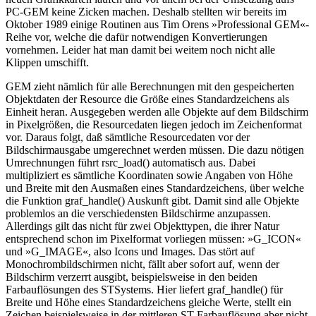
PC-GEM keine Zicken machen. Deshalb stellten wir bereits im
Oktober 1989 einige Routinen aus Tim Orens »Professional GEM«-
Reihe vor, welche die dafür notwendigen Konvertierungen
vornehmen. Leider hat man damit bei weitem noch nicht alle
Klippen umschifft.
GEM zieht nämlich für alle Berechnungen mit den gespeicherten
Objektdaten der Resource die Größe eines Standardzeichens als
Einheit heran. Ausgegeben werden alle Objekte auf dem Bildschirm
in Pixelgrößen, die Resourcedaten liegen jedoch im Zeichenformat
vor. Daraus folgt, daß sämtliche Resourcedaten vor der
Bildschirmausgabe umgerechnet werden müssen. Die dazu nötigen
Umrechnungen führt rsrc_load() automatisch aus. Dabei
multipliziert es sämtliche Koordinaten sowie Angaben von Höhe
und Breite mit den Ausmaßen eines Standardzeichens, über welche
die Funktion graf_handle() Auskunft gibt. Damit sind alle Objekte
problemlos an die verschiedensten Bildschirme anzupassen.
Allerdings gilt das nicht für zwei Objekttypen, die ihrer Natur
entsprechend schon im Pixelformat vorliegen müssen: »G_ICON«
und »G_IMAGE«, also Icons und Images. Das stört auf
Monochrombildschirmen nicht, fällt aber sofort auf, wenn der
Bildschirm verzerrt ausgibt, beispielsweise in den beiden
Farbauflösungen des STSystems. Hier liefert graf_handle() für
Breite und Höhe eines Standardzeichens gleiche Werte, stellt ein
Zeichen beispielsweise in der mittleren ST-Farbauflösung aber nicht