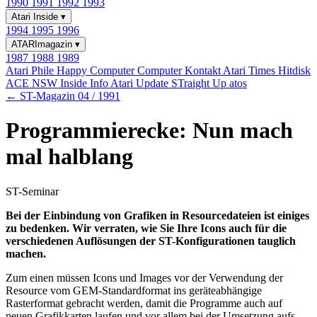
1990
1991
1992
1993
Atari Inside
▾
1994
1995
1996
ATARImagazin
▾
1987
1988
1989
Atari Phile
Happy Computer
Computer Kontakt
Atari Times
Hitdisk
ACE NSW Inside Info
Atari Update
STraight Up
atos
← ST-Magazin 04 / 1991
Programmierecke: Nun mach
mal halblang
ST-Seminar
Bei der Einbindung von Grafiken in Resourcedateien ist einiges
zu bedenken. Wir verraten, wie Sie Ihre Icons auch für die
verschiedenen Auflösungen der ST-Konfigurationen tauglich
machen.
Zum einen müssen Icons und Images vor der Verwendung der
Resource vom GEM-Standardformat ins geräteabhängige
Rasterformat gebracht werden, damit die Programme auch auf
neuen Grafikkarten laufen und vor allem bei der Umsetzung aufs