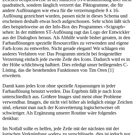
quadratisch, sondern länglich verzerrt dar. Piktogramme, die für
andere Auflösungen wie etwa für die verzerrungsfreie 8 x 16-
Auflösung gezeichnet wurden, passen nicht in dieses Schema und
erscheinen deshalb etwas hoch aufgeschossen. Sehr schön läßt sich
dies beispielsweise an der Info-Box des Programmes »Scigraph«
sehen: In der mittleren ST-Auflösung ragt das Logo der Entwickler
aus der Dialogbox heraus. Als Abhilfe wurde bisher geraten, in den
Farbauflösungen spezielle Resourcefiles zu verwenden und eigene
Farb-Icons zu entwerfen. Nicht gerade elegant! Wir schlagen ein
anderes Verfahren vor: Das Programm streicht bei festgestellter
Verzerrung einfach jede zweite Zeile des Icons. Dadurch wird es in
der Höhe schlichtweg halbiert. Dies erledigt unser beiliegendes C-
Listing, das die bestehenden Funktionen von Tim Oren [1]
erweitern.
Damit kann jedes Icon ohne spezielle Anpassungen in jeder
Farbauflösung benutzt werden. Das Ergebnis fällt je nach Icon
unterschiedlich aus. Größere Images sind meist ohne Probleme
verwendbar. Images, die nicht viel höher als lediglich einige Zeichen
sind, erkennt man nach der Konvertierung logischerweiser oft
schwieriger. Als Ergänzung unserer Routine wäre folgendes
denkbar:
Im Notfall sollte es helfen, jede Zeile mit der nächsten mit der
logischen Verknüpfung »oder« zu verschlüsseln, dies ist jedoch nur