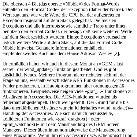
Die obersten 4 Bit (das oberste »Nibble«) des Format-Words
enthalten den »Format Code« der Exception (daher der Name). Der
Wert sagt aus, wie viele Werte die CPU bei der aufgetretenen
Exception insgesamt auf dem Stack gelegt hat. Die meisten
Exceptions und alle Interrupts sowie sämtliche Traps unter ihnen
benutzen den Format-Code 0, der besagt, daß keine weiteren Werte
auf dem Stack gesichert wurden. Einige Exceptions verursachen
jedoch weitere Werte auf dem Stack, auf die das Format-Code-
Nibble hinweist. Genauere Informationen enthält ein
empfehlenswertes Buch aus dem Hause Addison-Wesley [2].
Unermüdlich haben wir auch in diesem Monat an »GEM's last
secret« der wind_update()-Funktion gearbeitet. Und es gibt
tatsächlich Neues. Mehrere Programmierer richteten sich mit der
Frage an uns, weshalb verschiedene AES-Funktionen in Accessories
Fehler produzieren, in Hauptprogrammen aber ordnungsgemäß
funktionieren. Beispielsweise neigen viele »graf_...«-Funktionen zu
Abstürzen in Accessories. Die AES-Funktionen wurden als
fehlerhaft abgestempelt. Doch weit gefehlt! Der Grund für die bis
dato unerklärlichen Abstürze war ein fehlerhaftes »wind_update()«-
Handling der Accessories. Wie sich nämlich herausstellte,
kollidieren Funktionen wie »graf_dragbox()« oder
»graf_watchbox()« mit dem Maushandling des GEM-Screen-
Managers. Dieser übernimmt normalerweise die Maussteuerung
eines Programms. Wenn ihm ein Accessory dazwischenpfuscht und