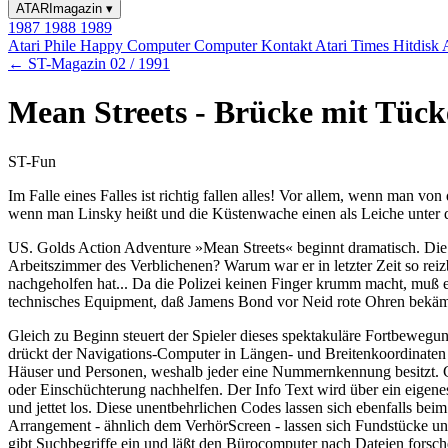
ATARImagazin
▾
1987
1988
1989
Atari Phile
Happy Computer
Computer Kontakt
Atari Times
Hitdisk
← ST-Magazin 02 / 1991
Mean Streets - Brücke mit Tück
ST-Fun
Im Falle eines Falles ist richtig fallen alles! Vor allem, wenn man 
wenn man Linsky heißt und die Küstenwache einen als Leiche unter d
US. Golds Action Adventure »Mean Streets« beginnt dramatisch. Die ei
Arbeitszimmer des Verblichenen? Warum war er in letzter Zeit so rei
nachgeholfen hat... Da die Polizei keinen Finger krumm macht, muß ei
technisches Equipment, daß Jamens Bond vor Neid rote Ohren bekäme. 
Gleich zu Beginn steuert der Spieler dieses spektakuläre Fortbewegun
drückt der Navigations-Computer in Längen- und Breitenkoordinaten au
Häuser und Personen, weshalb jeder eine Nummernkennung besitzt. 
oder Einschüchterung nachhelfen. Der Info Text wird über ein eigen
und jettet los. Diese unentbehrlichen Codes lassen sich ebenfalls be
Arrangement - ähnlich dem VerhörScreen - lassen sich Fundstücke un
gibt Suchbegriffe ein und läßt den Bürocomputer nach Dateien forsche