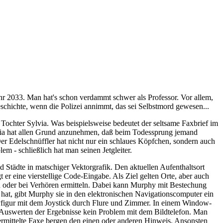
ahr 2033. Man hat's schon verdammt schwer als Professor. Vor allem,
chichte, wenn die Polizei annimmt, das sei Selbstmord gewesen...
 Tochter Sylvia. Was beispielsweise bedeutet der seltsame Faxbrief im
ylvia hat allen Grund anzunehmen, daß beim Todessprung jemand
Der Edelschnüffler hat nicht nur ein schlaues Köpfchen, sondern auch
 - schließlich hat man seinen Jetgleiter.
 Städte in matschiger Vektorgrafik. Den aktuellen Aufenthaltsort
er eine vierstellige Code-Eingabe. Als Ziel gelten Orte, aber auch
oder bei Verhören ermitteln. Dabei kann Murphy mit Bestechung
at, gibt Murphy sie in den elektronischen Navigationscomputer ein
tivfigur mit dem Joystick durch Flure und Zimmer. In einem Window-
 Auswerten der Ergebnisse kein Problem mit dem Bildtelefon. Man
bermittelte Faxe bergen den einen oder anderen Hinweis. Ansonsten