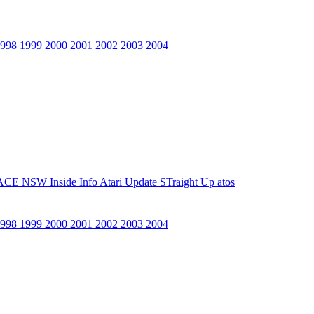
1998
1999
2000
2001
2002
2003
2004
ACE NSW Inside Info
Atari Update
STraight Up
atos
1998
1999
2000
2001
2002
2003
2004