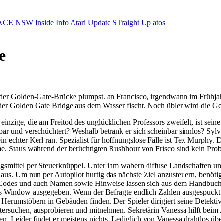
ACE NSW Inside Info
Atari Update
STraight Up
atos
e
von der Golden-Gate-Brücke plumpst. an Francisco, irgendwann im Frühj
er Golden Gate Bridge aus dem Wasser fischt. Noch übler wird die Ges
nzige, die am Freitod des unglücklichen Professors zweifelt, ist seine
zbar und verschüchtert? Weshalb betrank er sich scheinbar sinnlos? S
n echter Kerl ran. Spezialist für hoffnungslose Fälle ist Tex Murphy. 
Staus während der berüchtigten Rushhour von Frisco sind kein Problem
gsmittel per Steuerknüppel. Unter ihm wabern diffuse Landschaften und
s. Um nun per Autopilot hurtig das nächste Ziel anzusteuern, benötigt 
Codes und auch Namen sowie Hinweise lassen sich aus dem Handbuch 
es Window ausgegeben. Wenn der Befragte endlich Zahlen ausgespuckt h
im Herumstöbern in Gebäuden finden. Der Spieler dirigiert seine Detek
tersuchen, ausprobieren und mitnehmen. Sekretärin Vanessa hilft beim
n. Leider findet er meistens nichts. Lediglich von Vanessa drahtlos ü