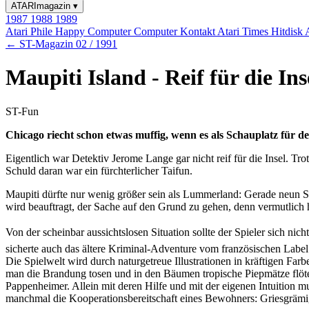
ATARImagazin
▾
1987
1988
1989
Atari Phile
Happy Computer
Computer Kontakt
Atari Times
Hitdisk
← ST-Magazin 02 / 1991
Maupiti Island - Reif für die Ins
ST-Fun
Chicago riecht schon etwas muffig, wenn es als Schauplatz für det
Eigentlich war Detektiv Jerome Lange gar nicht reif für die Insel. T
Schuld daran war ein fürchterlicher Taifun.
Maupiti dürfte nur wenig größer sein als Lummerland: Gerade neun S
wird beauftragt, der Sache auf den Grund zu gehen, denn vermutlich h
Von der scheinbar aussichtslosen Situation sollte der Spieler sich n
sicherte auch das ältere Kriminal-Adventure vom französischen Label
Die Spielwelt wird durch naturgetreue Illustrationen in kräftigen Far
man die Brandung tosen und in den Bäumen tropische Piepmätze flöte
Pappenheimer. Allein mit deren Hilfe und mit der eigenen Intuition
manchmal die Kooperationsbereitschaft eines Bewohners: Griesgrämig