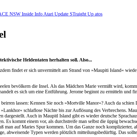
ACE NSW Inside Info
Atari Update
STraight Up
atos
el
ektivische Heldentaten herhalten soll. Also...
rotzdem findet er sich unvermittelt am Strand von »Maupiti Island« wi
eelen bevölkern die Insel. Als das Mädchen Marie vermißt wird, komm
andelt es sich um eine Entführung. Jerome beginnt zu ermitteln und find
icht beirren lassen: Kennen Sie noch »Mortville Manor«? Auch da schi
 »Lankhor« schlaflose Nächte bis zur Auflösung des Verbrechens. Maupi
ben dargestellt. Auch in Maupitl Island gibt es wieder deutsche Sprach
n. Es kommt einem vor, als durchstreife man selbst die üppig bewachs
 muß man auf Maries Spur kommen. Um das Ganze noch komplizierter, ab
e, abweisende Typen werden plötzlich mitteilungsbedürftig. Das sollt