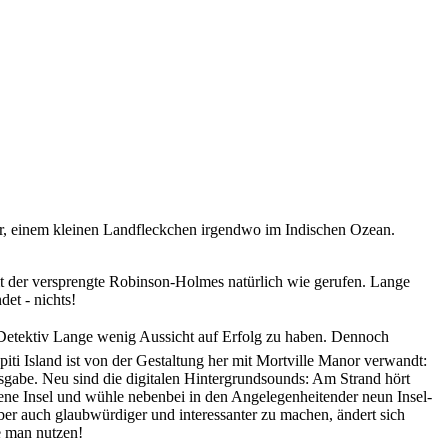
eder, einem kleinen Landfleckchen irgendwo im Indischen Ozean.
t der versprengte Robinson-Holmes natürlich wie gerufen. Lange
et - nichts!
en Detektiv Lange wenig Aussicht auf Erfolg zu haben. Dennoch
ti Island ist von der Gestaltung her mit Mortville Manor verwandt:
ausgabe. Neu sind die digitalen Hintergrundsounds: Am Strand hört
ene Insel und wühle nebenbei in den Angelegenheitender neun Insel-
er auch glaubwürdiger und interessanter zu machen, ändert sich
e man nutzen!