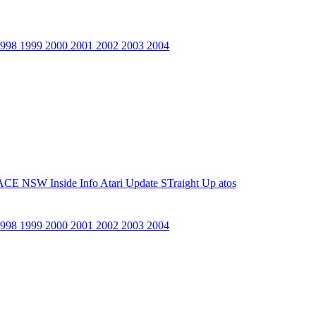
1998
1999
2000
2001
2002
2003
2004
ACE NSW Inside Info
Atari Update
STraight Up
atos
1998
1999
2000
2001
2002
2003
2004