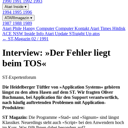
1990
1991
1992
1993
Atari Inside
▾
1994
1995
1996
ATARImagazin
▾
1987
1988
1989
Atari Phile
Happy Computer
Computer Kontakt
Atari Times
Hitdisk
ACE NSW Inside Info
Atari Update
STraight Up
atos
← ST-Magazin 02 / 1991
Interview: »Der Fehler liegt
beim TOS«
ST-Expertenforum
Die Heidelberger Tüftler von »Application Systems« gehören
längst zu den alten Hasen auf dem ST. Wir fragten Oliver
Buchmann, bei Application für den Support verantwortlich,
nach häufig auftretenden Problemen mit Application-
Produkten:
ST Magazin:
Die Programme »Stad« und »Signum« sind längst
Klassiker. Neuerdings steht auch »Script« bei den Anwendern hoch
im Kurs. Was fällt Ihnen dabei besonders auf?