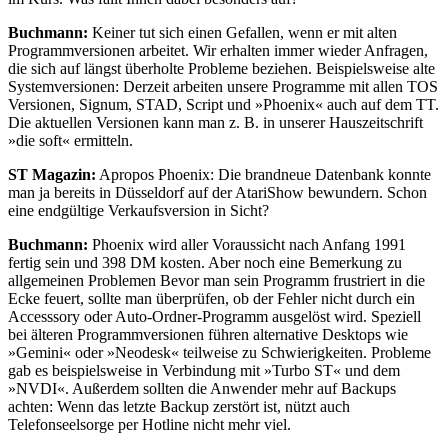
Buchmann:
Keiner tut sich einen Gefallen, wenn er mit alten
Programmversionen arbeitet. Wir erhalten immer wieder Anfragen,
die sich auf längst überholte Probleme beziehen. Beispielsweise alte
Systemversionen: Derzeit arbeiten unsere Programme mit allen TOS
Versionen, Signum, STAD, Script und »Phoenix« auch auf dem TT.
Die aktuellen Versionen kann man z. B. in unserer Hauszeitschrift
»die soft« ermitteln.
ST Magazin:
Apropos Phoenix: Die brandneue Datenbank konnte
man ja bereits in Düsseldorf auf der AtariShow bewundern. Schon
eine endgültige Verkaufsversion in Sicht?
Buchmann:
Phoenix wird aller Voraussicht nach Anfang 1991
fertig sein und 398 DM kosten. Aber noch eine Bemerkung zu
allgemeinen Problemen Bevor man sein Programm frustriert in die
Ecke feuert, sollte man überprüfen, ob der Fehler nicht durch ein
Accesssory oder Auto-Ordner-Programm ausgelöst wird. Speziell
bei älteren Programmversionen führen alternative Desktops wie
»Gemini« oder »Neodesk« teilweise zu Schwierigkeiten. Probleme
gab es beispielsweise in Verbindung mit »Turbo ST« und dem
»NVDI«. Außerdem sollten die Anwender mehr auf Backups
achten: Wenn das letzte Backup zerstört ist, nützt auch
Telefonseelsorge per Hotline nicht mehr viel.