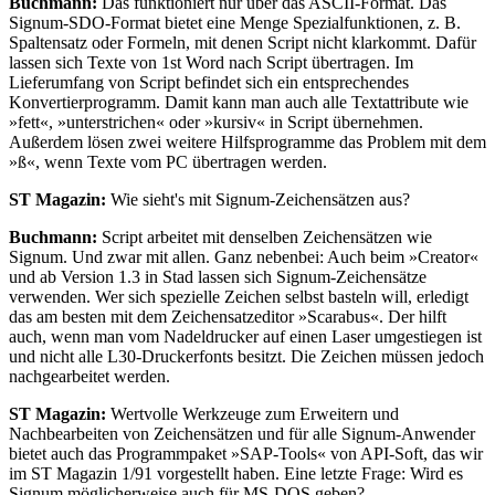
Buchmann:
Das funktioniert nur über das ASCII-Format. Das
Signum-SDO-Format bietet eine Menge Spezialfunktionen, z. B.
Spaltensatz oder Formeln, mit denen Script nicht klarkommt. Dafür
lassen sich Texte von 1st Word nach Script übertragen. Im
Lieferumfang von Script befindet sich ein entsprechendes
Konvertierprogramm. Damit kann man auch alle Textattribute wie
»fett«, »unterstrichen« oder »kursiv« in Script übernehmen.
Außerdem lösen zwei weitere Hilfsprogramme das Problem mit dem
»ß«, wenn Texte vom PC übertragen werden.
ST Magazin:
Wie sieht's mit Signum-Zeichensätzen aus?
Buchmann:
Script arbeitet mit denselben Zeichensätzen wie
Signum. Und zwar mit allen. Ganz nebenbei: Auch beim »Creator«
und ab Version 1.3 in Stad lassen sich Signum-Zeichensätze
verwenden. Wer sich spezielle Zeichen selbst basteln will, erledigt
das am besten mit dem Zeichensatzeditor »Scarabus«. Der hilft
auch, wenn man vom Nadeldrucker auf einen Laser umgestiegen ist
und nicht alle L30-Druckerfonts besitzt. Die Zeichen müssen jedoch
nachgearbeitet werden.
ST Magazin:
Wertvolle Werkzeuge zum Erweitern und
Nachbearbeiten von Zeichensätzen und für alle Signum-Anwender
bietet auch das Programmpaket »SAP-Tools« von API-Soft, das wir
im ST Magazin 1/91 vorgestellt haben. Eine letzte Frage: Wird es
Signum möglicherweise auch für MS-DOS geben?