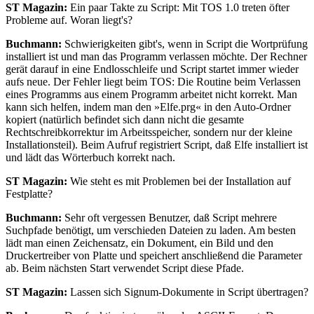
ST Magazin:
Ein paar Takte zu Script: Mit TOS 1.0 treten öfter
Probleme auf. Woran liegt's?
Buchmann:
Schwierigkeiten gibt's, wenn in Script die Wortprüfung
installiert ist und man das Programm verlassen möchte. Der Rechner
gerät darauf in eine Endlosschleife und Script startet immer wieder
aufs neue. Der Fehler liegt beim TOS: Die Routine beim Verlassen
eines Programms aus einem Programm arbeitet nicht korrekt. Man
kann sich helfen, indem man den »Elfe.prg« in den Auto-Ordner
kopiert (natürlich befindet sich dann nicht die gesamte
Rechtschreibkorrektur im Arbeitsspeicher, sondern nur der kleine
Installationsteil). Beim Aufruf registriert Script, daß Elfe installiert ist
und lädt das Wörterbuch korrekt nach.
ST Magazin:
Wie steht es mit Problemen bei der Installation auf
Festplatte?
Buchmann:
Sehr oft vergessen Benutzer, daß Script mehrere
Suchpfade benötigt, um verschieden Dateien zu laden. Am besten
lädt man einen Zeichensatz, ein Dokument, ein Bild und den
Druckertreiber von Platte und speichert anschließend die Parameter
ab. Beim nächsten Start verwendet Script diese Pfade.
ST Magazin:
Lassen sich Signum-Dokumente in Script übertragen?