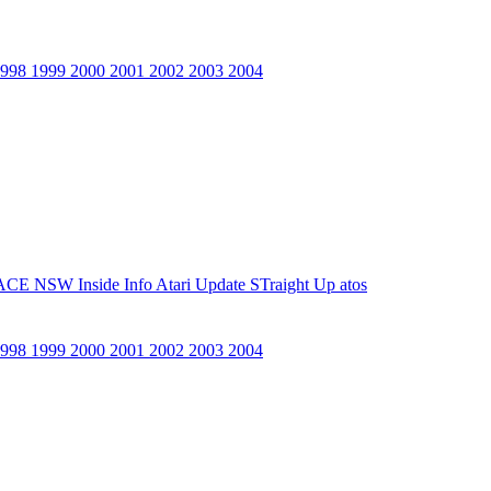
1998
1999
2000
2001
2002
2003
2004
ACE NSW Inside Info
Atari Update
STraight Up
atos
1998
1999
2000
2001
2002
2003
2004