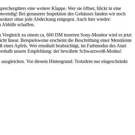
chergitters eine weitere Klappe. Wer sie öffnet, blickt in eine
twendig! Bei genauerer Inspektion des Gehäuses fanden wir noch
Besitzer ohne jede Abdeckung entgegen. Auch hier wieder:
 Abhilfe schaffen.
m Vergleich zu einem ca. 600 DM teureren Sony-Monitor wird es jetzt
icht linear. Beispielsweise erscheint die Beschriftung einer Menüleiste
ß eines Apfels. Wer ernsthaft beabsichtigt, im Farbmodus des Atari
t. Deshalb unsere Empfehlung: der bewährte Schwarzweiß-Modus!
fe ausgleichen. Vor diesem Hintergrund: Trotzdem nur eingeschränkt