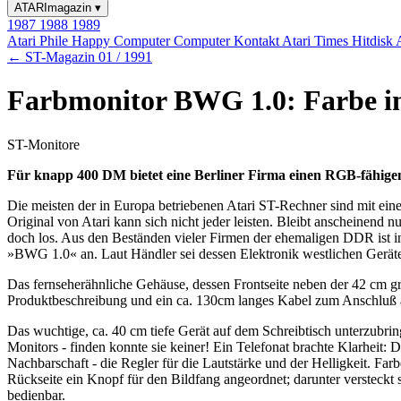
ATARImagazin
▾
1987
1988
1989
Atari Phile
Happy Computer
Computer Kontakt
Atari Times
Hitdisk
← ST-Magazin 01 / 1991
Farbmonitor BWG 1.0: Farbe i
ST-Monitore
Für knapp 400 DM bietet eine Berliner Firma einen RGB-fähigen F
Die meisten der in Europa betriebenen Atari ST-Rechner sind mit ein
Original von Atari kann sich nicht jeder leisten. Bleibt anscheinend
doch los. Aus den Beständen vieler Firmen der ehemaligen DDR ist inz
»BWG 1.0« an. Laut Händler sei dessen Elektronik westlichen Gerät
Das fernseherähnliche Gehäuse, dessen Frontseite neben der 42 cm gro
Produktbeschreibung und ein ca. 130cm langes Kabel zum Anschluß a
Das wuchtige, ca. 40 cm tiefe Gerät auf dem Schreibtisch unterzubri
Monitors - finden konnte sie keiner! Ein Telefonat brachte Klarheit: 
Nachbarschaft - die Regler für die Lautstärke und der Helligkeit. Far
Rückseite ein Knopf für den Bildfang angeordnet; darunter versteckt 
bedienbar.