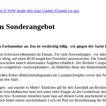
ACE NSW Inside Info
Atari Update
STraight Up
atos
m Sonderangebot
arbmonitor an. Das ist verdächtig billig - wir gingen der Sache 
em Schwarzweißmonitor im Einsatz. Für viele Anwendungen - vor allem 
 nur übrig, auf einen RGB-tauglichen Fernseher auszuweichen. Die Fami
wischen manch interessantes Angebot erhältlich. Der Berliner Computer
en weitgehend »nachempfunden«, als Bildröhre diene das Markenfabrik
ßen Röhre (Bildschirmdiagonale) ein Lautsprechergitter sowie den Netz
n den Atari.
ngen - uns machte es Mühe! Ähnliches gilt für den Anschluß am Rechner
Die Anschlußbuchse fand sich unter einer Klappe an der Gerätefront, be
ben bzw. Kontraste einstellen kann man auf diesem Gerät anscheinend ni
sich hinter einem unscheinbaren Loch ein Poti zur Beeinflussung der Bi