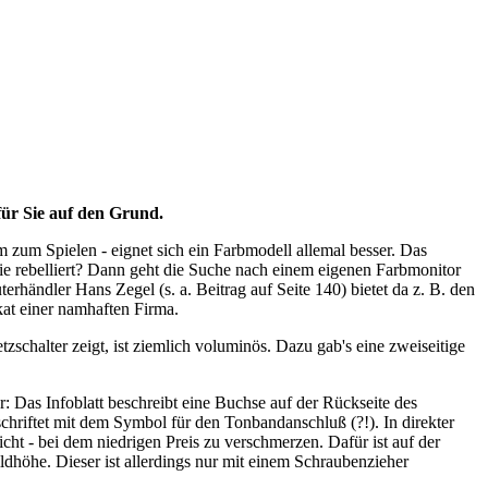
für Sie auf den Grund.
zum Spielen - eignet sich ein Farbmodell allemal besser. Das
lie rebelliert? Dann geht die Suche nach einem eigenen Farbmonitor
händler Hans Zegel (s. a. Beitrag auf Seite 140) bietet da z. B. den
at einer namhaften Firma.
schalter zeigt, ist ziemlich voluminös. Dazu gab's eine zweiseitige
: Das Infoblatt beschreibt eine Buchse auf der Rückseite des
schriftet mit dem Symbol für den Tonbandanschluß (?!). In direkter
cht - bei dem niedrigen Preis zu verschmerzen. Dafür ist auf der
ldhöhe. Dieser ist allerdings nur mit einem Schraubenzieher