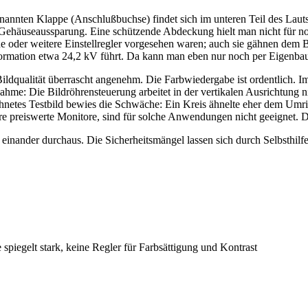
nnten Klappe (Anschlußbuchse) findet sich im unteren Teil des Lautspre
ehäuseaussparung. Eine schützende Abdeckung hielt man nicht für no
ne oder weitere Einstellregler vorgesehen waren; auch sie gähnen dem 
formation etwa 24,2 kV führt. Da kann man eben nur noch per Eigenbau
ildqualität überrascht angenehm. Die Farbwiedergabe ist ordentlich. I
snahme: Die Bildröhrensteuerung arbeitet in der vertikalen Ausrichtung n
ichnetes Testbild bewies die Schwäche: Ein Kreis ähnelte eher dem Umri
ndere preiswerte Monitore, sind für solche Anwendungen nicht geeigne
 einander durchaus. Die Sicherheitsmängel lassen sich durch Selbsthil
e spiegelt stark, keine Regler für Farbsättigung und Kontrast