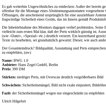
Es gab weiterhin Ungewöhnliches zu entdecken: Außer der bereits gena
offenbar für die Montage eines Abstimmungsautomaten vorgesehene G
Öffnungen, die anscheinend ursprünglich für eine ausziehbare Anten
fragwürdige Sicherheit eines Geräts, das im Innern gemäß Produktin
Die Inbetriebnahme des Monitors dagegen verlief problemlos. Seine B
vielleicht zum ersten Mal klar, daß der Preis wirklich günstig ist. Au
(wie »Datei«, »Spezial« etc.) deutlich verzerrt. Ein kurzerhand geze
Texte zu bearbeiten, sei grundsätzlich gewarnt: Dieser, wie auch a
Der Gesamteindruck? Bildqualität, Ausstattung und Preis entsprechen
zu empfehlen, (uw)
Name:
BWG 1.0
Anbieter:
Hans Zegel GmbH, Berlin
Preis:
399 DM
Stärken:
niedriger Preis, mit Overscan deutlich vergrößerbares Bild
Schwächen:
Sicherheitsmängel, Bild nicht exakt einjustiert, Bildröhr
Fazit:
der Sicherheitsmängel wegen nur eingeschränkt zu empfehlen
Ulrich Hilgefort