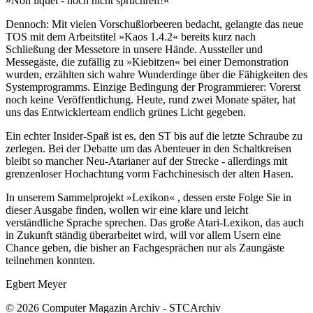
»Non liquet - noch nicht spruchreif!«
Dennoch: Mit vielen Vorschußlorbeeren bedacht, gelangte das neue
TOS mit dem Arbeitstitel »Kaos 1.4.2« bereits kurz nach
Schließung der Messetore in unsere Hände. Aussteller und
Messegäste, die zufällig zu »Kiebitzen« bei einer Demonstration
wurden, erzählten sich wahre Wunderdinge über die Fähigkeiten des
Systemprogramms. Einzige Bedingung der Programmierer: Vorerst
noch keine Veröffentlichung. Heute, rund zwei Monate später, hat
uns das Entwicklerteam endlich grünes Licht gegeben.
Ein echter Insider-Spaß ist es, den ST bis auf die letzte Schraube zu
zerlegen. Bei der Debatte um das Abenteuer in den Schaltkreisen
bleibt so mancher Neu-Atarianer auf der Strecke - allerdings mit
grenzenloser Hochachtung vorm Fachchinesisch der alten Hasen.
In unserem Sammelprojekt »Lexikon« , dessen erste Folge Sie in
dieser Ausgabe finden, wollen wir eine klare und leicht
verständliche Sprache sprechen. Das große Atari-Lexikon, das auch
in Zukunft ständig überarbeitet wird, will vor allem Usern eine
Chance geben, die bisher an Fachgesprächen nur als Zaungäste
teilnehmen konnten.
Egbert Meyer
© 2026 Computer Magazin Archiv - STCArchiv