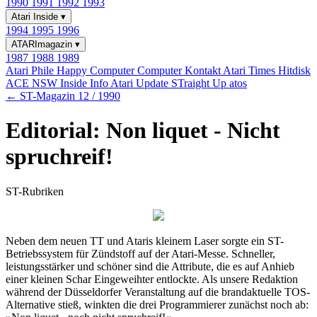
1990
1991
1992
1993
Atari Inside
▾
1994
1995
1996
ATARImagazin
▾
1987
1988
1989
Atari Phile
Happy Computer
Computer Kontakt
Atari Times
Hitdisk
ACE NSW Inside Info
Atari Update
STraight Up
atos
← ST-Magazin 12 / 1990
Editorial: Non liquet - Nicht
spruchreif!
ST-Rubriken
Neben dem neuen TT und Ataris kleinem Laser sorgte ein ST-
Betriebssystem für Zündstoff auf der Atari-Messe. Schneller,
leistungsstärker und schöner sind die Attribute, die es auf Anhieb
einer kleinen Schar Eingeweihter entlockte. Als unsere Redaktion
während der Düsseldorfer Veranstaltung auf die brandaktuelle TOS-
Alternative stieß, winkten die drei Programmierer zunächst noch ab: