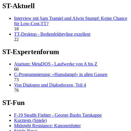
ST-Aktuell
Interview mit Sam Tramiel und Alwin Stumpf: Keine Chance
für Low-Cost-TT?
18
TT-Desktop - Bedienfeldstyling exzellent
22
ST-Expertenforum
Atarium: MetaDOS - Laufwerke von A bis Z
66
C-Programmierung: »Hansdampf« in allen Gassen
73
Von Dialogen und Dialogboxen, Teil 4
76
ST-Fun
F-19 Stealth Fighter - George Bushs Tarnkappe
Kurztests (Spiele)
Midnight Resistance: Kanonenfutter
Spiele-News