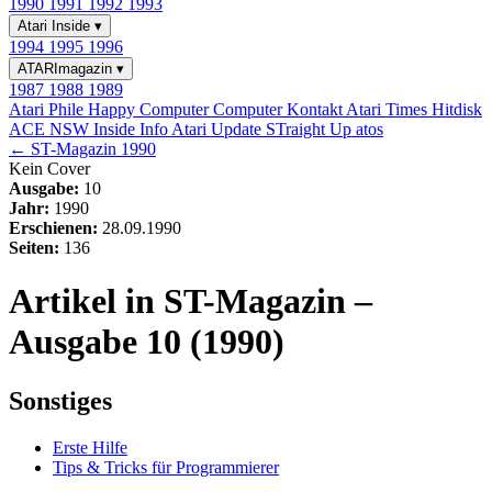
1990
1991
1992
1993
Atari Inside
▾
1994
1995
1996
ATARImagazin
▾
1987
1988
1989
Atari Phile
Happy Computer
Computer Kontakt
Atari Times
Hitdisk
ACE NSW Inside Info
Atari Update
STraight Up
atos
← ST-Magazin 1990
Kein Cover
Ausgabe:
10
Jahr:
1990
Erschienen:
28.09.1990
Seiten:
136
Artikel in ST-Magazin –
Ausgabe 10 (1990)
Sonstiges
Erste Hilfe
Tips & Tricks für Programmierer