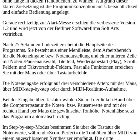
ohne lange in dicken Handbüchern zu wühlen. Aufgrund dieser
klaren Zielsetzung ist die Programmkonzeption auf Übersichtlichkeit
und einfache Bedienung angelegt.
Gerade rechtzeitig zur Atari-Messe erschien die verbesserte Version
1.2 und wird jetzt von der Berliner Softwarefirma Soft Arts
vertrieben.
Nach 25 Sekunden Ladezeit erscheint die Hauptseite des
Programms. Sie besteht aus einer Menüleiste, dem Arbeitsbereich
für die Noteneingabe bzw. Notendarstellung und einer unteren Zeile
mit Noten-/Pausenauswahl, Titelfeld, Wiedergabestart (Play), Scroll-
Feldern und Taktvorschub-Feldern. Fast alle Funktionen erreichen
Sie mit der Maus oder über Tastaturbefehle.
Die Noteneingabe erfolgt auf drei verschiedene Arten: mit der Maus,
über MIDI-step-by-step oder durch MIDI-Realtime-Aufnahme.
Bei der Eingabe über Tastatur wählen Sie mit der linken Hand über
die Computertastatur die Noten- bzw. Pausenwerte und mit der
rechten Hand per Maus die gewünschte Tonhöhe. Notenhälse setzt
das Programm automatisch richtig.
Im Step-by-step-Modus bestimmen Sie über die Tastatur die
Notenwerte, während »Score Perfect« die Tonhöhen über MIDI von
einem angeschlossenen Synthesizer empfängt. Die dritte