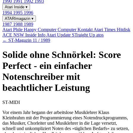
1990
1991
1992
1993
Atari Inside
▾
1994
1995
1996
ATARImagazin
▾
1987
1988
1989
Atari Phile
Happy Computer
Computer Kontakt
Atari Times
Hitdisk
ACE NSW Inside Info
Atari Update
STraight Up
atos
← ST-Magazin 11 / 1989
Solide ohne Schnörkel: Score
Perfect - ein einfacher
Notenschreiber mit
beachtlicher Leistung
ST-MIDI
Vor einem Jahr begann der arbeitslose Musiklehrer Klaus
Kleinbrahm mit der Programmierung eines Notendruckprogramms,
das Musiker, Chorleiter und Musiklehrer in die Lage versetzt,
schnell und unkompliziert Noten des »täglichen Bedarfs« zu setzen,