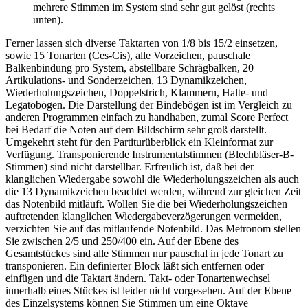
mehrere Stimmen im System sind sehr gut gelöst (rechts
unten).
Ferner lassen sich diverse Taktarten von 1/8 bis 15/2 einsetzen,
sowie 15 Tonarten (Ces-Cis), alle Vorzeichen, pauschale
Balkenbindung pro System, abstellbare Schrägbalken, 20
Artikulations- und Sonderzeichen, 13 Dynamikzeichen,
Wiederholungszeichen, Doppelstrich, Klammern, Halte- und
Legatobögen. Die Darstellung der Bindebögen ist im Vergleich zu
anderen Programmen einfach zu handhaben, zumal Score Perfect
bei Bedarf die Noten auf dem Bildschirm sehr groß darstellt.
Umgekehrt steht für den Partiturüberblick ein Kleinformat zur
Verfügung. Transponierende Instrumentalstimmen (Blechbläser-B-
Stimmen) sind nicht darstellbar. Erfreulich ist, daß bei der
klanglichen Wiedergabe sowohl die Wiederholungszeichen als auch
die 13 Dynamikzeichen beachtet werden, während zur gleichen Zeit
das Notenbild mitläuft. Wollen Sie die bei Wiederholungszeichen
auftretenden klanglichen Wiedergabeverzögerungen vermeiden,
verzichten Sie auf das mitlaufende Notenbild. Das Metronom stellen
Sie zwischen 2/5 und 250/400 ein. Auf der Ebene des
Gesamtstückes sind alle Stimmen nur pauschal in jede Tonart zu
transponieren. Ein definierter Block läßt sich entfernen oder
einfügen und die Taktart ändern. Takt- oder Tonartenwechsel
innerhalb eines Stückes ist leider nicht vorgesehen. Auf der Ebene
des Einzelsystems können Sie Stimmen um eine Oktave