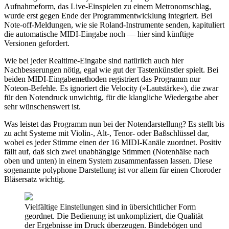
Aufnahmeform, das Live-Einspielen zu einem Metronomschlag,
wurde erst gegen Ende der Programmentwicklung integriert. Bei
Note-off-Meldungen, wie sie Roland-Instrumente senden, kapituliert
die automatische MIDI-Eingabe noch — hier sind künftige
Versionen gefordert.
Wie bei jeder Realtime-Eingabe sind natürlich auch hier
Nachbesserungen nötig, egal wie gut der Tastenkünstler spielt. Bei
beiden MIDI-Eingabemethoden registriert das Programm nur
Noteon-Befehle. Es ignoriert die Velocity (»Lautstärke«), die zwar
für den Notendruck unwichtig, für die klangliche Wiedergabe aber
sehr wünschenswert ist.
Was leistet das Programm nun bei der Notendarstellung? Es stellt bis
zu acht Systeme mit Violin-, Alt-, Tenor- oder Baßschlüssel dar,
wobei es jeder Stimme einen der 16 MIDI-Kanäle zuordnet. Positiv
fällt auf, daß sich zwei unabhängige Stimmen (Notenhälse nach
oben und unten) in einem System zusammenfassen lassen. Diese
sogenannte polyphone Darstellung ist vor allem für einen Choroder
Bläsersatz wichtig.
Vielfältige Einstellungen sind in übersichtlicher Form
geordnet. Die Bedienung ist unkompliziert, die Qualität
der Ergebnisse im Druck überzeugen. Bindebögen und