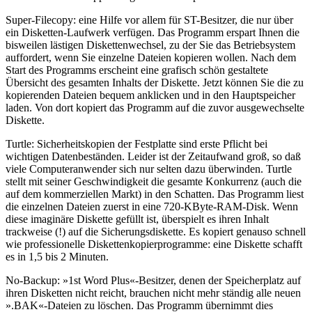
Super-Filecopy: eine Hilfe vor allem für ST-Besitzer, die nur über
ein Disketten-Laufwerk verfügen. Das Programm erspart Ihnen die
bisweilen lästigen Diskettenwechsel, zu der Sie das Betriebsystem
auffordert, wenn Sie einzelne Dateien kopieren wollen. Nach dem
Start des Programms erscheint eine grafisch schön gestaltete
Übersicht des gesamten Inhalts der Diskette. Jetzt können Sie die zu
kopierenden Dateien bequem anklicken und in den Hauptspeicher
laden. Von dort kopiert das Programm auf die zuvor ausgewechselte
Diskette.
Turtle: Sicherheitskopien der Festplatte sind erste Pflicht bei
wichtigen Datenbeständen. Leider ist der Zeitaufwand groß, so daß
viele Computeranwender sich nur selten dazu überwinden. Turtle
stellt mit seiner Geschwindigkeit die gesamte Konkurrenz (auch die
auf dem kommerziellen Markt) in den Schatten. Das Programm liest
die einzelnen Dateien zuerst in eine 720-KByte-RAM-Disk. Wenn
diese imaginäre Diskette gefüllt ist, überspielt es ihren Inhalt
trackweise (!) auf die Sicherungsdiskette. Es kopiert genauso schnell
wie professionelle Diskettenkopierprogramme: eine Diskette schafft
es in 1,5 bis 2 Minuten.
No-Backup: »1st Word Plus«-Besitzer, denen der Speicherplatz auf
ihren Disketten nicht reicht, brauchen nicht mehr ständig alle neuen
».BAK«-Dateien zu löschen. Das Programm übernimmt dies