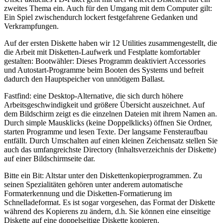
zweites Thema ein. Auch für den Umgang mit dem Computer gilt:
Ein Spiel zwischendurch lockert festgefahrene Gedanken und
Verkrampfungen.
Auf der ersten Diskette haben wir 12 Utilities zusammengestellt, die
die Arbeit mit Disketten-Laufwerk und Festplatte komfortabler
gestalten: Bootwähler: Dieses Programm deaktiviert Accessories
und Autostart-Programme beim Booten des Systems und befreit
dadurch den Hauptspeicher von unnötigem Ballast.
Fastfind: eine Desktop-Alternative, die sich durch höhere
Arbeitsgeschwindigkeit und größere Übersicht auszeichnet. Auf
dem Bildschirm zeigt es die einzelnen Dateien mit ihrem Namen an.
Durch simple Mausklicks (keine Doppelklicks) öffnen Sie Ordner,
starten Programme und lesen Texte. Der langsame Fensteraufbau
entfällt. Durch Umschalten auf einen kleinen Zeichensatz stellen Sie
auch das umfangreichste Directory (Inhaltsverzeichnis der Diskette)
auf einer Bildschirmseite dar.
Bitte ein Bit: Altstar unter den Diskettenkopierprogrammen. Zu
seinen Spezialitäten gehören unter anderem automatische
Formaterkennung und die Disketten-Formatierung im
Schnelladeformat. Es ist sogar vorgesehen, das Format der Diskette
während des Kopierens zu ändern, d.h. Sie können eine einseitige
Diskette auf eine doppelseitige Diskette kopieren.