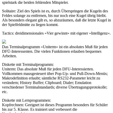
spielstark die beiden fehlenden Mitspieler.
Solitaire: Ziel des Spiels ist es, durch Überspringen die Kugeln des
Feldes solange zu entfernen, bis nur noch eine Kugel übrig bleibt.
Als besonders elegant gilt es, so abzuräumen, daß die letzte Kugel in
der Spielfeldmitte zu liegen kommt.
Tactics: dreidimensionales »Vier gewinnt« mit eigener »Intelligenz«.
Das Terminalprogramm »Uniterm« ist ein absolutes Muß für jeden
DFÜ-Interessenten. Die vielen Funktionen erlauben bequemes
Arbeiten.
Diskette mit Terminalprogramm:
Uniterm: Das absolute Muß für jeden DFU-Interessierten.
Vollkommen mausgesteuert über Pop-Up- und Pull-Down-Menüs;
Makrodefinition erlaubt; sämtliche RS232-Parameter leicht zu
verändern; History Buffer; Clipboard; Dialer; Emulation
verschiedener Terminalstandards; diverse Übertragungsprotokolle;
etc.
Diskette mit Lernprogrammen:
Kopfrechnen: Geeignet ist dieses Programm besonders für Schüler
bis zur 5. Klasse. Es trainiert und verbessert die