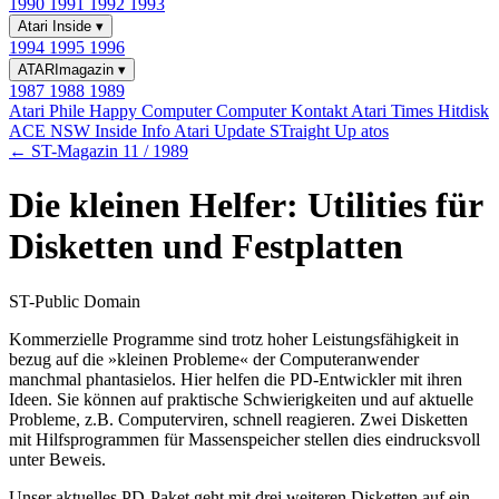
1990
1991
1992
1993
Atari Inside
▾
1994
1995
1996
ATARImagazin
▾
1987
1988
1989
Atari Phile
Happy Computer
Computer Kontakt
Atari Times
Hitdisk
ACE NSW Inside Info
Atari Update
STraight Up
atos
← ST-Magazin 11 / 1989
Die kleinen Helfer: Utilities für
Disketten und Festplatten
ST-Public Domain
Kommerzielle Programme sind trotz hoher Leistungsfähigkeit in
bezug auf die »kleinen Probleme« der Computeranwender
manchmal phantasielos. Hier helfen die PD-Entwickler mit ihren
Ideen. Sie können auf praktische Schwierigkeiten und auf aktuelle
Probleme, z.B. Computerviren, schnell reagieren. Zwei Disketten
mit Hilfsprogrammen für Massenspeicher stellen dies eindrucksvoll
unter Beweis.
Unser aktuelles PD-Paket geht mit drei weiteren Disketten auf ein