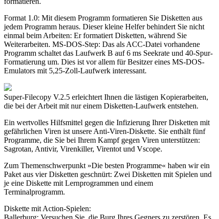
formatieren.
Format 1.0: Mit diesem Programm formatieren Sie Disketten aus
jedem Programm heraus. Dieser kleine Helfer behindert Sie nicht
einmal beim Arbeiten: Er formatiert Disketten, während Sie
Weiterarbeiten. MS-DOS-Step: Das als ACC-Datei vorhandene
Programm schaltet das Laufwerk B auf 6 ms Seekrate und 40-Spur-
Formatierung um. Dies ist vor allem für Besitzer eines MS-DOS-
Emulators mit 5,25-Zoll-Laufwerk interessant.
Super-Filecopy V.2.5 erleichtert Ihnen die lästigen Kopierarbeiten,
die bei der Arbeit mit nur einem Disketten-Laufwerk entstehen.
Ein wertvolles Hilfsmittel gegen die Infizierung Ihrer Disketten mit
gefährlichen Viren ist unsere Anti-Viren-Diskette. Sie enthält fünf
Programme, die Sie bei Ihrem Kampf gegen Viren unterstützen:
Sagrotan, Antivir, Virenkiller, Virentot und Vscope.
Zum Themenschwerpunkt »Die besten Programme« haben wir ein
Paket aus vier Disketten geschnürt: Zwei Disketten mit Spielen und
je eine Diskette mit Lernprogrammen und einem
Terminalprogramm.
Diskette mit Action-Spielen:
Ballerburg: Versuchen Sie, die Burg Ihres Gegners zu zerstören. Es