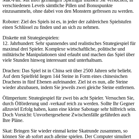
verschiedenen Levels sämtliche Pillen und Bonuspunkte
einzusammeln, ohne dabei von den Monstern gefressen zu werden.
Roboter: Ziel des Spiels ist es, in jeder der zahlreichen Spielstufen
einen Schlüssel zu finden und an sich zu nehmen.
Diskette mit Strategiespielen:
12. Jahrhundert: Sehr spannendes und realistisches Strategiespiel für
maximal drei Spieler. Komplexe wirtschaftliche, politische und
militärische Manipulationen sind erlaubt und machen das Spiel über
viele Stunden hinweg interessant und unterhaltsam.
Drachen: Das Spiel ist in China seit über 2500 Jahren sehr beliebt.
Auf dem Spielfeld liegen 144 Steine in Form eines chinesischen
Drachens in fünf Ebenen aufeinander. Ziel ist es nun, alle Steine
wieder abzubauen, indem Sie jeweils zwei gleiche Steine entfernen.
Ölimperium: Strategiespiel für zwei bis acht Spieler. Versuchen Sie,
durch Ölförderung und -verkauf reich zu werden. Sollte Ihr Gegner
allzuviel Erfolg haben, kann eine kleine Sabotage sehr hilfreich sein.
Doch Vorsicht: Unvorhergesehene Zwischenfälle gefährden auch
Ihre Pläne.
Skat: Bringen Sie wieder einmal keine Skatrunde zusammen, so
können Sie ab sofort auch alleine spielen. Der Computer simuliert