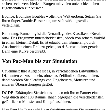
stehen sechs verschiedene Burgen mit vielen unterschiedlichen
Eigenschaften zur Auswahl.
Bounce: Bouncing Boubles wollen die Welt erobern. Setzen Sie
Ihren Super-Bouble-Blaster ein, um sich wirkungsvoll zu
verteidigen.
Bumerang: Bumerang ist die Neuauflage des Klassikers »Break-
out«. Das Programm unterscheidet sich jedoch von seinem Vorbild
in einem kleinen Detail: Es ist erlaubt, dem Bumerang durch
Anschneiden einen Drall zu geben, so daß er statt einer geraden
Bahn eine Kurve beschreibt.
Von Pac-Man bis zur Simulation
Caveminer: Ihre Aufgabe ist es, in verschiedenen Labyrinthen
Diamanten einzusammeln, ohne das Zeitlimit zu überschreiten;
dabei werden Sie allerdings von Ungeheuern, Monstern und
anderen Überraschungen gestört.
DGDB: Erkämpfen Sie sich zusammen mit Ihrem Partner einen
Weg durch über 100 Räume. Ihnen begegnen die verschiedensten
gefährlichen Monster und Kampfmaschinen.
Mac-Pan: Mit Ihrer gefräßigen Spielfigur müssen Sie versuchen, in