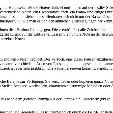
 der Hauptseite läßt die Notenschlüssel und -linien auf der »Edit«-Sei
verschiedene Noten, ein Crescendozeichen, ein Piano- und einige Phrasie
nschlüssel und siehe da, es offenbaren sich nicht nur der Basschlüssel
»durchgestylt«, wie man es von den amtlichen Drucklegungen her kennt
hnen die »Partbox II« entgegen. Diese enthält fast alle Zeichen, die nöt
itzartig zurück auf die Edit-Page. Lassen Sie nun die Note an der gewün
einzelner Noten.
endigen Pausen gebildet. Der Versuch, eine dieser Pausen anzufassen, e
aß es zwei verschiedene Arten von Pausen gibt: automatische und manue
pliziert, ist aber sehr praktisch: Die Pausen erzeugen keinen Datendsc
eiche Befehle zur Verfügung. Sie verschieben oder kopieren ganze Not
 Stellen Schlüsselwechsel ein, oktavieren einstimmige Melodien oder A
s nach dem gleichen Prinzip aus der Partbox ein. Außerdem gibt es G
gsmodi etc. geregelt? Dies ist hauptsächlich durch die GEM-Fenstertechn