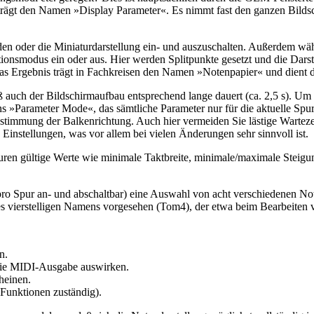
trägt den Namen »Display Parameter«. Es nimmt fast den ganzen Bildsch
en oder die Miniaturdarstellung ein- und auszuschalten. Außerdem wähl
tionsmodus ein oder aus. Hier werden Splitpunkte gesetzt und die Darste
s Ergebnis trägt in Fachkreisen den Namen »Notenpapier« und dient d
ß auch der Bildschirmaufbau entsprechend lange dauert (ca. 2,5 s). Um 
ns »Parameter Mode«, das sämtliche Parameter nur für die aktuelle Spur 
Bestimmung der Balkenrichtung. Auch hier vermeiden Sie lästige Wart
Einstellungen, was vor allem bei vielen Änderungen sehr sinnvoll ist.
e Spuren gültige Werte wie minimale Taktbreite, minimale/maximale Stei
 (pro Spur an- und abschaltbar) eine Auswahl von acht verschiedenen 
s vierstelligen Namens vorgesehen (Tom4), der etwa beim Bearbeiten v
n.
f die MIDI-Ausgabe auswirken.
heinen.
e Funktionen zuständig).