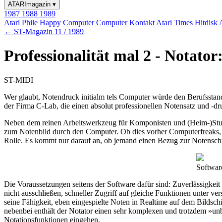
ATARImagazin
▾
1987
1988
1989
Atari Phile
Happy Computer
Computer Kontakt
Atari Times
Hitdisk
← ST-Magazin 11 / 1989
Professionalität mal 2 - Notat
ST-MIDI
Wer glaubt, Notendruck initialm tels Computer würde den Berufsstand
der Firma C-Lab, die einen absolut professionellen Notensatz und -dr
Neben dem reinen Arbeitswerkzeug für Komponisten und (Heim-)Studi
zum Notenbild durch den Computer. Ob dies vorher Computerfreaks, Mu
Rolle. Es kommt nur darauf an, ob jemand einen Bezug zur Notenschri
Software
Die Voraussetzungen seitens der Software dafür sind: Zuverlässigkei
nicht ausschließen, schneller Zugriff auf gleiche Funktionen unter 
seine Fähigkeit, eben eingespielte Noten in Realtime auf dem Bildsch
nebenbei enthält der Notator einen sehr komplexen und trotzdem »un
Notationsfunktionen eingehen.