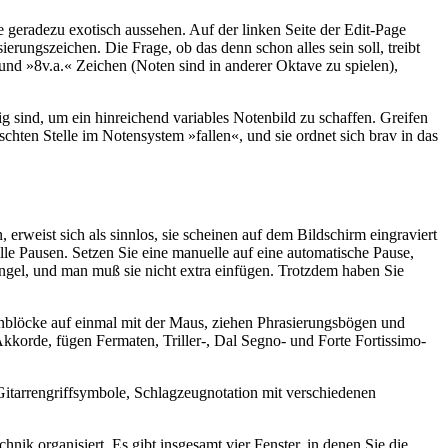
te geradezu exotisch aussehen. Auf der linken Seite der Edit-Page
rungszeichen. Die Frage, ob das denn schon alles sein soll, treibt
 und »8v.a.« Zeichen (Noten sind in anderer Oktave zu spielen),
.
ig sind, um ein hinreichend variables Notenbild zu schaffen. Greifen
schten Stelle im Notensystem »fallen«, und sie ordnet sich brav in das
rweist sich als sinnlos, sie scheinen auf dem Bildschirm eingraviert
lle Pausen. Setzen Sie eine manuelle auf eine automatische Pause,
hungel, und man muß sie nicht extra einfügen. Trotzdem haben Sie
enblöcke auf einmal mit der Maus, ziehen Phrasierungsbögen und
kkorde, fügen Fermaten, Triller-, Dal Segno- und Forte Fortissimo-
itarrengriffsymbole, Schlagzeugnotation mit verschiedenen
ik organisiert. Es gibt insgesamt vier Fenster, in denen Sie die