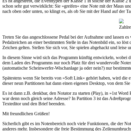
Es ist angestrebt, die Eventtypen der Klasse 1 in solche der Klasse 
schon sehr gut verwirklicht: Sie »greifen« eine Note mit der Maus u
nach oben oder unten, so klingt es, als ob Sie mit der Hand auf der Ta
Zahlre
Treten Sie das angeschlossene Pedal bei der Aufnahme und lassen es 
Pedalzeichen an einer bestimmten Stelle in das Notenbild ein, so löst
Zeichen gelten. Stellen Sie sich vor, Sie spielen abgehackt und leis
In diesem Sinne wird sich das Programm künftig entwickeln, wobei de
dem Laden des Programms nur noch Platz für drei wundervolle Noten
(automatische Scheinwerfer-Wischanlage ja oder nein?) nur bestimmt
Spätestens wenn Sie bereits von »Soft Link« gehört haben, wird die e
dieser neun Partitionen hat dann einen eigenen Desktop, von dem Sie
Es ist dann z.B. denkbar, den Notator zu starten (Play), in »1st Wor
war denn noch gleich seine Adresse? In Partition 3 ist das Adreßpro
Texteditor und den Brief beenden.
Mit freundlichen Grüßen!
Sicherlich gibt es im Notenbereich noch viele Funktionen, die der No
anderes mehr. Insbesondere die freie Bestimmung des Zeilenumbruchs