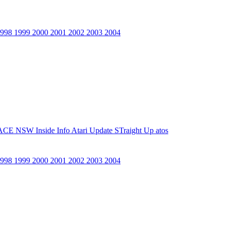
1998
1999
2000
2001
2002
2003
2004
ACE NSW Inside Info
Atari Update
STraight Up
atos
1998
1999
2000
2001
2002
2003
2004