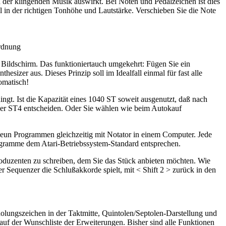
in der klingenden Musik auswirkt. Bei Noten und Pedalzeichen ist dies
l in der richtigen Tonhöhe und Lautstärke. Verschieben Sie die Note
Ordnung
 Bildschirm. Das funktioniertauch umgekehrt: Fügen Sie ein
sizer aus. Dieses Prinzip soll im Idealfall einmal für fast alle
omatisch!
gt. Ist die Kapazität eines 1040 ST soweit ausgenutzt, daß nach
der ST4 entscheiden. Oder Sie wählen wie beim Autokauf
u neun Programmen gleichzeitig mit Notator in einem Computer. Jede
rogramme dem Atari-Betriebssystem-Standard entsprechen.
Produzenten zu schreiben, dem Sie das Stück anbieten möchten. Wie
r Sequenzer die Schlußakkorde spielt, mit < Shift 2 > zurück in den
rholungszeichen in der Taktmitte, Quintolen/Septolen-Darstellung und
f der Wunschliste der Erweiterungen. Bisher sind alle Funktionen