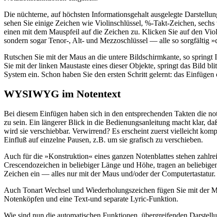
Die nüchterne, auf höchsten Informationsgehalt ausgelegte Darstellung
sehen Sie einige Zeichen wie Violinschlüssel, %-Takt-Zeichen, sechs 
einen mit dem Mauspfeil auf die Zeichen zu. Klicken Sie auf den Violi
sondern sogar Tenor-, Alt- und Mezzoschlüssel — alle so sorgfältig 
Rutschen Sie mit der Maus an die untere Bildschirmkante, so springt I
Sie mit der linken Maustaste eines dieser Objekte, springt das Bild bl
System ein. Schon haben Sie den ersten Schritt gelernt: das Einfügen 
WYSIWYG im Notentext
Bei diesem Einfügen haben sich in den entsprechenden Takten die notw
zu sein. Ein längerer Blick in die Bedienungsanleitung macht klar, d
wird sie verschiebbar. Verwirrend? Es erscheint zuerst vielleicht kom
Einfluß auf einzelne Pausen, z.B. um sie grafisch zu verschieben.
Auch für die »Konstruktion« eines ganzen Notenblattes stehen zahlr
Crescendozeichen in beliebiger Länge und Höhe, tragen an beliebigen
Zeichen ein — alles nur mit der Maus und/oder der Computertastatur.
Auch Tonart Wechsel und Wiederholungszeichen fügen Sie mit der Mau
Notenköpfen und eine Text-und separate Lyric-Funktion.
Wie sind nun die automatischen Funktionen, übergreifenden Darstellun