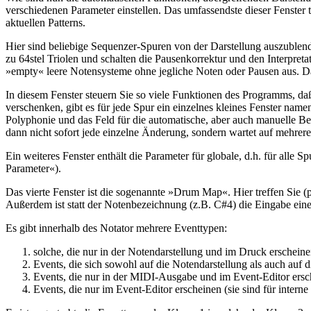
verschiedenen Parameter einstellen. Das umfassendste dieser Fenster 
aktuellen Patterns.
Hier sind beliebige Sequenzer-Spuren von der Darstellung auszublend
zu 64stel Triolen und schalten die Pausenkorrektur und den Interpreta
»empty« leere Notensysteme ohne jegliche Noten oder Pausen aus. Da
In diesem Fenster steuern Sie so viele Funktionen des Programms, da
verschenken, gibt es für jede Spur ein einzelnes kleines Fenster name
Polyphonie und das Feld für die automatische, aber auch manuelle 
dann nicht sofort jede einzelne Änderung, sondern wartet auf mehrere 
Ein weiteres Fenster enthält die Parameter für globale, d.h. für all
Parameter«).
Das vierte Fenster ist die sogenannte »Drum Map«. Hier treffen Sie
Außerdem ist statt der Notenbezeichnung (z.B. C#4) die Eingabe eine
Es gibt innerhalb des Notator mehrere Eventtypen:
solche, die nur in der Notendarstellung und im Druck erscheine
Events, die sich sowohl auf die Notendarstellung als auch au
Events, die nur in der MIDI-Ausgabe und im Event-Editor ersc
Events, die nur im Event-Editor erscheinen (sie sind für intern