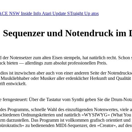
ACE NSW Inside Info
Atari Update
STraight Up
atos
or: Sequenzer und Notendruck im
 der Notensetzer zum alten Eisen stempeln, hat natürlich recht. Schon
uck bieten — allerdings zum absolut professionellen Preis.
os ist inzwischen aber auch von einer anderen Seite der Notendruck
sikliebhaber oder Musiker aller erdenklicher Herkunft und Qualität w
ft entwickelt.
 ferngesteuert: Über die Tastatur vom Synthi geben Sie die Drum-Nota
t des Programms, schnelle Wahl des einzufügenden Notenwertes, viele a
verschiedenen Ordnungskriterien und natürlich »WYSIWYG« (What You Se
irm darzustellen. Das Programm ist vollkommen grafisch orientiert und
bürokratisch« zu bedienenden MIDI-Sequenzer, den »Creator«, auf dess