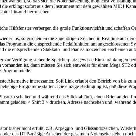
2 umzuwandeln, so daß sich die Notendarstellung möglichst vollständig 
nd die erklingt sofort aus dem Instrument mit dem gewählten MIDI-Kana
statur hin-und herrutschen.
iche Hilfsfenster verbergen die große Funktionsvielfalt und schaffen 
wieder los, so erscheinen die zugehörigen Zeichen in Realtime auf dem
 das Programm die entsprechende Pedalfunktion am angeschlossenen Synthe
e und die entsprechenden Stakkato- und Pianissimozeichen erscheinen aut
r zur Verfügung stehende Speicherplatz gewisse Einschränkungen bedin
 vorhanden ist, dann müssen Sie sich entweder für einen Mega ST2 o
e Programmteile.
rste Alternative interessanter. Soft Link erlaubt den Betrieb von bis z
 beliebige Programme starten. Die einzige Bedingung ist, daß diese P
d Plus« zu schalten und während das Stück abläuft, einen Brief an den 
gramm geladen; < Shift 3 > drücken, Adresse nachsehen und, während de
tator bisher nicht erfüllt, z.B. Arpeggio- und Glissandozeichen, Wiede
 oder das DTP-mäßige Ansehen der gesamten Notenseite stehen noch au