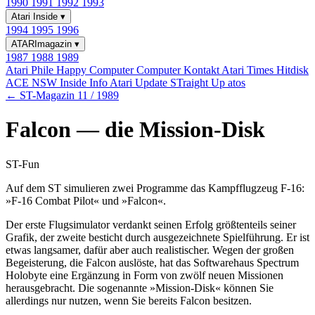
1990
1991
1992
1993
Atari Inside
▾
1994
1995
1996
ATARImagazin
▾
1987
1988
1989
Atari Phile
Happy Computer
Computer Kontakt
Atari Times
Hitdisk
ACE NSW Inside Info
Atari Update
STraight Up
atos
← ST-Magazin 11 / 1989
Falcon — die Mission-Disk
ST-Fun
Auf dem ST simulieren zwei Programme das Kampfflugzeug F-16:
»F-16 Combat Pilot« und »Falcon«.
Der erste Flugsimulator verdankt seinen Erfolg größtenteils seiner
Grafik, der zweite besticht durch ausgezeichnete Spielführung. Er ist
etwas langsamer, dafür aber auch realistischer. Wegen der großen
Begeisterung, die Falcon auslöste, hat das Softwarehaus Spectrum
Holobyte eine Ergänzung in Form von zwölf neuen Missionen
herausgebracht. Die sogenannte »Mission-Disk« können Sie
allerdings nur nutzen, wenn Sie bereits Falcon besitzen.