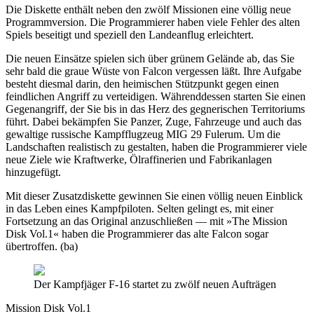
Die Diskette enthält neben den zwölf Missionen eine völlig neue
Programmversion. Die Programmierer haben viele Fehler des alten
Spiels beseitigt und speziell den Landeanflug erleichtert.
Die neuen Einsätze spielen sich über grünem Gelände ab, das Sie
sehr bald die graue Wüste von Falcon vergessen läßt. Ihre Aufgabe
besteht diesmal darin, den heimischen Stützpunkt gegen einen
feindlichen Angriff zu verteidigen. Währenddessen starten Sie einen
Gegenangriff, der Sie bis in das Herz des gegnerischen Territoriums
führt. Dabei bekämpfen Sie Panzer, Zuge, Fahrzeuge und auch das
gewaltige russische Kampfflugzeug MIG 29 Fulerum. Um die
Landschaften realistisch zu gestalten, haben die Programmierer viele
neue Ziele wie Kraftwerke, Ölraffinerien und Fabrikanlagen
hinzugefügt.
Mit dieser Zusatzdiskette gewinnen Sie einen völlig neuen Einblick
in das Leben eines Kampfpiloten. Selten gelingt es, mit einer
Fortsetzung an das Original anzuschließen — mit »The Mission
Disk Vol.1« haben die Programmierer das alte Falcon sogar
übertroffen. (ba)
Der Kampfjäger F-16 startet zu zwölf neuen Aufträgen
Mission Disk Vol.1