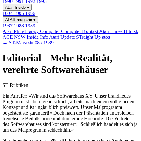
1990
1991
1992
1993
Atari Inside
▾
1994
1995
1996
ATARImagazin
▾
1987
1988
1989
Atari Phile
Happy Computer
Computer Kontakt
Atari Times
Hitdisk
ACE NSW Inside Info
Atari Update
STraight Up
atos
← ST-Magazin 08 / 1989
Editorial - Mehr Realität,
verehrte Softwarehäuser
ST-Rubriken
Ein Anrufer: »Wir sind das Softwarehaus XY. Unser brandneues
Programm ist überragend schnell, arbeitet nach einem völlig neuen
Konzept und ist unglaublich preiswert. Unser Malprogramm
begeistert sie garantiert!« Doch nach der Präsentation unterbleiben
frenetische Beifallstürme und donnernde Hochrufe. Die Vertreter
des Softwarehauses sind konsterniert: »Schließlich handelt es sich ja
um das Malprogramm schlechthin.«
Nur, brauchen wir das 189ste Malprogramm wirklich? Auch wenn