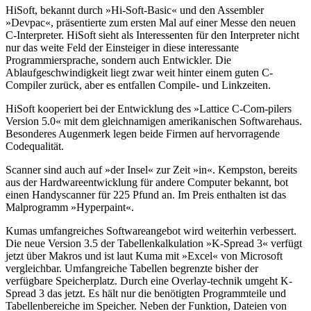
HiSoft, bekannt durch »Hi-Soft-Basic« und den Assembler
»Devpac«, präsentierte zum ersten Mal auf einer Messe den neuen
C-Interpreter. HiSoft sieht als Interessenten für den Interpreter nicht
nur das weite Feld der Einsteiger in diese interessante
Programmiersprache, sondern auch Entwickler. Die
Ablaufgeschwindigkeit liegt zwar weit hinter einem guten C-
Compiler zurück, aber es entfallen Compile- und Linkzeiten.
HiSoft kooperiert bei der Entwicklung des »Lattice C-Com-pilers
Version 5.0« mit dem gleichnamigen amerikanischen Softwarehaus.
Besonderes Augenmerk legen beide Firmen auf hervorragende
Codequalität.
Scanner sind auch auf »der Insel« zur Zeit »in«. Kempston, bereits
aus der Hardwareentwicklung für andere Computer bekannt, bot
einen Handyscanner für 225 Pfund an. Im Preis enthalten ist das
Malprogramm »Hyperpaint«.
Kumas umfangreiches Softwareangebot wird weiterhin verbessert.
Die neue Version 3.5 der Tabellenkalkulation »K-Spread 3« verfügt
jetzt über Makros und ist laut Kuma mit »Excel« von Microsoft
vergleichbar. Umfangreiche Tabellen begrenzte bisher der
verfügbare Speicherplatz. Durch eine Overlay-technik umgeht K-
Spread 3 das jetzt. Es hält nur die benötigten Programmteile und
Tabellenbereiche im Speicher. Neben der Funktion, Dateien von