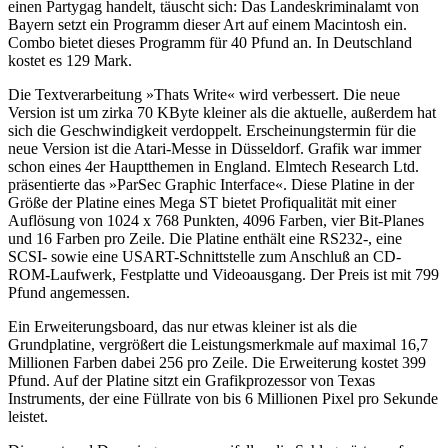
einen Partygag handelt, täuscht sich: Das Landeskriminalamt von
Bayern setzt ein Programm dieser Art auf einem Macintosh ein.
Combo bietet dieses Programm für 40 Pfund an. In Deutschland
kostet es 129 Mark.
Die Textverarbeitung »Thats Write« wird verbessert. Die neue
Version ist um zirka 70 KByte kleiner als die aktuelle, außerdem hat
sich die Geschwindigkeit verdoppelt. Erscheinungstermin für die
neue Version ist die Atari-Messe in Düsseldorf. Grafik war immer
schon eines 4er Hauptthemen in England. Elmtech Research Ltd.
präsentierte das »ParSec Graphic Interface«. Diese Platine in der
Größe der Platine eines Mega ST bietet Profiqualität mit einer
Auflösung von 1024 x 768 Punkten, 4096 Farben, vier Bit-Planes
und 16 Farben pro Zeile. Die Platine enthält eine RS232-, eine
SCSI- sowie eine USART-Schnittstelle zum Anschluß an CD-
ROM-Laufwerk, Festplatte und Videoausgang. Der Preis ist mit 799
Pfund angemessen.
Ein Erweiterungsboard, das nur etwas kleiner ist als die
Grundplatine, vergrößert die Leistungsmerkmale auf maximal 16,7
Millionen Farben dabei 256 pro Zeile. Die Erweiterung kostet 399
Pfund. Auf der Platine sitzt ein Grafikprozessor von Texas
Instruments, der eine Füllrate von bis 6 Millionen Pixel pro Sekunde
leistet.