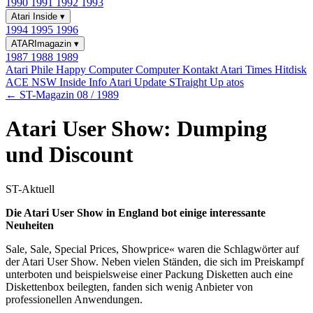
1990
1991
1992
1993
Atari Inside
▾
1994
1995
1996
ATARImagazin
▾
1987
1988
1989
Atari Phile
Happy Computer
Computer Kontakt
Atari Times
Hitdisk
ACE NSW Inside Info
Atari Update
STraight Up
atos
← ST-Magazin 08 / 1989
Atari User Show: Dumping
und Discount
ST-Aktuell
Die Atari User Show in England bot einige interessante
Neuheiten
Sale, Sale, Special Prices, Showprice« waren die Schlagwörter auf
der Atari User Show. Neben vielen Ständen, die sich im Preiskampf
unterboten und beispielsweise einer Packung Disketten auch eine
Diskettenbox beilegten, fanden sich wenig Anbieter von
professionellen Anwendungen.