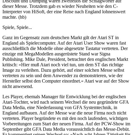
Discount und Dumping waren zweifellos die Schlagwörter auf
dieser Messe. Trotzdem gab es wieder Neuheiten wie den C-
Interpreter von HiSoft, der eine Reise nach England lohnenswert
machte. (hb)
Spiele, Spiele...
Ganz im Gegensatz zum deutschen Markt gilt der Atari ST in
England als Spielecomputer. Auf der Atari User Show waren fast
ausschließlich die Modelle ohne abgesetzte Tastatur vertreten. Der
einzige mit MegaModellen ausgerüstete Stand war Signa
Publishing. Mike Dale, President, betrachtet den englischen Markt
kritisch: »Hier muß Atari noch viel tun, um dem ST das richtige
Image zu verleihen. Dazu gehört, auf einer solchen Messe selbst
vertreten zu sein und dem Anwender zu demonstrieren, wie der
Hersteller selbst den Computer einordnet.« Atari war auf der Show
nicht anwesend.
Les Player, ehemals Manager für Entwicklung bei der englischen
Atari-Tochter, wird nach seinem Wechsel die neu gegründete GFA
Data Media, eine Niederlassung von GFA Systemtechnik, in
England aufbauen. Auf der Messe war die neue Firma noch nicht
vertreten. Player begründete es mit den noch laufenden, wichtigen
Vorbereitungen zum Start der neuen Firma. Auf der PCW-Show im
September gibt GFA Data Media voraussichtlich das Messe-Debüt.
Er kommentiert seinen Wechsel so: »Nach acht Jahren Tätigkeit für