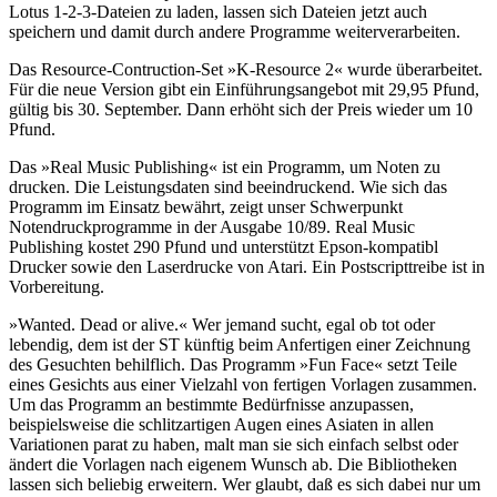
Lotus 1-2-3-Dateien zu laden, lassen sich Dateien jetzt auch
speichern und damit durch andere Programme weiterverarbeiten.
Das Resource-Contruction-Set »K-Resource 2« wurde überarbeitet.
Für die neue Version gibt ein Einführungsangebot mit 29,95 Pfund,
gültig bis 30. September. Dann erhöht sich der Preis wieder um 10
Pfund.
Das »Real Music Publishing« ist ein Programm, um Noten zu
drucken. Die Leistungsdaten sind beeindruckend. Wie sich das
Programm im Einsatz bewährt, zeigt unser Schwerpunkt
Notendruckprogramme in der Ausgabe 10/89. Real Music
Publishing kostet 290 Pfund und unterstützt Epson-kompatibl
Drucker sowie den Laserdrucke von Atari. Ein Postscripttreibe ist in
Vorbereitung.
»Wanted. Dead or alive.« Wer jemand sucht, egal ob tot oder
lebendig, dem ist der ST künftig beim Anfertigen einer Zeichnung
des Gesuchten behilflich. Das Programm »Fun Face« setzt Teile
eines Gesichts aus einer Vielzahl von fertigen Vorlagen zusammen.
Um das Programm an bestimmte Bedürfnisse anzupassen,
beispielsweise die schlitzartigen Augen eines Asiaten in allen
Variationen parat zu haben, malt man sie sich einfach selbst oder
ändert die Vorlagen nach eigenem Wunsch ab. Die Bibliotheken
lassen sich beliebig erweitern. Wer glaubt, daß es sich dabei nur um