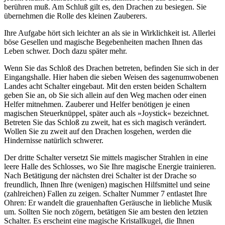
berühren muß. Am Schluß gilt es, den Drachen zu besiegen. Sie
übernehmen die Rolle des kleinen Zauberers.
Ihre Aufgabe hört sich leichter an als sie in Wirklichkeit ist. Allerlei
böse Gesellen und magische Begebenheiten machen Ihnen das
Leben schwer. Doch dazu später mehr.
Wenn Sie das Schloß des Drachen betreten, befinden Sie sich in der
Eingangshalle. Hier haben die sieben Weisen des sagenumwobenen
Landes acht Schalter eingebaut. Mit den ersten beiden Schaltern
geben Sie an, ob Sie sich allein auf den Weg machen oder einen
Helfer mitnehmen. Zauberer und Helfer benötigen je einen
magischen Steuerknüppel, später auch als »Joystick« bezeichnet.
Betreten Sie das Schloß zu zweit, hat es sich magisch verändert.
Wollen Sie zu zweit auf den Drachen losgehen, werden die
Hindernisse natürlich schwerer.
Der dritte Schalter versetzt Sie mittels magischer Strahlen in eine
leere Halle des Schlosses, wo Sie Ihre magische Energie trainieren.
Nach Betätigung der nächsten drei Schalter ist der Drache so
freundlich, Ihnen Ihre (wenigen) magischen Hilfsmittel und seine
(zahlreichen) Fallen zu zeigen. Schalter Nummer 7 entlastet Ihre
Ohren: Er wandelt die grauenhaften Geräusche in liebliche Musik
um. Sollten Sie noch zögern, betätigen Sie am besten den letzten
Schalter. Es erscheint eine magische Kristallkugel, die Ihnen