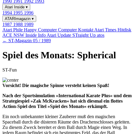
1990
1991
1992
1993
Atari Inside
▾
1994
1995
1996
ATARImagazin
▾
1987
1988
1989
Atari Phile
Happy Computer
Computer Kontakt
Atari Times
Hitdisk
ACE NSW Inside Info
Atari Update
STraight Up
atos
← ST-Magazin 05 / 1989
Spiel des Monats: Spherical
ST-Fun
Vorsicht! Die magische Spinne versteht keinen Spaß!
Nach der Sportsimulation »International Karate Plus« und dem
Strategiespiel »Zak McKracken« hat sich diesmal ein flottes
Action-Spiel den Titel »Spiel des Monats« erkämpft.
Ein noch unbekannter kleiner Zauberer muß den magischen
Spaceball durch die düsteren Räume des Drachenschlosses geleiten.
Zu diesem Zweck bereitet er dem Ball durch Magie einen Weg. In
jedem Raum befindet sich ein bestimmtes Feld, das der Ball