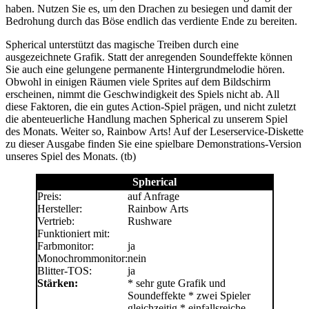
haben. Nutzen Sie es, um den Drachen zu besiegen und damit der
Bedrohung durch das Böse endlich das verdiente Ende zu bereiten.
Spherical unterstützt das magische Treiben durch eine
ausgezeichnete Grafik. Statt der anregenden Soundeffekte können
Sie auch eine gelungene permanente Hintergrundmelodie hören.
Obwohl in einigen Räumen viele Sprites auf dem Bildschirm
erscheinen, nimmt die Geschwindigkeit des Spiels nicht ab. All
diese Faktoren, die ein gutes Action-Spiel prägen, und nicht zuletzt
die abenteuerliche Handlung machen Spherical zu unserem Spiel
des Monats. Weiter so, Rainbow Arts! Auf der Leserservice-Diskette
zu dieser Ausgabe finden Sie eine spielbare Demonstrations-Version
unseres Spiel des Monats. (tb)
Spherical
Preis:
auf Anfrage
Hersteller:
Rainbow Arts
Vertrieb:
Rushware
Funktioniert mit:
Farbmonitor:
ja
Monochrommonitor:
nein
Blitter-TOS:
ja
Stärken:
* sehr gute Grafik und
Soundeffekte * zwei Spieler
gleichzeitig * einfallsreiche