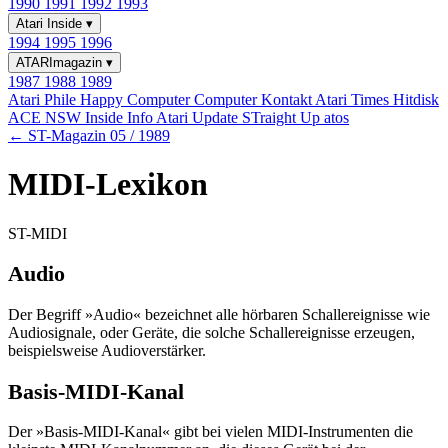
1990
1991
1992
1993
Atari Inside
▾
1994
1995
1996
ATARImagazin
▾
1987
1988
1989
Atari Phile
Happy Computer
Computer Kontakt
Atari Times
Hitdisk
ACE NSW Inside Info
Atari Update
STraight Up
atos
← ST-Magazin 05 / 1989
MIDI-Lexikon
ST-MIDI
Audio
Der Begriff »Audio« bezeichnet alle hörbaren Schallereignisse wie
Audiosignale, oder Geräte, die solche Schallereignisse erzeugen,
beispielsweise Audioverstärker.
Basis-MIDI-Kanal
Der »Basis-MIDI-Kanal« gibt bei vielen MIDI-Instrumenten die