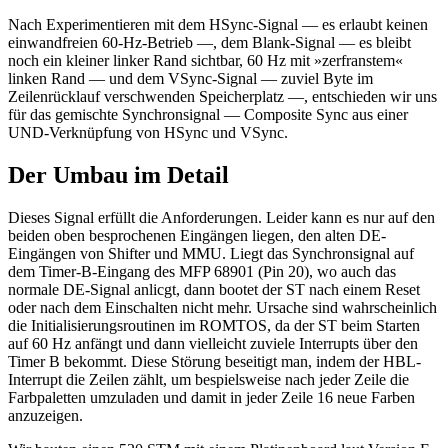
Nach Experimentieren mit dem HSync-Signal — es erlaubt keinen
einwandfreien 60-Hz-Betrieb —, dem Blank-Signal — es bleibt
noch ein kleiner linker Rand sichtbar, 60 Hz mit »zerfranstem«
linken Rand — und dem VSync-Signal — zuviel Byte im
Zeilenrücklauf verschwenden Speicherplatz —, entschieden wir uns
für das gemischte Synchronsignal — Composite Sync aus einer
UND-Verknüpfung von HSync und VSync.
Der Umbau im Detail
Dieses Signal erfüllt die Anforderungen. Leider kann es nur auf den
beiden oben besprochenen Eingängen liegen, den alten DE-
Eingängen von Shifter und MMU. Liegt das Synchronsignal auf
dem Timer-B-Eingang des MFP 68901 (Pin 20), wo auch das
normale DE-Signal anlicgt, dann bootet der ST nach einem Reset
oder nach dem Einschalten nicht mehr. Ursache sind wahrscheinlich
die Initialisierungsroutinen im ROMTOS, da der ST beim Starten
auf 60 Hz anfängt und dann vielleicht zuviele Interrupts über den
Timer B bekommt. Diese Störung beseitigt man, indem der HBL-
Interrupt die Zeilen zählt, um bespielsweise nach jeder Zeile die
Farbpaletten umzuladen und damit in jeder Zeile 16 neue Farben
anzuzeigen.