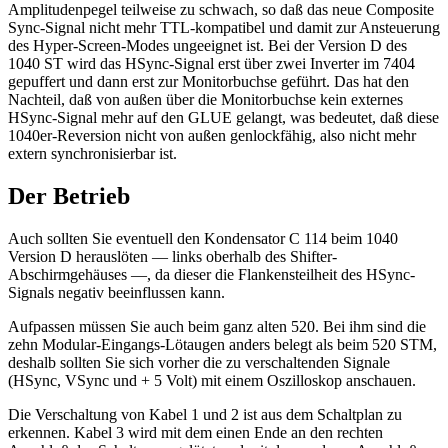
Amplitudenpegel teilweise zu schwach, so daß das neue Composite
Sync-Signal nicht mehr TTL-kompatibel und damit zur Ansteuerung
des Hyper-Screen-Modes ungeeignet ist. Bei der Version D des
1040 ST wird das HSync-Signal erst über zwei Inverter im 7404
gepuffert und dann erst zur Monitorbuchse geführt. Das hat den
Nachteil, daß von außen über die Monitorbuchse kein externes
HSync-Signal mehr auf den GLUE gelangt, was bedeutet, daß diese
1040er-Reversion nicht von außen genlockfähig, also nicht mehr
extern synchronisierbar ist.
Der Betrieb
Auch sollten Sie eventuell den Kondensator C 114 beim 1040
Version D herauslöten — links oberhalb des Shifter-
Abschirmgehäuses —, da dieser die Flankensteilheit des HSync-
Signals negativ beeinflussen kann.
Aufpassen müssen Sie auch beim ganz alten 520. Bei ihm sind die
zehn Modular-Eingangs-Lötaugen anders belegt als beim 520 STM,
deshalb sollten Sie sich vorher die zu verschaltenden Signale
(HSync, VSync und + 5 Volt) mit einem Oszilloskop anschauen.
Die Verschaltung von Kabel 1 und 2 ist aus dem Schaltplan zu
erkennen. Kabel 3 wird mit dem einen Ende an den rechten