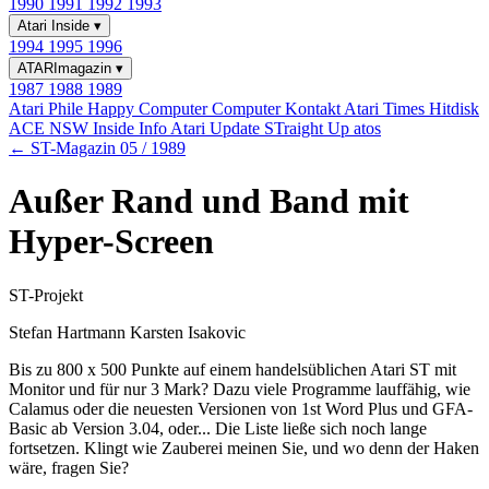
1990
1991
1992
1993
Atari Inside
▾
1994
1995
1996
ATARImagazin
▾
1987
1988
1989
Atari Phile
Happy Computer
Computer Kontakt
Atari Times
Hitdisk
ACE NSW Inside Info
Atari Update
STraight Up
atos
← ST-Magazin 05 / 1989
Außer Rand und Band mit
Hyper-Screen
ST-Projekt
Stefan Hartmann Karsten Isakovic
Bis zu 800 x 500 Punkte auf einem handelsüblichen Atari ST mit
Monitor und für nur 3 Mark? Dazu viele Programme lauffähig, wie
Calamus oder die neuesten Versionen von 1st Word Plus und GFA-
Basic ab Version 3.04, oder... Die Liste ließe sich noch lange
fortsetzen. Klingt wie Zauberei meinen Sie, und wo denn der Haken
wäre, fragen Sie?