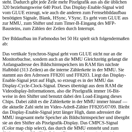
steht. Dadurch gibt jede Zeile mehr Pixelgrafik aus als die üblichen
320 beziehungsweise 640 Pixel. Das Display-Enable-Signal wird
vom GLUE erzeugt, wie auch die anderen zum Fernsehbildaufbau
benötigten Signale, Blank, HSync, VSync. Es geht vom GLUE aus
zur MMU, zum Shifter und zum Timer-B-Eingang des MFP-
Bausteins, zum Zählen der Zeilen durch Interrupt.
Der Bildaufbau im Farbmodus bei 50 Hz spielt sich folgendermaßen
ab:
Das vertikale Synchron-Signal geht vom GLUE nicht nur an die
Monitorbuchse, sondern auch an die MMU Gleichzeitig gelangt die
Anfangsadresse des Bildschirmspeichers im RAM fürs nächste
Halbbild (313 Zeilen) an die interne Zählerkette in der MMU. Sie
stammt aus den Adressen FF8201 und FF8203. Liegt das Display-
Enable-Signal jetzt auf High, so erzeugt es in der MMU das
Display-Cycle-Clock-Signal. Dieses überträgt aus dem RAM die
Videodisplay-Informationen, also die Pixelgrafik immer 16-Bit-
weise in den Shifter und benutzt dabei den Load-Eingang dieses
Chips. Dabei zählt es die Zählerkette in der MMU immer hinauf —
die aktuelle Zahl steht im Video-Adreß-Zähler FF8205/07/09. Bleibt
das Display-Enable-Signal jetzt länger High, dann adressiert die
MMU insgesamt mehr Speicher als Bildschirmspeicher und übergibt
sie an den Shifter als Pixelgrafik-Display. Das CMPCS-Signal
(Color map chip select), das durch die MMU entsteht und zum