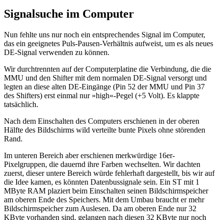
Signalsuche im Computer
Nun fehlte uns nur noch ein entsprechendes Signal im Computer,
das ein geeignetes Puls-Pausen-Verhältnis aufweist, um es als neues
DE-Signal verwenden zu können.
Wir durchtrennten auf der Computerplatine die Verbindung, die die
MMU und den Shifter mit dem normalen DE-Signal versorgt und
legten an diese alten DE-Eingänge (Pin 52 der MMU und Pin 37
des Shifters) erst einmal nur »high«-Pegel (+5 Volt). Es klappte
tatsächlich.
Nach dem Einschalten des Computers erschienen in der oberen
Hälfte des Bildschirms wild verteilte bunte Pixels ohne störenden
Rand.
Im unteren Bereich aber erschienen merkwürdige 16er-
Pixelgruppen, die dauernd ihre Farben wechselten. Wir dachten
zuerst, dieser untere Bereich würde fehlerhaft dargestellt, bis wir auf
die Idee kamen, es könnten Datenbussignale sein. Ein ST mit 1
MByte RAM plaziert beim Einschalten seinen Bildschirmspeicher
am oberen Ende des Speichers. Mit dem Umbau braucht er mehr
Bildschirmspeicher zum Auslesen. Da am oberen Ende nur 32
KByte vorhanden sind, gelangen nach diesen 32 KByte nur noch