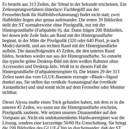
Es besteht aus 313 Zeilen, die 50mal in der Sekunde erscheinen. Ein
Zeilensprungverfahren (Interlace: Fachbegriff aus der
Fernsehtechnik für Halbbildverkämmung) findet nicht statt; zwei
Halbbilder liegen also genau aufeinander. Die ersten 39 Bildzeilen
stellt der ST normalerweise ohne Pixelgrafik, nur mit der
Hintergrundfarbe (Farbpalette 0), dar. Dann folgen 200 Bildzeilen,
bei denen jede Zeile links am Rand mit der Hintergrundfarbe
beginnt, in der Mitte die Pixelgrafik (320 oder 640 Pixel, je nach
Mode) darstellt, und am rechten Rand mit der Hintergrundfarbe
aufhört. Die darauffolgenden 45 Zeilen, die den unteren Rand
bilden, bestehen wieder nur aus der Hintergrundfarbe. So entsteht
das typische grüne Desktop-Bild mit dem weißen Rahmen ohne
Accessories und Desktop-Info. Weiß ist in diesem Fall die
Hintergrundfarbe (Farbpalettenregister 0). Die letzten 29 der 313
Zeilen tastet das vom GLUE-Baustein erzeugte »Blank«-Signal
dunkel aus. Sie stellen das vertikale Austastsignal dar (vertikale
Austastlücke) und sind somit nicht auf dem Fernseher oder Monitor
sichtbar.
Dieser Alyssa mußte einen Trick gefunden haben, mit dem er in die
unteren 45 Zeilen, wo sonst nur die Hintergrundfarbe erscheint,
Pixelgrafik zauberte. Wir setzten unseren Disassembler auf den
Vorspann an: Nicht ein undokumentiertes Hardwareregister war die
Lösung, sondern eine kurzzeitige 50/60 Hz-Umschaltung. Sie bringt
die 199 Bildzeilen des GLUE-Chip so durcheinander, daß der ST