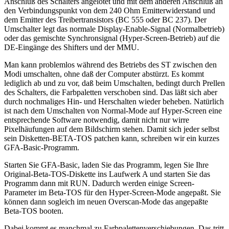
Anschluß des Schalters angelötet und mit dem anderen Anschluß an
den Verbindungspunkt von dem 240 Ohm Emitterwiderstand und
dem Emitter des Treibertransistors (BC 555 oder BC 237). Der
Umschalter legt das normale Display-Enable-Signal (Normalbetrieb)
oder das gemischte Synchronsignal (Hyper-Screen-Betrieb) auf die
DE-Eingänge des Shifters und der MMU.
Man kann problemlos während des Betriebs des ST zwischen den
Modi umschalten, ohne daß der Computer abstürzt. Es kommt
lediglich ab und zu vor, daß beim Umschalten, bedingt durch Prellen
des Schalters, die Farbpaletten verschoben sind. Das läßt sich aber
durch nochmaliges Hin- und Herschalten wieder beheben. Natürlich
ist nach dem Umschalten von Normal-Mode auf Hyper-Screen eine
entsprechende Software notwendig, damit nicht nur wirre
Pixelhäufungen auf dem Bildschirm stehen. Damit sich jeder selbst
sein Disketten-BETA-TOS patchen kann, schreiben wir ein kurzes
GFA-Basic-Programm.
Starten Sie GFA-Basic, laden Sie das Programm, legen Sie Ihre
Original-Beta-TOS-Diskette ins Laufwerk A und starten Sie das
Programm dann mit RUN. Dadurch werden einige Screen-
Parameter im Beta-TOS für den Hyper-Screen-Mode angepaßt. Sie
können dann sogleich im neuen Overscan-Mode das angepaßte
Beta-TOS booten.
Dabei kommt es manchmal zu Farbpalettenverschiebungen. Das tritt