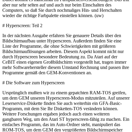
aber nur sehr selten auf und auch nur beim Einschalten des
Computers, so daß Sie durch nochmaliges Hin- und Herschalten
wieder die richtige Farbpalette einstellen können. (uw)
# Hyperscreen: Teil 2
In der nächsten Ausgabe erfahren Sie genauere Details über den
Bildschirmaufbau unter Hyperscreen. Außerdem finden Sie eine
Liste der Programme, die ohne Schwierigkeiten mit größeren
Bildschirmauflösungen arbeiten. Diesem Aspekt kommt nicht nur
durch Hyperscreen besondere Bedeutung zu. Da Atari auf der
CeBIT einen eigenen Großbildschirm vorgestellt hat, tragen immer
mehr Softwarehersteller diesem Umstand Rechnung und passen ihre
Programme gemäß den GEM-Konventionen an.
# Die Software zum Hyperscreen
Ursprünglich mußten wir zu einem gepatchten RAM-TOS greifen,
um dem GEM unseren Hyperscreen-Modus mitzuteilen. Auf unserer
Leserservice-Diskette finden Sie auch weiterhin ein GFA-Basic-
Programm, mit dem Sie Ihr Disketten-TOS verändern können.
Weitere Forschungen ergaben jedoch auch einen weiteren
gangbaren Weg, um den Atari ST hyperscreen-fähig zu machen. Ein
einfaches Programm, das im Auto-Ordner steht, manipuliert das
ROM-TOS, um dem GEM den vergrößerten Bildschirmspeicher