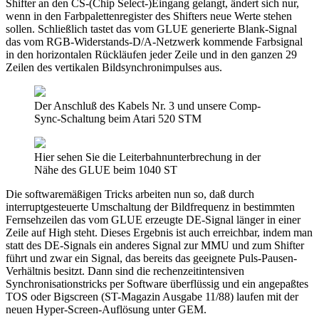
Shifter an den CS-(Chip Select-)Eingang gelangt, ändert sich nur,
wenn in den Farbpalettenregister des Shifters neue Werte stehen
sollen. Schließlich tastet das vom GLUE generierte Blank-Signal
das vom RGB-Widerstands-D/A-Netzwerk kommende Farbsignal
in den horizontalen Rückläufen jeder Zeile und in den ganzen 29
Zeilen des vertikalen Bildsynchronimpulses aus.
Der Anschluß des Kabels Nr. 3 und unsere Comp-
Sync-Schaltung beim Atari 520 STM
Hier sehen Sie die Leiterbahnunterbrechung in der
Nähe des GLUE beim 1040 ST
Die softwaremäßigen Tricks arbeiten nun so, daß durch
interruptgesteuerte Umschaltung der Bildfrequenz in bestimmten
Fernsehzeilen das vom GLUE erzeugte DE-Signal länger in einer
Zeile auf High steht. Dieses Ergebnis ist auch erreichbar, indem man
statt des DE-Signals ein anderes Signal zur MMU und zum Shifter
führt und zwar ein Signal, das bereits das geeignete Puls-Pausen-
Verhältnis besitzt. Dann sind die rechenzeitintensiven
Synchronisationstricks per Software überflüssig und ein angepaßtes
TOS oder Bigscreen (ST-Magazin Ausgabe 11/88) laufen mit der
neuen Hyper-Screen-Auflösung unter GEM.