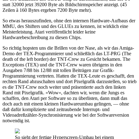
statt 32000 jetzt 39200 Byte als Bildschirmspeicher anzeigt. (45
Zeilen à 160 Bytes ergeben 7200 Byte mehr).
So etwas herauszufinden, ohne den internen Hardware-Aufbaus der
MMU, des Shifters und des GLUEs zu kennen, ist wirklich eine
Meisterleistung. Atari veröffentlicht leider keine
Hardwarebeschreibung zu diesen Chips.
So richtig hopsten uns die Brillen von der Nase, als wir das Amiga-
Demo der TEX-Programmierer und schließlich das LT-PRG (The
death of the left border) der TNT-Crew zu Gesicht bekamen. The
Exceptions (TEX) und die TNT-Crew waren übrigens in den
Ausgaben 7/88 bis 12/88 mit tollen Beiträgen zur Grafik-
Programmierung vertreten. Hatten die TEX-Leute es geschafft, den
rechten Rand abzuschalten und dort Pixelgrafik darzustellen, so trieb
es die TNT-Crew noch weiter und präsentierte auch den linken
Rand mit Pixelgrafik. »Wow«, dachten wir, wenn die Jungs es
schaffen, den Atari per Software so zu überlisten, dann muß das
doch auch mit einem kleinen Hardwareumbau gelingen, — ohne
daß dafür komplizierte und zeitraubende Interrupt- und
Videoadreßzähler-Synchronisierung wie bei der Softwareversion
notwendig ist.
So sieht der fertige Hyperscreen-Umbau bei einem