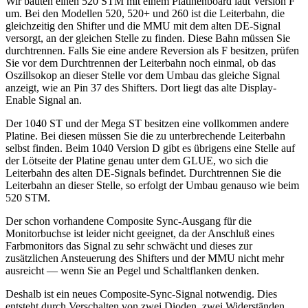
Wir bauten einen 520 STM mit einem Platinenboard laut Version F
um. Bei den Modellen 520, 520+ und 260 ist die Leiterbahn, die
gleichzeitig den Shifter und die MMU mit dem alten DE-Signal
versorgt, an der gleichen Stelle zu finden. Diese Bahn müssen Sie
durchtrennen. Falls Sie eine andere Reversion als F besitzen, prüfen
Sie vor dem Durchtrennen der Leiterbahn noch einmal, ob das
Oszillsokop an dieser Stelle vor dem Umbau das gleiche Signal
anzeigt, wie an Pin 37 des Shifters. Dort liegt das alte Display-
Enable Signal an.
Der 1040 ST und der Mega ST besitzen eine vollkommen andere
Platine. Bei diesen müssen Sie die zu unterbrechende Leiterbahn
selbst finden. Beim 1040 Version D gibt es übrigens eine Stelle auf
der Lötseite der Platine genau unter dem GLUE, wo sich die
Leiterbahn des alten DE-Signals befindet. Durchtrennen Sie die
Leiterbahn an dieser Stelle, so erfolgt der Umbau genauso wie beim
520 STM.
Der schon vorhandene Composite Sync-Ausgang für die
Monitorbuchse ist leider nicht geeignet, da der Anschluß eines
Farbmonitors das Signal zu sehr schwächt und dieses zur
zusätzlichen Ansteuerung des Shifters und der MMU nicht mehr
ausreicht — wenn Sie an Pegel und Schaltflanken denken.
Deshalb ist ein neues Composite-Sync-Signal notwendig. Dies
entsteht durch Verschalten von zwei Dioden, zwei Widerständen,