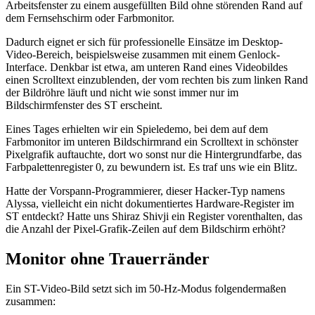
Arbeitsfenster zu einem ausgefüllten Bild ohne störenden Rand auf
dem Fernsehschirm oder Farbmonitor.
Dadurch eignet er sich für professionelle Einsätze im Desktop-
Video-Bereich, beispielsweise zusammen mit einem Genlock-
Interface. Denkbar ist etwa, am unteren Rand eines Videobildes
einen Scrolltext einzublenden, der vom rechten bis zum linken Rand
der Bildröhre läuft und nicht wie sonst immer nur im
Bildschirmfenster des ST erscheint.
Eines Tages erhielten wir ein Spieledemo, bei dem auf dem
Farbmonitor im unteren Bildschirmrand ein Scrolltext in schönster
Pixelgrafik auftauchte, dort wo sonst nur die Hintergrundfarbe, das
Farbpalettenregister 0, zu bewundern ist. Es traf uns wie ein Blitz.
Hatte der Vorspann-Programmierer, dieser Hacker-Typ namens
Alyssa, vielleicht ein nicht dokumentiertes Hardware-Register im
ST entdeckt? Hatte uns Shiraz Shivji ein Register vorenthalten, das
die Anzahl der Pixel-Grafik-Zeilen auf dem Bildschirm erhöht?
Monitor ohne Trauerränder
Ein ST-Video-Bild setzt sich im 50-Hz-Modus folgendermaßen
zusammen: