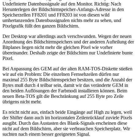
Undefinierte Datenbussignale auf den Monitor. Richtig: Nach
Herunterlegen der Bildschirmspeicher-Anfangs-Adresse in den
Speicherzellen FF8201 und FF8203 ist von diesen wild
umhertanzenden Datenbussignalen nichts mehr zu sehen, und
Pixelgrafik füllt den ganzen Bildschirm.
Der Desktop war allerdings auch verschwunden. Wegen der neuen
Anordnung des Bildschirmspeichers und der anderen Aufteilung der
Bitplanes liegen nicht mehr die gleichen Pixel wie vorher
übereinander. Deshalb zeigte der Bildschirm nur Undefinierte bunte
Pixel.
Bei Anpassung des GEM auf der alten RAM-TOS-Diskette stießen
wir auf ein Problem: Die einzelnen Fernsehzeilen dürfen nur
maximal 255 Byte Bildschirmspeicher besitzen, und die Anzahl der
Bytes muß durch 4 teilbar sein, damit wir das veränderte GEM in
den beiden Auflösungen der Farbmodi installieren können. Beim
neuen Beta-TOS gilt die Beschränkung auf 255 Byte pro Zeile
übrigens nicht mehr.
Es reicht nicht aus, einfach beide Eingänge auf High zu legen, weil
der Shifter dann auch im horizontalen Zeilenrücklauf zuviele Pixels
ausgibt. Durch das Austasten des Blank-Signals erscheinen diese
nicht auf dem Bildschirm, aber sie verbrauchen Speicherplatz. Wir
suchten nach einem besser geeigneten Signal.