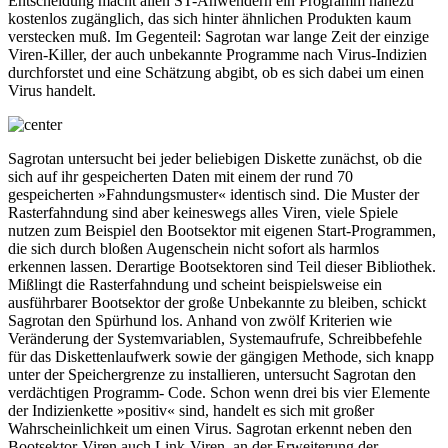
Entscheidung macht allen ST-Anwendern ein Programm nahezu
kostenlos zugänglich, das sich hinter ähnlichen Produkten kaum
verstecken muß. Im Gegenteil: Sagrotan war lange Zeit der einzige
Viren-Killer, der auch unbekannte Programme nach Virus-Indizien
durchforstet und eine Schätzung abgibt, ob es sich dabei um einen
Virus handelt.
Sagrotan untersucht bei jeder beliebigen Diskette zunächst, ob die
sich auf ihr gespeicherten Daten mit einem der rund 70
gespeicherten »Fahndungsmuster« identisch sind. Die Muster der
Rasterfahndung sind aber keineswegs alles Viren, viele Spiele
nutzen zum Beispiel den Bootsektor mit eigenen Start-Programmen,
die sich durch bloßen Augenschein nicht sofort als harmlos
erkennen lassen. Derartige Bootsektoren sind Teil dieser Bibliothek.
Mißlingt die Rasterfahndung und scheint beispielsweise ein
ausführbarer Bootsektor der große Unbekannte zu bleiben, schickt
Sagrotan den Spürhund los. Anhand von zwölf Kriterien wie
Veränderung der Systemvariablen, Systemaufrufe, Schreibbefehle
für das Diskettenlaufwerk sowie der gängigen Methode, sich knapp
unter der Speichergrenze zu installieren, untersucht Sagrotan den
verdächtigen Programm- Code. Schon wenn drei bis vier Elemente
der Indizienkette »positiv« sind, handelt es sich mit großer
Wahrscheinlichkeit um einen Virus. Sagrotan erkennt neben den
Bootsektor-Viren auch Link-Viren, an der Erweiterung der