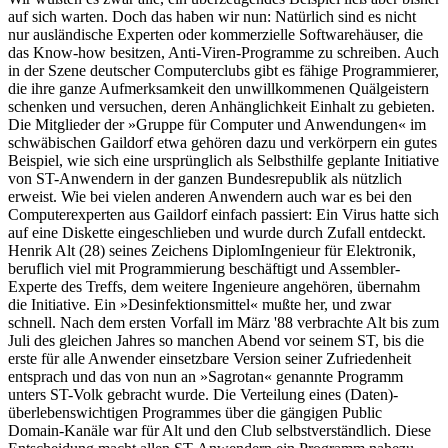
auf sich warten. Doch das haben wir nun: Natürlich sind es nicht
nur ausländische Experten oder kommerzielle Softwarehäuser, die
das Know-how besitzen, Anti-Viren-Programme zu schreiben. Auch
in der Szene deutscher Computerclubs gibt es fähige Programmierer,
die ihre ganze Aufmerksamkeit den unwillkommenen Quälgeistern
schenken und versuchen, deren Anhänglichkeit Einhalt zu gebieten.
Die Mitglieder der »Gruppe für Computer und Anwendungen« im
schwäbischen Gaildorf etwa gehören dazu und verkörpern ein gutes
Beispiel, wie sich eine ursprünglich als Selbsthilfe geplante Initiative
von ST-Anwendern in der ganzen Bundesrepublik als nützlich
erweist. Wie bei vielen anderen Anwendern auch war es bei den
Computerexperten aus Gaildorf einfach passiert: Ein Virus hatte sich
auf eine Diskette eingeschlieben und wurde durch Zufall entdeckt.
Henrik Alt (28) seines Zeichens DiplomIngenieur für Elektronik,
beruflich viel mit Programmierung beschäftigt und Assembler-
Experte des Treffs, dem weitere Ingenieure angehören, übernahm
die Initiative. Ein »Desinfektionsmittel« mußte her, und zwar
schnell. Nach dem ersten Vorfall im März '88 verbrachte Alt bis zum
Juli des gleichen Jahres so manchen Abend vor seinem ST, bis die
erste für alle Anwender einsetzbare Version seiner Zufriedenheit
entsprach und das von nun an »Sagrotan« genannte Programm
unters ST-Volk gebracht wurde. Die Verteilung eines (Daten)-
überlebenswichtigen Programmes über die gängigen Public
Domain-Kanäle war für Alt und den Club selbstverständlich. Diese