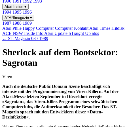
1990
1991
1992
1993
Atari Inside
▾
1994
1995
1996
ATARImagazin
▾
1987
1988
1989
Atari Phile
Happy Computer
Computer Kontakt
Atari Times
Hitdisk
ACE NSW Inside Info
Atari Update
STraight Up
atos
← ST-Magazin 03 / 1989
Sherlock auf dem Bootsektor:
Sagrotan
Viren
Auch die deutsche Public Domain-Szene beschäftigt sich
intensiv mit der Programmierung von Viren-Killern. Auf der
Atari-Messe letzten September in Düsseldort erregte
»Sagrotan«, das Viren-Killer-Programm eines schwäbischen
Computerclubs, die Aufmerksamkeit der Besucher. Das ST-
Magazin sprach mit den Entwicklern dieser »Daten-
Desinfektion«.
Wir wußten es zwar alle, ein überzeugendes Beispiel ließ aber bisher