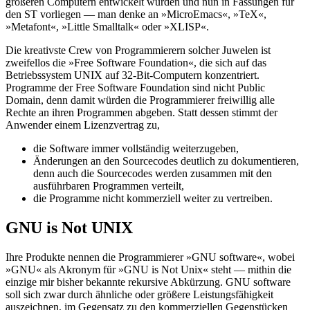
größeren Computern entwickelt wurden und nun in Fassungen für
den ST vorliegen — man denke an »MicroEmacs«, »TeX«,
»Metafont«, »Little Smalltalk« oder »XLISP«.
Die kreativste Crew von Programmierern solcher Juwelen ist
zweifellos die »Free Software Foundation«, die sich auf das
Betriebssystem UNIX auf 32-Bit-Computern konzentriert.
Programme der Free Software Foundation sind nicht Public
Domain, denn damit würden die Programmierer freiwillig alle
Rechte an ihren Programmen abgeben. Statt dessen stimmt der
Anwender einem Lizenzvertrag zu,
die Software immer vollständig weiterzugeben,
Änderungen an den Sourcecodes deutlich zu dokumentieren,
denn auch die Sourcecodes werden zusammen mit den
ausführbaren Programmen verteilt,
die Programme nicht kommerziell weiter zu vertreiben.
GNU is Not UNIX
Ihre Produkte nennen die Programmierer »GNU software«, wobei
»GNU« als Akronym für »GNU is Not Unix« steht — mithin die
einzige mir bisher bekannte rekursive Abkürzung. GNU software
soll sich zwar durch ähnliche oder größere Leistungsfähigkeit
auszeichnen, im Gegensatz zu den kommerziellen Gegenstücken