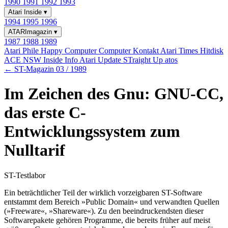
1990
1991
1992
1993
Atari Inside
▾
1994
1995
1996
ATARImagazin
▾
1987
1988
1989
Atari Phile
Happy Computer
Computer Kontakt
Atari Times
Hitdisk
ACE NSW Inside Info
Atari Update
STraight Up
atos
← ST-Magazin 03 / 1989
Im Zeichen des Gnu: GNU-CC,
das erste C-
Entwicklungssystem zum
Nulltarif
ST-Testlabor
Ein beträchtlicher Teil der wirklich vorzeigbaren ST-Software
entstammt dem Bereich »Public Domain« und verwandten Quellen
(»Freeware«, »Shareware«). Zu den beeindruckendsten dieser
Softwarepakete gehören Programme, die bereits früher auf meist