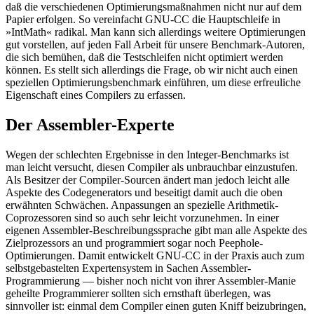
daß die verschiedenen Optimierungsmaßnahmen nicht nur auf dem
Papier erfolgen. So vereinfacht GNU-CC die Hauptschleife in
»IntMath« radikal. Man kann sich allerdings weitere Optimierungen
gut vorstellen, auf jeden Fall Arbeit für unsere Benchmark-Autoren,
die sich bemühen, daß die Testschleifen nicht optimiert werden
können. Es stellt sich allerdings die Frage, ob wir nicht auch einen
speziellen Optimierungsbenchmark einführen, um diese erfreuliche
Eigenschaft eines Compilers zu erfassen.
Der Assembler-Experte
Wegen der schlechten Ergebnisse in den Integer-Benchmarks ist
man leicht versucht, diesen Compiler als unbrauchbar einzustufen.
Als Besitzer der Compiler-Sourcen ändert man jedoch leicht alle
Aspekte des Codegenerators und beseitigt damit auch die oben
erwähnten Schwächen. Anpassungen an spezielle Arithmetik-
Coprozessoren sind so auch sehr leicht vorzunehmen. In einer
eigenen Assembler-Beschreibungssprache gibt man alle Aspekte des
Zielprozessors an und programmiert sogar noch Peephole-
Optimierungen. Damit entwickelt GNU-CC in der Praxis auch zum
selbstgebastelten Expertensystem in Sachen Assembler-
Programmierung — bisher noch nicht von ihrer Assembler-Manie
geheilte Programmierer sollten sich ernsthaft überlegen, was
sinnvoller ist: einmal dem Compiler einen guten Kniff beizubringen,