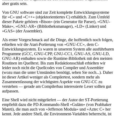
aber gratis sein.
Von GNU software sind zur Zeit komplette Entwicklungssysteme
für »C« und »C++« (objektorientiertes C) erhältlich. Zum Umfeld
dieser Pakete gehören »Bison« (ein Generator für Parser), »GNU-
Make«, »GNU-AR« (Bibliotheksmanager), »LD« (Linker) und
»GAS« (der Assembler).
Als erster Vorgeschmack auf die Dinge, die hoffentlich noch folgen,
erhielten wir die Atari-Portierung von »GNU-CC«, dem C-
Entwicklungssystem. Es waren in unserem System alle ausführbaren
Programme (GCC, GNU-CPP, GNU-CC1, GNU-AS, GNU-LD,
GNU-AR) enthalten sowie die Runtime-Bibliothek mit den meisten
Routinen im Quelltext. Bis zum Redaktionsschluß erhielten wir
leider noch nicht die Quellcodes von Compiler und Assembler
(wozu man die unter Umständen benötigt, sehen Sie noch...). Daher
ist dieser Artikel weniger als Compilertest, sondern mehr als
Zusammenfassung der wichtigsten Aspekte von GNU-CC zu
verstehen — gerade am Compilerbau interessierte Leser sollten gut
aufpassen.
Eine Shell wird nicht mitgeliefert — der Autor der ST-Portierung
empfiehlt dazu die PD-Kommando-Shell »Guläm« (von Prabhaker
Mateti), die man auch von »Jefferson Modula« und »Aztec C« her
kennt. Jede andere Shell, die Environment-Variablen beherrscht, ist