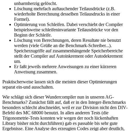
unbarmherzig gelöscht.
Löschung mehrfach auftauchender Teilausdrücke (z.B.
wiederholte Berechnung desselben Teilausdrucks in einer
Formel).
Optimierung von Schleifen. Dabei verschiebt der Compiler
beispielsweise schleifeninvariante Teilausdrücke vor den
Beginn der Schleife.
Löschung von Berechnungen, deren Resultate nie benutzt
werden (viele Grüße an die Benchmark-Schreiber...).
Speicherzugriffe auf zusammenhängende Speicherbereiche
stellt der Compiler auf Autoinkrement oder Autodekrement
um.
Er faßt jeweils mehrere Anweisungen zu einer kürzeren
Anweisung zusammen.
Praktischerweise lassen sich die meisten dieser Optimierungen
separat ein-und ausschalten.
Wie schlägt sich dieser Wundercompiler nun in unseren AG-
Benchmarks? Zunächst fällt auf, daß er in den Integer-Benchmarks
besonders schlecht abschneidet, weil er zur Division nicht den DIV-
Befehl des MC 68000 benutzt. In allen anderen Tests (die
Trigonometrie-Tests konnten wir wegen der noch lückenhaften
Library bisher nicht durchführen) gab es passable bis sehr gute
Ergebnisse. Eine Analyse des erzeugten Codes zeigt aber deutlich,