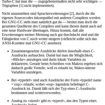
Turbo-C hat man die — zugegebenermaßen nicht sehr wichtigen —
Trigraphen [1] nicht implementiert).
Nicht unumstritten sind Spracherweiterungen [2], durch die die
eigenen Sourcecodes inkompatibel mit anderen Compilern werden.
Bei GNU-CC steht man natürlich gut da — besitzt man doch die
gesamten Quelltexte des Compilers und kann diesen damit auch auf
eine neue Hardware übertragen. Hinzu kommt, daß alle
Erweiterungen meiner Meinung nach gut durchdacht sind und die
Fähigkeiten von C noch weiter steigern (vielleicht sollte sich das
ANSI-Komitee mal GNU-CC ansehen):
Zusammengesetzte Ausdrücke dürfen innerhalb eines C-
Ausdrucks auftauchen. Damit hat man die Möglichkeit,
»Blöcke« anzulegen und darin lokale Variablen zu
deklarieren. Gerade beim Schreiben von Makros ergeben sich
dadurch große Vorteile, weil es erlaubt ist, Makro-interne
Variablen anzulegen.
Bei »typedef« sind auch Ausdrücke der Form »typedef name
= exp;« erlaubt, wobei »exp« irgendein beliebiger C-
Ausdruck ist. Damit läßt sich der Typ eines C-Ausdrucks
bestimmen und weiterverwenden.
Analog zu »sizeof« gibt es »typeof«, das den Typen eines
Ausdrucks liefert.