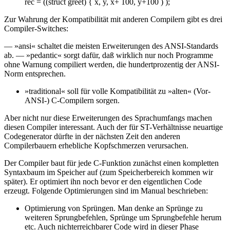
rec = ((struct greet) { x, y, x+ 100, y+100 ) );
Zur Wahrung der Kompatibilität mit anderen Compilern gibt es drei
Compiler-Switches:
— »ansi« schaltet die meisten Erweiterungen des ANSI-Standards
ab. — »pedantic« sorgt dafür, daß wirklich nur noch Programme
ohne Warnung compiliert werden, die hundertprozentig der ANSI-
Norm entsprechen.
»traditional« soll für volle Kompatibilität zu »alten« (Vor-
ANSI-) C-Compilern sorgen.
Aber nicht nur diese Erweiterungen des Sprachumfangs machen
diesen Compiler interessant. Auch der für ST-Verhältnisse neuartige
Codegenerator dürfte in der nächsten Zeit den anderen
Compilerbauern erhebliche Kopfschmerzen verursachen.
Der Compiler baut für jede C-Funktion zunächst einen kompletten
Syntaxbaum im Speicher auf (zum Speicherbereich kommen wir
später). Er optimiert ihn noch bevor er den eigentlichen Code
erzeugt. Folgende Optimierungen sind im Manual beschrieben:
Optimierung von Sprüngen. Man denke an Sprünge zu
weiteren Sprungbefehlen, Sprünge um Sprungbefehle herum
etc. Auch nichterreichbarer Code wird in dieser Phase