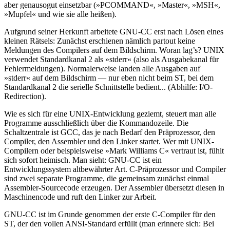
aber genausogut einsetzbar (»PCOMMAND«, »Master«, »MSH«,
»Mupfel« und wie sie alle heißen).
Aufgrund seiner Herkunft arbeitete GNU-CC erst nach Lösen eines
kleinen Rätsels: Zunächst erschienen nämlich partout keine
Meldungen des Compilers auf dem Bildschirm. Woran lag’s? UNIX
verwendet Standardkanal 2 als »stderr« (also als Ausgabekanal für
Fehlermeldungen). Normalerweise landen alle Ausgaben auf
»stderr« auf dem Bildschirm — nur eben nicht beim ST, bei dem
Standardkanal 2 die serielle Schnittstelle bedient... (Abhilfe: I/O-
Redirection).
Wie es sich für eine UNIX-Entwicklung geziemt, steuert man alle
Programme ausschließlich über die Kommandozeile. Die
Schaltzentrale ist GCC, das je nach Bedarf den Präprozessor, den
Compiler, den Assembler und den Linker startet. Wer mit UNIX-
Compilern oder beispielsweise »Mark Williams C« vertraut ist, fühlt
sich sofort heimisch. Man sieht: GNU-CC ist ein
Entwicklungssystem altbewährter Art. C-Präprozessor und Compiler
sind zwei separate Programme, die gemeinsam zunächst einmal
Assembler-Sourcecode erzeugen. Der Assembler übersetzt diesen in
Maschinencode und ruft den Linker zur Arbeit.
GNU-CC ist im Grunde genommen der erste C-Compiler für den
ST, der den vollen ANSI-Standard erfüllt (man erinnere sich: Bei