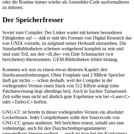
oder die Routine immer wieder als Assembler-Code ausformulieren
zu müssen.
Der Speicherfresser
Soviel zum Compiler. Der Linker wartet mit keinen besonderen
Fähigkeiten auf — daß er statt des Formats von Digital Research das
von UNIX vorzieht, ist aufgrund seiner Herkunft einzusehen. Die
Standardbibliotheken scheinen weitgehend komplett zu sein und
sind zum Teil, aus den »dLibs« von Dale Schumacher (wir
berichteten) übernommen. GEM-Bibliotheken fehlen bislang.
Kommen wir nun zu einem etwas düsteren Kapitel: den
Hardwareanforderungen. Ohne Festplatte und 2 MByte Speicher
läuft gar nichts — schon deshalb, weil der Compiler in der
vorliegenden Version einen Stack von 512 KByte anlegt (eine
Patchanweisung liegt allerdings bei). Auch in Sachen Turnaround-
Zeit sollte man nicht auf ähnlich gute Ergebnisse wie bei »Laser-C«
oder »Turbo-C« hoffen.
GNU-CC ist bereits in dieser vorliegenden Version ein absoluter
Leckerbissen. Jeder Compilerbauer sollte den Sourcecode von
GNU-CC genau studieren. Wir berichten erneut, sobald uns eine
vollständige, auch für den Durchschnittsprogrammierer
verwendbare Version vorliegt — noch ist man bei der Konkurrenz