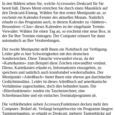
In den Bildern sehen Sie, welche Accessories Deskcard für Sie
bereit hält. Dieses Menü erreichen Sie durch einen Mausklick auf
den Deskcard-Eintrag. Wählen Sie den ersten Menüpunkt an, so
erscheint ein Kalender-Fenster des aktuellen Monats. Natürlich
erlaubt es das Programm auch, in diesem Kalender zu »blättern«.
Besonderer »Clou« dieses Kalenders ist der eingebaute Termin-
Verwalter. Wählen Sie einen Tag an, so erscheint eine neue Box, in
der Sie Ihre Termine eintragen. Der Computer erinnert Sie dann
automatisch an Ihre Verabredungen.
Der zweite Menüpunkt stellt Ihnen ein Notizbuch zur Verfügung.
Leider gibt es hier Schwierigkeiten mit den deutschen
Sonderzeichen. Diese Tatsache verwundert etwas, da der
»Karteikasten« zum Beispiel diese Zeichen einwandfrei verdaut.
Dieser, Karteikasten erlaubt es, Informationen einzugeben, zu
speichern und natürlich auch komfortabel wiederzufinden. Der
Menüpunkt »Adreßbuch« bietet Ihnen eine ebenso gut durchdachte
Gedächtnisstütze. Leider ist dieses Adreßbuch auf amerikanische
Verhältnisse zugeschnitten, doch dies behindert kaum. Die
»Bürofunktionen« runden ein Taschenrechner, eine
Schreibmaschine und ein einfaches Terminalprogramm ab.
Die verbleibenden sieben AccessoryFunktionen decken mehr den
Computer- Bedarf ab. Verlangt beispielsweise ein Programm längere
Tastatureingaben, so erlaubt es Deskcart, mehrere Tastendrücke auf