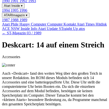
1990
1991
1992
1993
Atari Inside
▾
1994
1995
1996
ATARImagazin
▾
1987
1988
1989
Atari Phile
Happy Computer
Computer Kontakt
Atari Times
Hitdisk
ACE NSW Inside Info
Atari Update
STraight Up
atos
← ST-Magazin 03 / 1989
Deskcart: 14 auf einem Streich
Accessories
Auch »Deskcart« fand den weiten Weg über den großen Teich in
unsere Redaktion. Im ROM dieses Moduls befinden sich 14
Accessories und eine batteriegepufferte Uhr. Diese Uhr stellt die
computerinterne Uhr beim Booten ein. Da sich die einzelnen
Accessories auf dem Modul befinden, benötigen sie keinen
Speicherplatz im Computer. Dieser Tatsache kommt bei den
»kleinen Ataris« besondere Bedeutung zu, da Programme manchmal
den gesamten Speicherplatz benötigen.