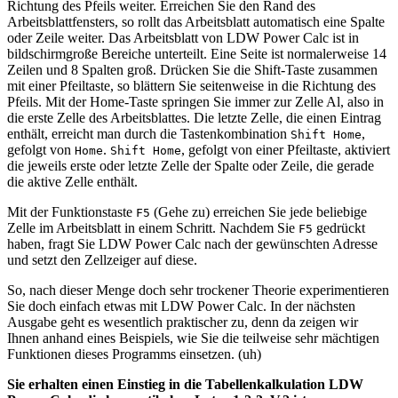
Richtung des Pfeils weiter. Erreichen Sie den Rand des
Arbeitsblattfensters, so rollt das Arbeitsblatt automatisch eine Spalte
oder Zeile weiter. Das Arbeitsblatt von LDW Power Calc ist in
bildschirmgroße Bereiche unterteilt. Eine Seite ist normalerweise 14
Zeilen und 8 Spalten groß. Drücken Sie die Shift-Taste zusammen
mit einer Pfeiltaste, so blättern Sie seitenweise in die Richtung des
Pfeils. Mit der Home-Taste springen Sie immer zur Zelle Al, also in
die erste Zelle des Arbeitsblattes. Die letzte Zelle, die einen Eintrag
enthält, erreicht man durch die Tastenkombination
,
Shift Home
gefolgt von
.
, gefolgt von einer Pfeiltaste, aktiviert
Home
Shift Home
die jeweils erste oder letzte Zelle der Spalte oder Zeile, die gerade
die aktive Zelle enthält.
Mit der Funktionstaste
(Gehe zu) erreichen Sie jede beliebige
F5
Zelle im Arbeitsblatt in einem Schritt. Nachdem Sie
gedrückt
F5
haben, fragt Sie LDW Power Calc nach der gewünschten Adresse
und setzt den Zellzeiger auf diese.
So, nach dieser Menge doch sehr trockener Theorie experimentieren
Sie doch einfach etwas mit LDW Power Calc. In der nächsten
Ausgabe geht es wesentlich praktischer zu, denn da zeigen wir
Ihnen anhand eines Beispiels, wie Sie die teilweise sehr mächtigen
Funktionen dieses Programms einsetzen. (uh)
Sie erhalten einen Einstieg in die Tabellenkalkulation LDW