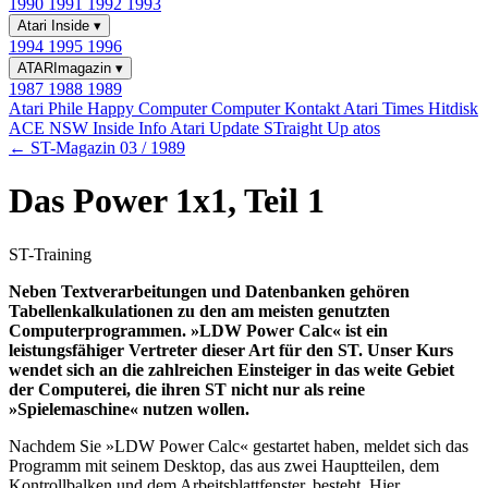
1990
1991
1992
1993
Atari Inside
▾
1994
1995
1996
ATARImagazin
▾
1987
1988
1989
Atari Phile
Happy Computer
Computer Kontakt
Atari Times
Hitdisk
ACE NSW Inside Info
Atari Update
STraight Up
atos
← ST-Magazin 03 / 1989
Das Power 1x1, Teil 1
ST-Training
Neben Textverarbeitungen und Datenbanken gehören
Tabellenkalkulationen zu den am meisten genutzten
Computerprogrammen. »LDW Power Calc« ist ein
leistungsfähiger Vertreter dieser Art für den ST. Unser Kurs
wendet sich an die zahlreichen Einsteiger in das weite Gebiet
der Computerei, die ihren ST nicht nur als reine
»Spielemaschine« nutzen wollen.
Nachdem Sie »LDW Power Calc« gestartet haben, meldet sich das
Programm mit seinem Desktop, das aus zwei Hauptteilen, dem
Kontrollbalken und dem Arbeitsblattfenster, besteht. Hier