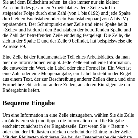
Sie auf dem Bildschirm sehen, ist also immer nur ein kleiner
Ausschnitt des gesamten Arbeitsblattes. Jede Zeile wird in
steigender Folge durch eine Zahl (von 1 bis 8192) und jede Spalte
durch einen Buchstaben oder ein Buchstabenpaar (von A bis IV)
repräsentiert. Der Schnittpunkt einer Zeile und einer Spalte heißt
»Zelle« und ist durch den Buchstaben der betreffenden Spalte und
die Zahl der betreffenden Zeile eindeutig festgelegt. Die Zelle, die
sich in der Spalte E und der Zeile 9 befindet, hat beispielsweise die
Adresse E9.
Eine Zelle ist der fundamentalste Teil eines Arbeitsblattes, da man
hier die Informationen eingibt. Jede Zelle enthält eine Information,
die entweder ein Wert, ein Label oder eine Formel ist. Ein Wert ist
eine Zahl oder eine Mengenangabe, ein Label besteht in der Regel
aus einem Text, der zur Beschreibung anderer Zellen dient, und eine
Formel bezieht sich auf andere Zellen, aus deren Einträgen sie ein
Endergebnis liefert.
Bequeme Eingabe
Um eine Information in eine Zelle einzugeben, wählen Sie die Zelle
an (aktivieren sie) und tippen die Information ein. Die Eingabe
erscheint zunächst in der Eingabezeile. Erst wenn Sie < Return >
oder eine der Pfeiltasten drücken erscheint der Eintrag in der Zelle.
Mit den Pfeiltasten aktivieren Sie bei der Dateneingabe die nächste