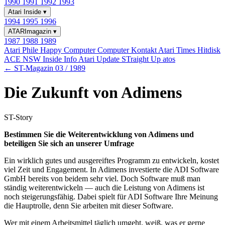
1990
1991
1992
1993
Atari Inside
▾
1994
1995
1996
ATARImagazin
▾
1987
1988
1989
Atari Phile
Happy Computer
Computer Kontakt
Atari Times
Hitdisk
ACE NSW Inside Info
Atari Update
STraight Up
atos
← ST-Magazin 03 / 1989
Die Zukunft von Adimens
ST-Story
Bestimmen Sie die Weiterentwicklung von Adimens und
beteiligen Sie sich an unserer Umfrage
Ein wirklich gutes und ausgereiftes Programm zu entwickeln, kostet
viel Zeit und Engagement. In Adimens investierte die ADI Software
GmbH bereits von beidem sehr viel. Doch Software muß man
ständig weiterentwickeln — auch die Leistung von Adimens ist
noch steigerungsfähig. Dabei spielt für ADI Software Ihre Meinung
die Hauptrolle, denn Sie arbeiten mit dieser Software.
Wer mit einem Arbeitsmittel täglich umgeht, weiß, was er gerne