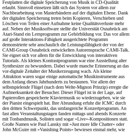
Festplatten die digitale Speicherung von Musik in CD-Qualität
erlaubt. Sinnvoll einsetzen läßt sich das System vor allem zur
Nachbearbeitung von Masterbändern auf der digitalen Ebene. Dank
der digitalen Speicherung treten beim Kopieren, Verschieben und
Löschen von Teilen einer Aufnahme keine Qualitätsverluste mehr
auf. Neben der Musiksoftware stellte die Universität Osnabrück am
Atari-Stand ein Lernprogramm zur Gehörbildung vor. Das vor allem
auf große Interaktions-Fähigkeit ausgerichtete Programm
demonstrierte sehr anschaulich die Leistungsfähigkeit der von der
CAMI-Group Osnabrück entwickelten Autorensprache CAMI-Talk.
Sie eignet sich vor allem für die Entwicklung von interaktiven
Tutorials. Als kleines Kontrastprogramm war eine Ausstellung alter
Synthesizer zu bewundern. Dabei wurde manche Erinnerung an das
vor-digitale Zeitalter der Musikerzeugung wach. Als kleine
Attraktion waren sogar einige automatische Musikinstrumente aus
dem Anfang dieses Jahrhunderts zu bestaunen. Vor allem der
selbstspielende Flügel (nach dem Welte-Mignon Prinzip) erregte die
Aufmerksamkeit der Besucher. Dieser Flügel ist in der Lage, auf
Papierrollen gespeicherte Klaviermusik so wiederzugeben, wie sie
der Pianist eingespielt hat. Ihre Abrundung erfuhr die ICMC durch
den dritten Schwerpunkt, das umfangreiche Konzertprogramm. An
fast allen Veranstaltungstagen fanden mittags und abends Konzerte
mit Tonbandmusik, Solisten und sogar »Live«-Kompositionen statt.
Große Namen wie Paul Lansky mit »Just more Idle Chatter« oder
John McGuire mit »Vanishing Points« bewiesen einmal mehr, wie