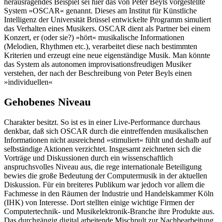
herausragendes Beispiel sei hier das von Peter Beyls vorgestellte
System »OSCAR« genannt. Dieses am Institut für Künstliche
Intelligenz der Universität Brüssel entwickelte Programm simuliert
das Verhalten eines Musikers. OSCAR dient als Partner bei einem
Konzert, er (oder sie?) »hört« musikalische Informationen
(Melodien, Rhythmen etc.), verarbeitet diese nach bestimmten
Kriterien und erzeugt eine neue eigenständige Musik. Man könnte
das System als autonomen improvisationsfreudigen Musiker
verstehen, der nach der Beschreibung von Peter Beyls einen
»individuellen«
Gehobenes Niveau
Charakter besitzt. So ist es in einer Live-Performance durchaus
denkbar, daß sich OSCAR durch die eintreffenden musikalischen
Informationen nicht ausreichend »stimuliert« fühlt und deshalb auf
selbständige Aktionen verzichtet. Insgesamt zeichneten sich die
Vorträge und Diskussionen durch ein wissenschaftlich
anspruchsvolles Niveau aus, die rege internationale Beteiligung
bewies die große Bedeutung der Computermusik in der aktuellen
Diskussion. Für ein breiteres Publikum war jedoch vor allem die
Fachmesse in den Räumen der Industrie und Handelskammer Köln
(IHK) von Interesse. Dort stellten einige wichtige Firmen der
Computertechnik- und Musikelektronik-Branche ihre Produkte aus.
Das durchgängig digital arbeitende Mischpult zur Nachbearbeitung