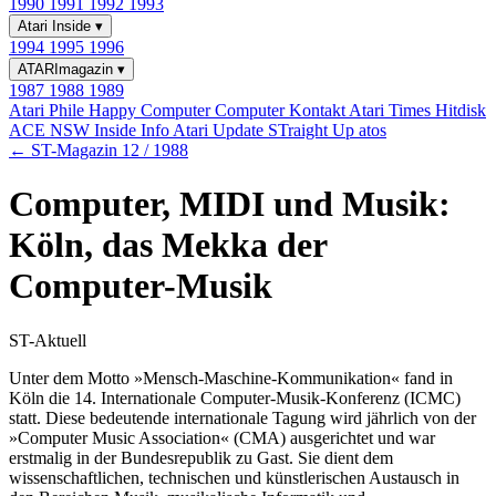
1990
1991
1992
1993
Atari Inside
▾
1994
1995
1996
ATARImagazin
▾
1987
1988
1989
Atari Phile
Happy Computer
Computer Kontakt
Atari Times
Hitdisk
ACE NSW Inside Info
Atari Update
STraight Up
atos
← ST-Magazin 12 / 1988
Computer, MIDI und Musik:
Köln, das Mekka der
Computer-Musik
ST-Aktuell
Unter dem Motto »Mensch-Maschine-Kommunikation« fand in
Köln die 14. Internationale Computer-Musik-Konferenz (ICMC)
statt. Diese bedeutende internationale Tagung wird jährlich von der
»Computer Music Association« (CMA) ausgerichtet und war
erstmalig in der Bundesrepublik zu Gast. Sie dient dem
wissenschaftlichen, technischen und künstlerischen Austausch in