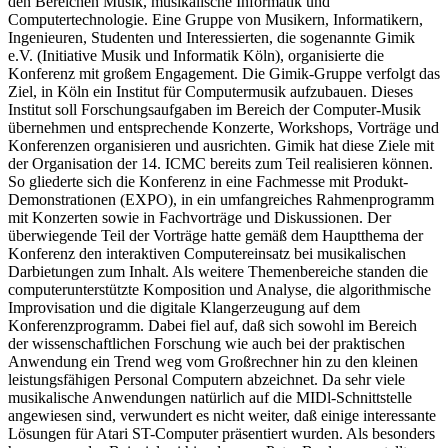
den Bereichen Musik, musikalische Informatik und
Computertechnologie. Eine Gruppe von Musikern, Informatikern,
Ingenieuren, Studenten und Interessierten, die sogenannte Gimik
e.V. (Initiative Musik und Informatik Köln), organisierte die
Konferenz mit großem Engagement. Die Gimik-Gruppe verfolgt das
Ziel, in Köln ein Institut für Computermusik aufzubauen. Dieses
Institut soll Forschungsaufgaben im Bereich der Computer-Musik
übernehmen und entsprechende Konzerte, Workshops, Vorträge und
Konferenzen organisieren und ausrichten. Gimik hat diese Ziele mit
der Organisation der 14. ICMC bereits zum Teil realisieren können.
So gliederte sich die Konferenz in eine Fachmesse mit Produkt-
Demonstrationen (EXPO), in ein umfangreiches Rahmenprogramm
mit Konzerten sowie in Fachvorträge und Diskussionen. Der
überwiegende Teil der Vorträge hatte gemäß dem Hauptthema der
Konferenz den interaktiven Computereinsatz bei musikalischen
Darbietungen zum Inhalt. Als weitere Themenbereiche standen die
computerunterstützte Komposition und Analyse, die algorithmische
Improvisation und die digitale Klangerzeugung auf dem
Konferenzprogramm. Dabei fiel auf, daß sich sowohl im Bereich
der wissenschaftlichen Forschung wie auch bei der praktischen
Anwendung ein Trend weg vom Großrechner hin zu den kleinen
leistungsfähigen Personal Computern abzeichnet. Da sehr viele
musikalische Anwendungen natürlich auf die MIDl-Schnittstelle
angewiesen sind, verwundert es nicht weiter, daß einige interessante
Lösungen für Atari ST-Computer präsentiert wurden. Als besonders