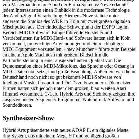
von Masterbändern am Stand der Firma Siemens/ Neve erlaubte
jedem Interessierten einen Einblick in die modernste Technologie
der Audio-Signal Verarbeitung. Siemens/Neve stattete unter
anderem die Studios des WDR in Köln mit zwei großen digitalen
Mischpulten aus. Der eindeutige Schwerpunkt der EXPO lag im
Bereich MIDI-Software. Einige führende Hersteller und
Vertriebsfirmen für MIDI-Hard- und Software hatten sich in Köln
versammelt, um wichtige Anwendungen und ein reichhaltiges
MIDI-Equipment vorzustellen, »mev München« führte zum Beispiel
an einem Apple Macintosh mit großem Bildschirm die
Partiturherstellung in einer ausgezeichneten Qualität vor. Die
Demonstration eines MIDI-Mikrofons, das Sprache oder Gesang in
MIDI-Daten übersetzt, fand große Beachtung. Außerdem war die in
Deutschland noch nicht so gut bekannte MIDI-Software von
Intelligent Music, Passport und Dr.T’s zu bewundern. Die meisten
Firmen hatten sich jedoch unter dem großen, blau-weißen Atari-
Himmel versammelt. C-Lab, Hybrid Arts und Steinberg zeigten ihre
ausgezeichneten Sequencer-Programme, Notendruck-Software und
Soundeditoren.
Synthesizer-Show
Hybrid Arts präsentierte sein neues ADAP II, ein digitales Maste-
ring System, das mit einem Mega ST und genügend großen