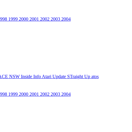
1998
1999
2000
2001
2002
2003
2004
ACE NSW Inside Info
Atari Update
STraight Up
atos
1998
1999
2000
2001
2002
2003
2004