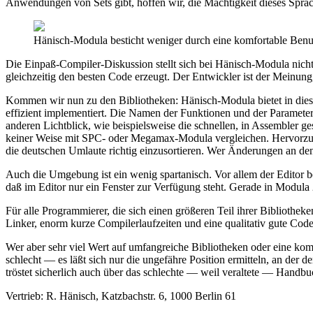
Anwendungen von Sets gibt, hoffen wir, die Mächtigkeit dieses Spra
Hänisch-Modula besticht weniger durch eine komfortable Benut
Die Einpaß-Compiler-Diskussion stellt sich bei Hänisch-Modula nich
gleichzeitig den besten Code erzeugt. Der Entwickler ist der Meinun
Kommen wir nun zu den Bibliotheken: Hänisch-Modula bietet in di
effizient implementiert. Die Namen der Funktionen und der Parameter 
anderen Lichtblick, wie beispielsweise die schnellen, in Assembler 
keiner Weise mit SPC- oder Megamax-Modula vergleichen. Hervorzuheb
die deutschen Umlaute richtig einzusortieren. Wer Änderungen an de
Auch die Umgebung ist ein wenig spartanisch. Vor allem der Editor be
daß im Editor nur ein Fenster zur Verfügung steht. Gerade in Modula 
Für alle Programmierer, die sich einen größeren Teil ihrer Bibliothe
Linker, enorm kurze Compilerlaufzeiten und eine qualitativ gute Code
Wer aber sehr viel Wert auf umfangreiche Bibliotheken oder eine kom
schlecht — es läßt sich nur die ungefähre Position ermitteln, an der 
tröstet sicherlich auch über das schlechte — weil veraltete — Handb
Vertrieb: R. Hänisch, Katzbachstr. 6, 1000 Berlin 61