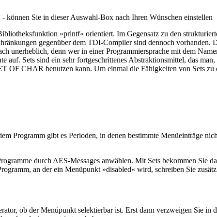
 können Sie in dieser Auswahl-Box nach Ihren Wünschen einstellen
liotheksfunktion »printf« orientiert. Im Gegensatz zu den strukturiert
Einschränkungen gegenüber dem TDI-Compiler sind dennoch vorhanden. Di
ach unerheblich, denn wer in einer Programmiersprache mit dem Namen 
auf. Sets sind ein sehr fortgeschrittenes Abstraktionsmittel, das man,
ET OF CHAR benutzen kann. Um einmal die Fähigkeiten von Sets zu dem
dem Programm gibt es Perioden, in denen bestimmte Menüeinträge nicht
r Programme durch AES-Messages anwählen. Mit Sets bekommen Sie das P
Programm, an der ein Menüpunkt »disabled« wird, schreiben Sie zusätzl
or, ob der Menüpunkt selektierbar ist. Erst dann verzweigen Sie in 