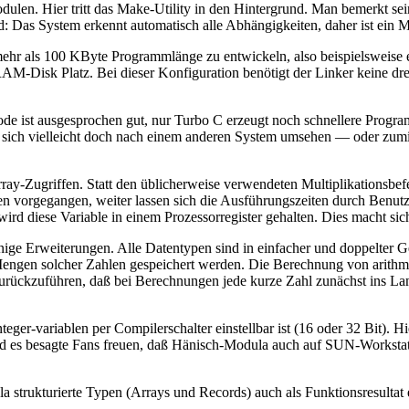
ulen. Hier tritt das Make-Utility in den Hintergrund. Man bemerkt se
: Das System erkennt automatisch alle Abhängigkeiten, daher ist ein M
 mehr als 100 KByte Programmlänge zu entwickeln, also beispielswei
RAM-Disk Platz. Bei dieser Konfiguration benötigt der Linker keine dr
Code ist ausgesprochen gut, nur Turbo C erzeugt noch schnellere Prog
e sich vielleicht doch nach einem anderen System umsehen — oder zum
ray-Zugriffen. Statt den üblicherweise verwendeten Multiplikationsbe
anten vorgegangen, weiter lassen sich die Ausführungszeiten durch B
 wird diese Variable in einem Prozessorregister gehalten. Dies macht si
einige Erweiterungen. Alle Datentypen sind in einfacher und doppelter
engen solcher Zahlen gespeichert werden. Die Berechnung von arith
zurückzuführen, daß bei Berechnungen jede kurze Zahl zunächst ins Lang
teger-variablen per Compilerschalter einstellbar ist (16 oder 32 Bit)
ird es besagte Fans freuen, daß Hänisch-Modula auch auf SUN-Workstat
strukturierte Typen (Arrays und Records) auch als Funktionsresultat e