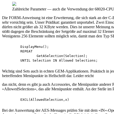
Zahlreiche Parameter — auch die Verwendung der 68020-CPU -
Die FORM-Anweisung ist eine Erweiterung, die sich stark an der C-Bib
sehr vorsichtig sein. Unser Prädikat: garantiert unportabel. Zwei 
dürfen nicht größer als 32 KByte werden. Dies ist unserer Meinung n
stößt dagegen die Beschränkung der Setgröße auf maximal 32 Elemente 
Wenigstens 256 Elemente sollten möglich sein, damit man den Typ S
	DisplayMenu();

	REPEAT

		GetASelection(Selection);

Wichtig sind Sets auch in echten GEM-Applikationen. Praktisch in je
betreffenden Menüpunkte in Hellschrift dar. Leider reicht
das nicht, denn es gibt ja auch Accessories, die Menüpunkte andere
»AllowedSelections«, das alle Menüpunkte enthält. An der Stelle im 
Bei der Auswertung der AES-Messages prüfen Sie mit dem »IN«-Operat