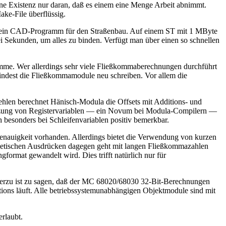
ine Existenz nur daran, daß es einem eine Menge Arbeit abnimmt.
ake-File überflüssig.
se ein CAD-Programm für den Straßenbau. Auf einem ST mit 1 MByte
ei Sekunden, um alles zu binden. Verfügt man über einen so schnellen
ramme. Wer allerdings sehr viele Fließkommaberechnungen durchführt
indest die Fließkommamodule neu schreiben. Vor allem die
fehlen berechnet Hänisch-Modula die Offsets mit Additions- und
enutzung von Registervariablen — ein Novum bei Modula-Compilern —
ch besonders bei Schleifenvariablen positiv bemerkbar.
 Genauigkeit vorhanden. Allerdings bietet die Verwendung von kurzen
metischen Ausdrücken dagegen geht mit langen Fließkommazahlen
format gewandelt wird. Dies trifft natürlich nur für
. Hierzu ist zu sagen, daß der MC 68020/68030 32-Bit-Berechnungen
ions läuft. Alle betriebssystemunabhängigen Objektmodule sind mit
rlaubt.