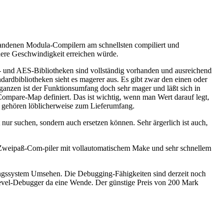
rhandenen Modula-Compilern am schnellsten compiliert und
here Geschwindigkeit erreichen würde.
und AES-Bibliotheken sind vollständig vorhanden und ausreichend
dardbibliotheken sieht es magerer aus. Es gibt zwar den einen oder
ganzen ist der Funktionsumfang doch sehr mager und läßt sich in
ompare-Map definiert. Das ist wichtig, wenn man Wert darauf legt,
s gehören löblicherweise zum Lieferumfang.
 nur suchen, sondern auch ersetzen können. Sehr ärgerlich ist auch,
Ein Zweipaß-Com-piler mit vollautomatischem Make und sehr schnellem
klungssystem Umsehen. Die Debugging-Fähigkeiten sind derzeit noch
ce-Level-Debugger da eine Wende. Der günstige Preis von 200 Mark