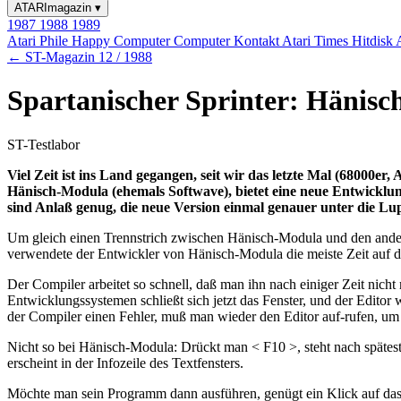
ATARImagazin
▾
1987
1988
1989
Atari Phile
Happy Computer
Computer Kontakt
Atari Times
Hitdisk
← ST-Magazin 12 / 1988
Spartanischer Sprinter: Hänis
ST-Testlabor
Viel Zeit ist ins Land gegangen, seit wir das letzte Mal (68000e
Hänisch-Modula (ehemals Softwave), bietet eine neue Entwicklu
sind Anlaß genug, die neue Version einmal genauer unter die L
Um gleich einen Trennstrich zwischen Hänisch-Modula und den and
verwendete der Entwickler von Hänisch-Modula die meiste Zeit auf d
Der Compiler arbeitet so schnell, daß man ihn nach einiger Zeit nic
Entwicklungssystemen schließt sich jetzt das Fenster, und der Editor
der Compiler einen Fehler, muß man wieder den Editor auf-rufen, um
Nicht so bei Hänisch-Modula: Drückt man < F10 >, steht nach späteste
erscheint in der Infozeile des Textfensters.
Möchte man sein Programm dann ausführen, genügt ein Klick auf das