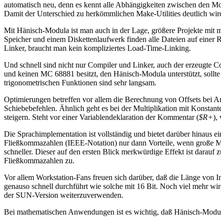
automatisch neu, denn es kennt alle Abhängigkeiten zwischen den Mod
Damit der Unterschied zu herkömmlichen Make-Utilities deutlich wird
Mit Hänisch-Modula ist man auch in der Lage, größere Projekte mit
Speicher und einem Diskettenlaufwerk finden alle Dateien auf einer 
Linker, braucht man kein kompliziertes Load-Time-Linking.
Und schnell sind nicht nur Compiler und Linker, auch der erzeugte 
und keinen MC 68881 besitzt, den Hänisch-Modula unterstützt, sollt
trigonometrischen Funktionen sind sehr langsam.
Optimierungen betreffen vor allem die Berechnung von Offsets bei Ar
Schiebebefehlen. Ähnlich geht es bei der Multiplikation mit Konst
steigern. Steht vor einer Variablendeklaration der Kommentar (
$R+
),
Die Sprachimplementation ist vollständig und bietet darüber hinaus 
Fließkommazahlen (IEEE-Notation) nur dann Vorteile, wenn große M
schneller. Dieser auf den ersten Blick merkwürdige Effekt ist darauf 
Fließkommazahlen zu.
Vor allem Workstation-Fans freuen sich darüber, daß die Länge von In
genauso schnell durchführt wie solche mit 16 Bit. Noch viel mehr w
der SUN-Version weiterzuverwenden.
Bei mathematischen Anwendungen ist es wichtig, daß Hänisch-Modula 