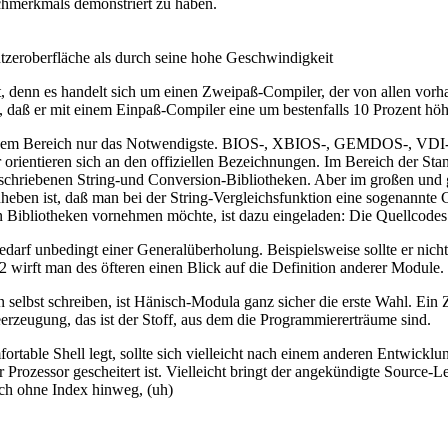
chmerkmals demonstriert zu haben.
zeroberfläche als durch seine hohe Geschwindigkeit
t, denn es handelt sich um einen Zweipaß-Compiler, der von allen vo
g, daß er mit einem Einpaß-Compiler eine um bestenfalls 10 Prozent hö
esem Bereich nur das Notwendigste. BIOS-, XBIOS-, GEMDOS-, VDI- 
orientieren sich an den offiziellen Bezeichnungen. Im Bereich der Stan
geschriebenen String-und Conversion-Bibliotheken. Aber im großen und 
en ist, daß man bei der String-Vergleichsfunktion eine sogenannte C
n Bibliotheken vornehmen möchte, ist dazu eingeladen: Die Quellcode
darf unbedingt einer Generalüberholung. Beispielsweise sollte er nicht
2 wirft man des öfteren einen Blick auf die Definition anderer Module.
ken selbst schreiben, ist Hänisch-Modula ganz sicher die erste Wahl. 
erzeugung, das ist der Stoff, aus dem die Programmiererträume sind.
fortable Shell legt, sollte sich vielleicht nach einem anderen Entwic
der Prozessor gescheitert ist. Vielleicht bringt der angekündigte Sour
uch ohne Index hinweg, (uh)