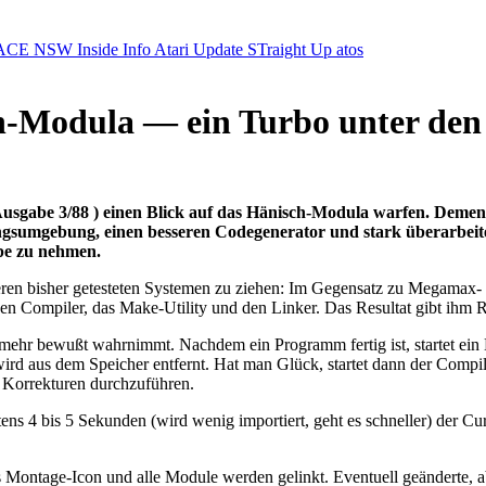
ACE NSW Inside Info
Atari Update
STraight Up
atos
ch-Modula — ein Turbo unter de
r, Ausgabe 3/88 ) einen Blick auf das Hänisch-Modula warfen. Demen
ngsumgebung, einen besseren Codegenerator und stark überarbeite
upe zu nehmen.
eren bisher getesteten Systemen zu ziehen: Im Gegensatz zu Megama
en Compiler, das Make-Utility und den Linker. Das Resultat gibt ihm R
ht mehr bewußt wahrnimmt. Nachdem ein Programm fertig ist, startet ei
 wird aus dem Speicher entfernt. Hat man Glück, startet dann der Compi
 Korrekturen durchzuführen.
ns 4 bis 5 Sekunden (wird wenig importiert, geht es schneller) der Cur
 Montage-Icon und alle Module werden gelinkt. Eventuell geänderte, a