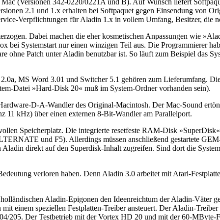
 Mac (Versionen 342-0220/0221A und B). Auf Wunsch liefert Softpaquet
onen 2.1 und 1.x erhalten bei Softpaquet gegen Einsendung von Origi
vice-Verpflichtungen für Aladin 1.x in vollem Umfang, Besitzer, die noch
unterzogen. Dabei machen die eher kosmetischen Anpassungen wie »Al
ox bei Systemstart nur einen winzigen Teil aus. Die Programmierer 
ware ohne Patch unter Aladin benutzbar ist. So läuft zum Beispiel das S
 2.0a, MS Word 3.01 und Switcher 5.1 gehören zum Lieferumfang. Die 
ystem-Datei »Hard-Disk 20« muß im System-Ordner vorhanden sein).
den Hardware-D-A-Wandler des Original-Macintosh. Der Mac-Sound er
z 11 kHz) über einen externen 8-Bit-Wandler am Parallelport.
ollen Speicherplatz. Die integrierte resetfeste RAM-Disk »SuperDisk
ALTERNATE und F5). Allerdings müssen anschließend gestartete GEM
adin direkt auf den Superdisk-Inhalt zugreifen. Sind dort die System
 Bedeutung verloren haben. Denn Aladin 3.0 arbeitet mit Atari-Festplat
 die holländischen Aladin-Epigonen den Ideenreichtum der Aladin-Väte
t einem speziellen Festplatten-Treiber ansteuert. Der Aladin-Treiber 
H204/205. Der Testbetrieb mit der Vortex HD 20 und mit der 60-MByte-