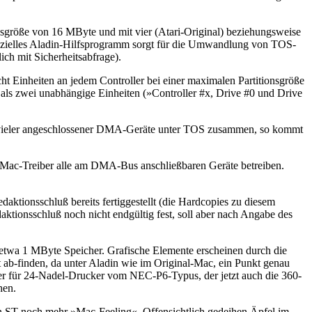
onsgröße von 16 MByte und mit vier (Atari-Original) beziehungsweise
spezielles Aladin-Hilfsprogramm sorgt für die Umwandlung von TOS-
ich mit Sicherheitsabfrage).
ht Einheiten an jedem Controller bei einer maximalen Partitionsgröße
 als zwei unabhängige Einheiten (»Controller #x, Drive #0 und Drive
vieler angeschlossener DMA-Geräte unter TOS zusammen, so kommt
te Mac-Treiber alle am DMA-Bus anschließbaren Geräte betreiben.
daktionsschluß bereits fertiggestellt (die Hardcopies zu diesem
tionsschluß noch nicht endgültig fest, soll aber nach Angabe des
t etwa 1 MByte Speicher. Grafische Elemente erscheinen durch die
 ab-finden, da unter Aladin wie im Original-Mac, ein Punkt genau
ber für 24-Nadel-Drucker vom NEC-P6-Typus, der jetzt auch die 360-
hen.
in ST noch mehr »Mac-Feeling«. Offensichtlich gedeihen Äpfel im