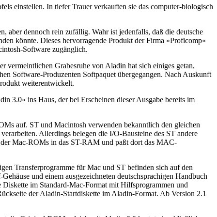
 einstellen. In tiefer Trauer verkauften sie das computer-biologisch
aber dennoch rein zufällig. Wahr ist jedenfalls, daß die deutsche
inden könnte. Dieses hervorragende Produkt der Firma »Proficomp«
cintosh-Software zugänglich.
er vermeintlichen Grabesruhe von Aladin hat sich einiges getan,
dischen Software-Produzenten Softpaquet übergegangen. Nach Auskunft
rodukt weiterentwickelt.
din 3.0« ins Haus, der bei Erscheinen dieser Ausgabe bereits im
-ROMs auf. ST und Macintosh verwenden bekanntlich den gleichen
erarbeiten. Allerdings belegen die I/O-Bausteine des ST andere
halt der Mac-ROMs in das ST-RAM und paßt dort das MAC-
igen Transferprogramme für Mac und ST befinden sich auf den
toff-Gehäuse und einem ausgezeichneten deutschsprachigen Handbuch
ite Diskette im Standard-Mac-Format mit Hilfsprogrammen und
Rückseite der Aladin-Startdiskette im Aladin-Format. Ab Version 2.1