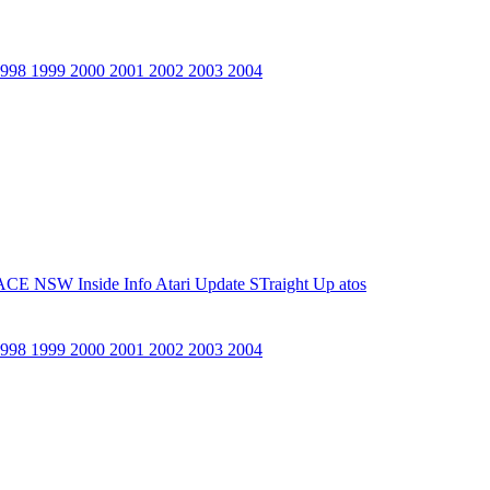
1998
1999
2000
2001
2002
2003
2004
ACE NSW Inside Info
Atari Update
STraight Up
atos
1998
1999
2000
2001
2002
2003
2004