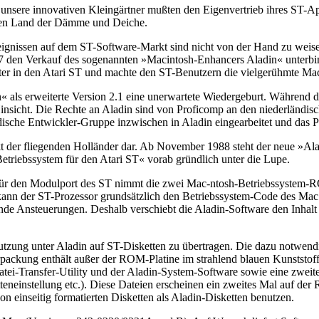
ere innovativen Kleingärtner mußten den Eigenvertrieb ihres ST-Apfels
rten Land der Dämme und Deiche.
gnissen auf dem ST-Software-Markt sind nicht von der Hand zu weisen, 
987 den Verkauf des sogenannten »Macintosh-Enhancers Aladin« unterb
ter in den Atari ST und machte den ST-Benutzern die vielgerühmte Ma
« als erweiterte Version 2.1 eine unerwartete Wiedergeburt. Während d
r Hinsicht. Die Rechte an Aladin sind von Proficomp an den niederlän
dische Entwickler-Gruppe inzwischen in Aladin eingearbeitet und das P
kt der fliegenden Holländer dar. Ab November 1988 steht der neue »Ala
Betriebssystem für den Atari ST« vorab gründlich unter die Lupe.
ne für den Modulport des ST nimmt die zwei Mac-ntosh-Betriebssystem
nn der ST-Prozessor grundsätzlich den Betriebssystem-Code des Mac v
ende Ansteuerungen. Deshalb verschiebt die Aladin-Software den In
ung unter Aladin auf ST-Disketten zu übertragen. Die dazu notwend
 Verpackung enthält außer der ROM-Platine im strahlend blauen Kunsts
atei-Transfer-Utility und der Aladin-System-Software sowie eine zwe
teneinstellung etc.). Diese Dateien erscheinen ein zweites Mal auf der 
n einseitig formatierten Disketten als Aladin-Disketten benutzen.