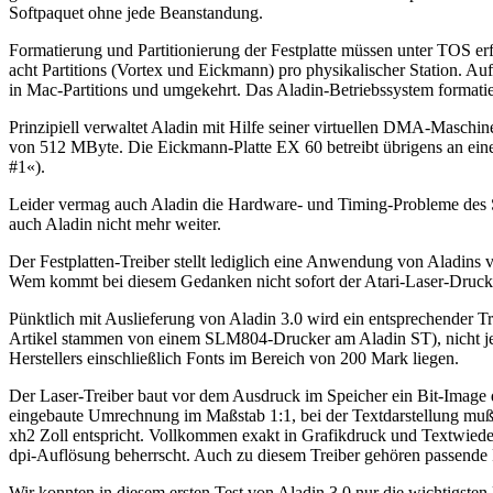
Softpaquet ohne jede Beanstandung.
Formatierung und Partitionierung der Festplatte müssen unter TOS er
acht Partitions (Vortex und Eickmann) pro physikalischer Station. A
in Mac-Partitions und umgekehrt. Das Aladin-Betriebssystem formatiert
Prinzipiell verwaltet Aladin mit Hilfe seiner virtuellen DMA-Maschin
von 512 MByte. Die Eickmann-Platte EX 60 betreibt übrigens an einem
#1«).
Leider vermag auch Aladin die Hardware- und Timing-Probleme de
auch Aladin nicht mehr weiter.
Der Festplatten-Treiber stellt lediglich eine Anwendung von Aladins
Wem kommt bei diesem Gedanken nicht sofort der Atari-Laser-Druc
Pünktlich mit Auslieferung von Aladin 3.0 wird ein entsprechender Tre
Artikel stammen von einem SLM804-Drucker am Aladin ST), nicht jedo
Herstellers einschließlich Fonts im Bereich von 200 Mark liegen.
Der Laser-Treiber baut vor dem Ausdruck im Speicher ein Bit-Image d
eingebaute Umrechnung im Maßstab 1:1, bei der Textdarstellung muß 
xh2 Zoll entspricht. Vollkommen exakt in Grafikdruck und Textwiede
dpi-Auflösung beherrscht. Auch zu diesem Treiber gehören passende 
Wir konnten in diesem ersten Test von Aladin 3.0 nur die wichtigst