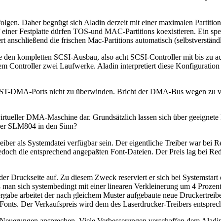
folgen. Daher begnügt sich Aladin derzeit mit einer maximalen Partiti
uf einer Festplatte dürfen TOS-und MAC-Partitions koexistieren. Ein 
 anschließend die frischen Mac-Partitions automatisch (selbstverständl
e den kompletten SCSI-Ausbau, also acht SCSI-Controller mit bis zu ac
 Controller zwei Laufwerke. Aladin interpretiert diese Konfiguration
s ST-DMA-Ports nicht zu überwinden. Bricht der DMA-Bus wegen zu 
 virtueller DMA-Maschine dar. Grundsätzlich lassen sich über geeigne
ker SLM804 in den Sinn?
iber als Systemdatei verfügbar sein. Der eigentliche Treiber war bei Re
ch die entsprechend angepaßten Font-Dateien. Der Preis lag bei Redak
er Druckseite auf. Zu diesem Zweck reserviert er sich bei Systemstar
man sich systembedingt mit einer linearen Verkleinerung um 4 Prozent
rgabe arbeitet der nach gleichem Muster aufgebaute neue Druckertrei
Fonts. Der Verkaufspreis wird dem des Laserdrucker-Treibers entsprec
en Neuerungen ansprechen. Viele Verbesserungen verschaffen dem Alad