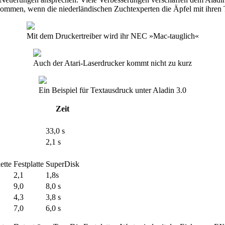
mmen, wenn die niederländischen Zuchtexperten die Äpfel mit ihren 
Mit dem Druckertreiber wird ihr NEC »Mac-tauglich«
Auch der Atari-Laserdrucker kommt nicht zu kurz
Ein Beispiel für Textausdruck unter Aladin 3.0
Zeit
33,0 s
2,1 s
ette
Festplatte
SuperDisk
2,1
1,8s
9,0
8,0 s
4,3
3,8 s
7,0
6,0 s