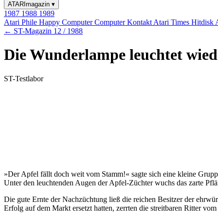
ATARImagazin
▾
1987
1988
1989
Atari Phile
Happy Computer
Computer Kontakt
Atari Times
Hitdisk
← ST-Magazin 12 / 1988
Die Wunderlampe leuchtet wiede
ST-Testlabor
»Der Apfel fällt doch weit vom Stamm!« sagte sich eine kleine Grup
Unter den leuchtenden Augen der Apfel-Züchter wuchs das zarte Pfl
Die gute Ernte der Nachzüchtung ließ die reichen Besitzer der ehrwü
Erfolg auf dem Markt ersetzt hatten, zerrten die streitbaren Ritter 