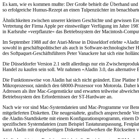
Es kam, wie es kommen mußte: Der Große behielt die Überhand und uns
so erfolgreiche Humus-Rezept an einen Tulpenzüchter im benachba
Ähnlichkeiten zwischen unserer kleinen Geschichte und gewissen Erei
Vertretung der Firma Apple per einstweiliger Verfügung im Jahre 1
in Karlsruhe »verpflanzte« das Betriebssystem der Macintosh-Compu
Im September 1988 auf der Atari-Messe in Düsseldorf erlebte »Aladin
sowohl in geschäftspolitischer als auch in Software-technologische
des Softpaquet-Geschäftsführers Peter Vanackere hat sich eine hollän
Die Düsseldorfer Version 2.1 stellt allerdings nur ein Zwischenprodu
Handel zu kaufen sein soll. Wir nahmen »Aladin 3.0, das alternative 
Die Funktionsweise von Aladin hat sich nicht geändert. Eine Plati
Mikroprozessor, nämlich den 68000-Prozessor von Motorola. Daher ka
Adressen als ihre Mac-Gegenstücke und erwarten teilweise abweich
Betriebssystem den Erfordernissen der ST-Hardware an.
Nach wie vor sind Mac-Systemdateien und Mac-Programme vor Benutz
mitgelieferten Disketten. Die neugestaltete, grafisch ansprechende
die Aladin-Startdiskette mit einem Konfigurationsprogramm, einem D
spezifischen Systemdateien (zum Beispiel Tastaturanpassung, Festplat
kann Aladin mit doppelseitigen Diskettenlaufwerken die Rückseiten vo