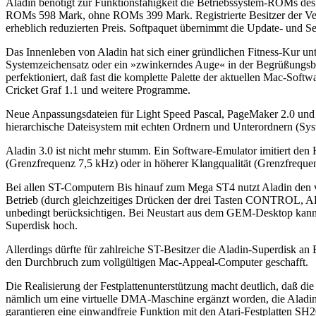
Aladin benötigt zur Funktionsfähigkeit die Betriebssystem-ROMs des
ROMs 598 Mark, ohne ROMs 399 Mark. Registrierte Besitzer der Versi
erheblich reduzierten Preis. Softpaquet übernimmt die Update- und Ser
Das Innenleben von Aladin hat sich einer gründlichen Fitness-Kur 
Systemzeichensatz oder ein »zwinkerndes Auge« in der Begrüßungsb
perfektioniert, daß fast die komplette Palette der aktuellen Mac-Soft
Cricket Graf 1.1 und weitere Programme.
Neue Anpassungsdateien für Light Speed Pascal, PageMaker 2.0 und
hierarchische Dateisystem mit echten Ordnern und Unterordnern (S
Aladin 3.0 ist nicht mehr stumm. Ein Software-Emulator imitiert 
(Grenzfrequenz 7,5 kHz) oder in höherer Klangqualität (Grenzfrequen
Bei allen ST-Computern Bis hinauf zum Mega ST4 nutzt Aladin den v
Betrieb (durch gleichzeitiges Drücken der drei Tasten CONTROL, 
unbedingt berücksichtigen. Bei Neustart aus dem GEM-Desktop kann Al
Superdisk hoch.
Allerdings dürfte für zahlreiche ST-Besitzer die Aladin-Superdisk an
den Durchbruch zum vollgültigen Mac-Appeal-Computer geschafft.
Die Realisierung der Festplattenunterstützung macht deutlich, daß
nämlich um eine virtuelle DMA-Maschine ergänzt worden, die Aladin mi
garantieren eine einwandfreie Funktion mit den Atari-Festplatten S