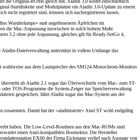
 die Original-ROMs gleich mit. Aladin 3.0 kostet einschließlich
nal-Startdiskette und Modulplatine ein Aladin 3.0-Update zu einem
 nicht registriert sind, können sich nachregistrieren lassen.
adins Wunderlampe« statt angebissenem Äpfelchen im
haben die Mac-Anpassung inzwischen in solch hohem Maße
ystem 3.2 ohne jede Anpassung, gleiches gilt für Ready-SetGo 4,
Aladin-Dateiverwaltung unterstützt in vollem Umfange das
tönt wahlweise aus dem Lautsprecher des SM124-Monochrom-Monitors
« übersteht ab Aladin 2.1 sogar das Überwechseln vom Mac- zum ST-
- oder TOS-Programme die System-Zeiger zur Speicherverwaltung
dateien gespeichert, fährt Aladin sogar das Mac-System aus der
ten zusammen. Damit hat der »aladinisierte« Atari ST wohl endgültig
r geerbt haben. Die Low-Level-Routinen aus den Mac-ROMs sind
erwartet einen Atari-kompatiblen Bootsektor. Die Hersteller
Festplattenstation EX60 der Firma Eickmann verlief nach Aussage von