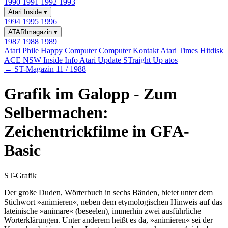
1990
1991
1992
1993
Atari Inside
▾
1994
1995
1996
ATARImagazin
▾
1987
1988
1989
Atari Phile
Happy Computer
Computer Kontakt
Atari Times
Hitdisk
ACE NSW Inside Info
Atari Update
STraight Up
atos
← ST-Magazin 11 / 1988
Grafik im Galopp - Zum
Selbermachen:
Zeichentrickfilme in GFA-
Basic
ST-Grafik
Der große Duden, Wörterbuch in sechs Bänden, bietet unter dem
Stichwort »animieren«, neben dem etymologischen Hinweis auf das
lateinische »animare« (beseelen), immerhin zwei ausführliche
Worterklärungen. Unter anderem heißt es da, »animieren« sei der