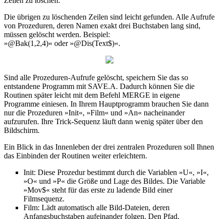
Zeilen zu löschen.
Die übrigen zu löschenden Zeilen sind leicht gefunden. Alle Aufrufe
von Prozeduren, deren Namen exakt drei Buchstaben lang sind,
müssen gelöscht werden. Beispiel:
»@Bak(1,2,4)« oder »@Dis(Text$)«.
Sind alle Prozeduren-Aufrufe gelöscht, speichern Sie das so
entstandene Programm mit SAVE.A. Dadurch können Sie die
Routinen später leicht mit dem Befehl MERGE in eigene
Programme einiesen. In Ihrem Hauptprogramm brauchen Sie dann
nur die Prozeduren »Init«, »Film« und »An« nacheinander
aufzurufen. Ihre Trick-Sequenz läuft dann wenig später über den
Bildschirm.
Ein Blick in das Innenleben der drei zentralen Prozeduren soll Ihnen
das Einbinden der Routinen weiter erleichtern.
Init: Diese Prozedur bestimmt durch die Variablen »U«, »I«,
»O« und »P« die Größe und Lage des Bildes. Die Variable
»Mov$« steht für das erste zu ladende Bild einer
Filmsequenz.
Film: Lädt automatisch alle Bild-Dateien, deren
Anfangsbuchstaben aufeinander folgen. Den Pfad,