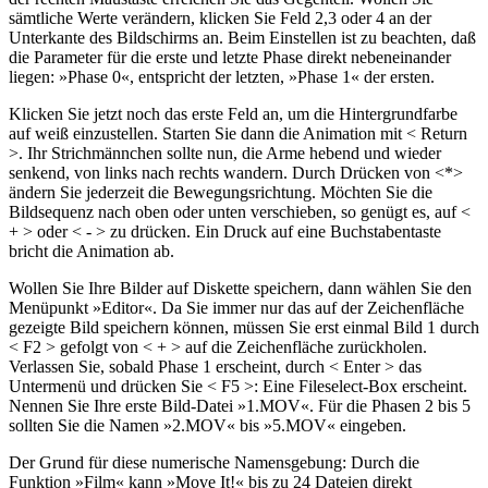
sämtliche Werte verändern, klicken Sie Feld 2,3 oder 4 an der
Unterkante des Bildschirms an. Beim Einstellen ist zu beachten, daß
die Parameter für die erste und letzte Phase direkt nebeneinander
liegen: »Phase 0«, entspricht der letzten, »Phase 1« der ersten.
Klicken Sie jetzt noch das erste Feld an, um die Hintergrundfarbe
auf weiß einzustellen. Starten Sie dann die Animation mit < Return
>. Ihr Strichmännchen sollte nun, die Arme hebend und wieder
senkend, von links nach rechts wandern. Durch Drücken von <*>
ändern Sie jederzeit die Bewegungsrichtung. Möchten Sie die
Bildsequenz nach oben oder unten verschieben, so genügt es, auf <
+ > oder < - > zu drücken. Ein Druck auf eine Buchstabentaste
bricht die Animation ab.
Wollen Sie Ihre Bilder auf Diskette speichern, dann wählen Sie den
Menüpunkt »Editor«. Da Sie immer nur das auf der Zeichenfläche
gezeigte Bild speichern können, müssen Sie erst einmal Bild 1 durch
< F2 > gefolgt von < + > auf die Zeichenfläche zurückholen.
Verlassen Sie, sobald Phase 1 erscheint, durch < Enter > das
Untermenü und drücken Sie < F5 >: Eine Fileselect-Box erscheint.
Nennen Sie Ihre erste Bild-Datei »1.MOV«. Für die Phasen 2 bis 5
sollten Sie die Namen »2.MOV« bis »5.MOV« eingeben.
Der Grund für diese numerische Namensgebung: Durch die
Funktion »Film« kann »Move It!« bis zu 24 Dateien direkt