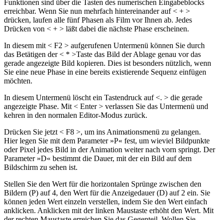
Funktionen sind über die Tasten des numerischen Eingabeblocks
erreichbar. Wenn Sie nun mehrfach hintereinander auf < + >
drücken, laufen alle fünf Phasen als Film vor Ihnen ab. Jedes
Drücken von < + > läßt dabei die nächste Phase erscheinen.
In diesem mit < F2 > aufgerufenen Untermenü können Sie durch
das Betätigen der < * >Taste das Bild der Ablage genau vor das
gerade angezeigte Bild kopieren. Dies ist besonders nützlich, wenn
Sie eine neue Phase in eine bereits existierende Sequenz einfügen
möchten.
In diesem Untermenü löscht ein Tastendruck auf <. > die gerade
angezeigte Phase. Mit < Enter > verlassen Sie das Untermenü und
kehren in den normalen Editor-Modus zurück.
Drücken Sie jetzt < F8 >, um ins Animationsmenü zu gelangen.
Hier legen Sie mit dem Parameter »P« fest, um wieviel Bildpunkte
oder Pixel jedes Bild in der Animation weiter nach vorn springt. Der
Parameter »D« bestimmt die Dauer, mit der ein Bild auf dem
Bildschirm zu sehen ist.
Stellen Sie den Wert für die horizontalen Sprünge zwischen den
Bildern (P) auf 4, den Wert für die Anzeigedauer (D) auf 2 ein. Sie
können jeden Wert einzeln verstellen, indem Sie den Wert einfach
anklicken. Anklicken mit der linken Maustaste erhöht den Wert. Mit
der rechten Maustaste erreichen Sie das Gegenteil. Wollen Sie