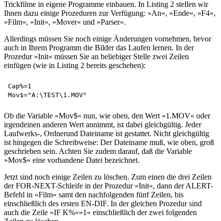
Trickfilme in eigene Programme einbauen. In Listing 2 stellen wir
Ihnen dazu einige Prozeduren zur Verfügung: »An«, »Ende«, »F4«,
»Film«, »Init«, »Mover« und »Parser«.
Allerdings müssen Sie noch einige Änderungen vornehmen, bevor
auch in Ihrem Programm die Bilder das Laufen lernen. In der
Prozedur »Init« müssen Sie an beliebiger Stelle zwei Zeilen
einfügen (wie in Listing 2 bereits geschehen):
Cap%=1 

Ob die Variable »Mov$« nun, wie oben, den Wert »1.MOV« oder
irgendeinen anderen Wert annimmt, ist dabei gleichgültig. Jeder
Laufwerks-, Ordnerund Dateiname ist gestattet. Nicht gleichgültig
ist hingegen die Schreibweise: Der Dateiname muß, wie oben, groß
geschrieben sein. Achten Sie zudem darauf, daß die Variable
»Mov$« eine vorhandene Datei bezeichnet.
Jetzt sind noch einige Zeilen zu löschen. Zum einen die drei Zeilen
der FOR-NEXT-Schleife in der Prozedur »Init«, dann der ALERT-
Befehl in »Film« samt den nachfolgenden fünf Zeilen, bis
einschließlich des ersten EN-DIF. In der gleichen Prozedur sind
auch die Zeile »IF K%«»1« einschließlich der zwei folgenden