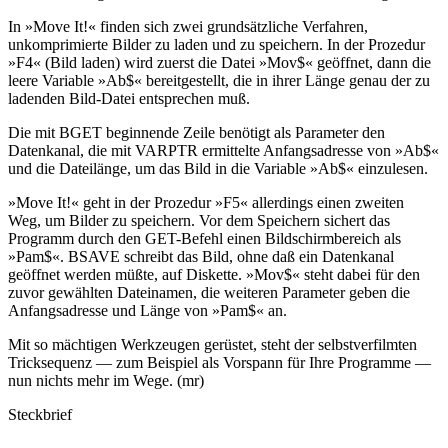
In »Move It!« finden sich zwei grundsätzliche Verfahren,
unkomprimierte Bilder zu laden und zu speichern. In der Prozedur
»F4« (Bild laden) wird zuerst die Datei »Mov$« geöffnet, dann die
leere Variable »Ab$« bereitgestellt, die in ihrer Länge genau der zu
ladenden Bild-Datei entsprechen muß.
Die mit BGET beginnende Zeile benötigt als Parameter den
Datenkanal, die mit VARPTR ermittelte Anfangsadresse von »Ab$«
und die Dateilänge, um das Bild in die Variable »Ab$« einzulesen.
»Move It!« geht in der Prozedur »F5« allerdings einen zweiten
Weg, um Bilder zu speichern. Vor dem Speichern sichert das
Programm durch den GET-Befehl einen Bildschirmbereich als
»Pam$«. BSAVE schreibt das Bild, ohne daß ein Datenkanal
geöffnet werden müßte, auf Diskette. »Mov$« steht dabei für den
zuvor gewählten Dateinamen, die weiteren Parameter geben die
Anfangsadresse und Länge von »Pam$« an.
Mit so mächtigen Werkzeugen gerüstet, steht der selbstverfilmten
Tricksequenz — zum Beispiel als Vorspann für Ihre Programme —
nun nichts mehr im Wege. (mr)
Steckbrief