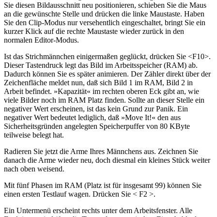
Sie diesen Bildausschnitt neu positionieren, schieben Sie die Maus
an die gewünschte Stelle und drücken die linke Maustaste. Haben
Sie den Clip-Modus nur versehentlich eingeschaltet, bringt Sie ein
kurzer Klick auf die rechte Maustaste wieder zurück in den
normalen Editor-Modus.
Ist das Strichmännchen einigermaßen geglückt, drücken Sie <F10>.
Dieser Tastendruck legt das Bild im Arbeitsspeicher (RAM) ab.
Dadurch können Sie es später animieren. Der Zähler direkt über der
Zeichenfläche meldet nun, daß sich Bild 1 im RAM, Bild 2 in
Arbeit befindet. »Kapazität« im rechten oberen Eck gibt an, wie
viele Bilder noch im RAM Platz finden. Sollte an dieser Stelle ein
negativer Wert erscheinen, ist das kein Grund zur Panik. Ein
negativer Wert bedeutet lediglich, daß »Move It!« den aus
Sicherheitsgründen angelegten Speicherpuffer von 80 KByte
teilweise belegt hat.
Radieren Sie jetzt die Arme Ihres Männchens aus. Zeichnen Sie
danach die Arme wieder neu, doch diesmal ein kleines Stück weiter
nach oben weisend.
Mit fünf Phasen im RAM (Platz ist für insgesamt 99) können Sie
einen ersten Testlauf wagen. Drücken Sie < F2 >.
Ein Untermenü erscheint rechts unter dem Arbeitsfenster. Alle