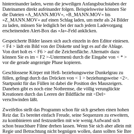
hintereinander laden, wenn die jeweiligen Anfangsbuchstaben der
Dateinamen direkt aufeinander folgen. Beispielsweise können Sie
die Dateien »A_MANN.MOV«, »B_MANN.MOV« bis
»Z_MANN.MOV« auf einen Schlag laden, um mehr als 24 Bilder
zu laden, müssen Sie lediglich bei der nach jedem Ladevorgang
erscheinenden Alert-Box das »Ja«-Feld anklicken.
Gespeicherte Bilder lassen sich auch einzeln in den Editor einiesen.
< F4 > lädt ein Bild von der Diskette und legt es auf die Ablage.
Von dort holt es < F6 > auf die Zeichenfläche. Alternativ dazu
können Sie es im < F2 >-Untermenü durch die Eingabe von < * >
vor die gerade angezeigte Phase kopieren.
Geschlossene Körper mit Hell- beziehungsweise Dunkelgrau zu
füllen, gelingt durch das Drücken von < 1 > beziehungsweise <2>.
Startpunkt für das Füllen ist dabei die Position des Mauszeigers.
Daneben gibt es noch eine Notbremse, die völlig verunglückte
Kreationen durch das Leeren der Bildfläche mit <Del>
verschwinden läßt.
Zweifellos stellt das Programm schon für sich gesehen einen hohen
Reiz dar. Es bereitet einfach Freude, seine Sequenzen zu erweitern,
zu kombinieren und festzustellen mit wie wenig Aufwand sich
schon brauchbare Filme drehen lassen. Wenn Sie sich aber allein mit
Regie und Betrachtung nicht begnügen wollen, dann sollten Sie Ihre