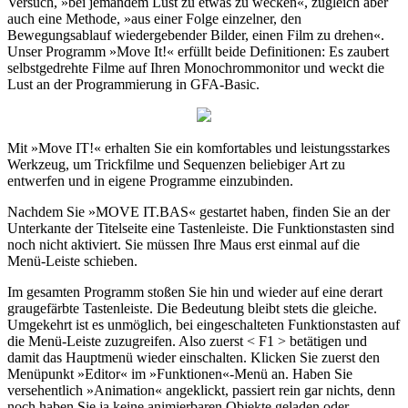
Versuch, »bei jemandem Lust zu etwas zu wecken«, zugleich aber
auch eine Methode, »aus einer Folge einzelner, den
Bewegungsablauf wiedergebender Bilder, einen Film zu drehen«.
Unser Programm »Move It!« erfüllt beide Definitionen: Es zaubert
selbstgedrehte Filme auf Ihren Monochrommonitor und weckt die
Lust an der Programmierung in GFA-Basic.
Mit »Move IT!« erhalten Sie ein komfortables und leistungsstarkes
Werkzeug, um Trickfilme und Sequenzen beliebiger Art zu
entwerfen und in eigene Programme einzubinden.
Nachdem Sie »MOVE IT.BAS« gestartet haben, finden Sie an der
Unterkante der Titelseite eine Tastenleiste. Die Funktionstasten sind
noch nicht aktiviert. Sie müssen Ihre Maus erst einmal auf die
Menü-Leiste schieben.
Im gesamten Programm stoßen Sie hin und wieder auf eine derart
graugefärbte Tastenleiste. Die Bedeutung bleibt stets die gleiche.
Umgekehrt ist es unmöglich, bei eingeschalteten Funktionstasten auf
die Menü-Leiste zuzugreifen. Also zuerst < F1 > betätigen und
damit das Hauptmenü wieder einschalten. Klicken Sie zuerst den
Menüpunkt »Editor« im »Funktionen«-Menü an. Haben Sie
versehentlich »Animation« angeklickt, passiert rein gar nichts, denn
noch haben Sie ja keine animierbaren Objekte geladen oder