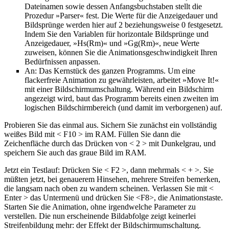
Dateinamen sowie dessen Anfangsbuchstaben stellt die
Prozedur »Parser« fest. Die Werte für die Anzeigedauer und
Bildsprünge werden hier auf 2 beziehungsweise 0 festgesetzt.
Indem Sie den Variablen für horizontale Bildsprünge und
Anzeigedauer, »Hs(Rm)« und »Gg(Rm)«, neue Werte
zuweisen, können Sie die Animationsgeschwindigkeit Ihren
Bedürfnissen anpassen.
An: Das Kernstück des ganzen Programms. Um eine
flackerfreie Animation zu gewährleisten, arbeitet »Move It!«
mit einer Bildschirmumschaltung. Während ein Bildschirm
angezeigt wird, baut das Programm bereits einen zweiten im
logischen Bildschirmbereich (und damit im verborgenen) auf.
Probieren Sie das einmal aus. Sichern Sie zunächst ein vollständig
weißes Bild mit < F10 > im RAM. Füllen Sie dann die
Zeichenfläche durch das Drücken von < 2 > mit Dunkelgrau, und
speichern Sie auch das graue Bild im RAM.
Jetzt ein Testlauf: Drücken Sie < F2 >, dann mehrmals < + >. Sie
müßten jetzt, bei genauerem Hinsehen, mehrere Streifen bemerken,
die langsam nach oben zu wandern scheinen. Verlassen Sie mit <
Enter > das Untermenü und drücken Sie <F8>, die Animationstaste.
Starten Sie die Animation, ohne irgendwelche Parameter zu
verstellen. Die nun erscheinende Bildabfolge zeigt keinerlei
Streifenbildung mehr: der Effekt der Bildschirmumschaltung.