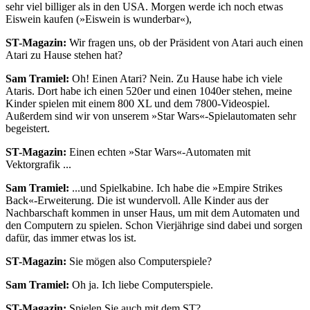
sehr viel billiger als in den USA. Morgen werde ich noch etwas
Eiswein kaufen (»Eiswein is wunderbar«),
ST-Magazin:
Wir fragen uns, ob der Präsident von Atari auch einen
Atari zu Hause stehen hat?
Sam Tramiel:
Oh! Einen Atari? Nein. Zu Hause habe ich viele
Ataris. Dort habe ich einen 520er und einen 1040er stehen, meine
Kinder spielen mit einem 800 XL und dem 7800-Videospiel.
Außerdem sind wir von unserem »Star Wars«-Spielautomaten sehr
begeistert.
ST-Magazin:
Einen echten »Star Wars«-Automaten mit
Vektorgrafik ...
Sam Tramiel:
...und Spielkabine. Ich habe die »Empire Strikes
Back«-Erweiterung. Die ist wundervoll. Alle Kinder aus der
Nachbarschaft kommen in unser Haus, um mit dem Automaten und
den Computern zu spielen. Schon Vierjährige sind dabei und sorgen
dafür, das immer etwas los ist.
ST-Magazin:
Sie mögen also Computerspiele?
Sam Tramiel:
Oh ja. Ich liebe Computerspiele.
ST-Magazin:
Spielen Sie auch mit dem ST?