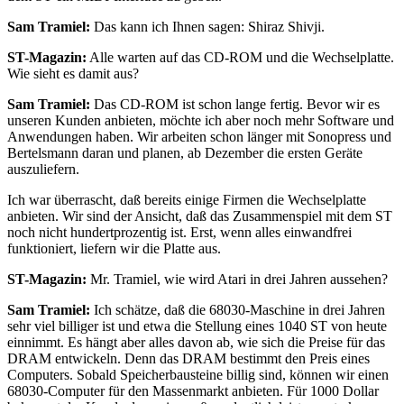
Sam Tramiel:
Das kann ich Ihnen sagen: Shiraz Shivji.
ST-Magazin:
Alle warten auf das CD-ROM und die Wechselplatte.
Wie sieht es damit aus?
Sam Tramiel:
Das CD-ROM ist schon lange fertig. Bevor wir es
unseren Kunden anbieten, möchte ich aber noch mehr Software und
Anwendungen haben. Wir arbeiten schon länger mit Sonopress und
Bertelsmann daran und planen, ab Dezember die ersten Geräte
auszuliefern.
Ich war überrascht, daß bereits einige Firmen die Wechselplatte
anbieten. Wir sind der Ansicht, daß das Zusammenspiel mit dem ST
noch nicht hundertprozentig ist. Erst, wenn alles einwandfrei
funktioniert, liefern wir die Platte aus.
ST-Magazin:
Mr. Tramiel, wie wird Atari in drei Jahren aussehen?
Sam Tramiel:
Ich schätze, daß die 68030-Maschine in drei Jahren
sehr viel billiger ist und etwa die Stellung eines 1040 ST von heute
einnimmt. Es hängt aber alles davon ab, wie sich die Preise für das
DRAM entwickeln. Denn das DRAM bestimmt den Preis eines
Computers. Sobald Speicherbausteine billig sind, können wir einen
68030-Computer für den Massenmarkt anbieten. Für 1000 Dollar