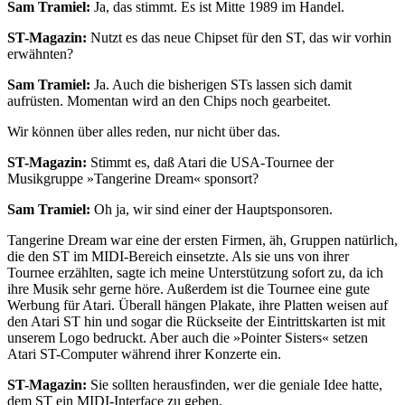
Sam Tramiel:
Ja, das stimmt. Es ist Mitte 1989 im Handel.
ST-Magazin:
Nutzt es das neue Chipset für den ST, das wir vorhin
erwähnten?
Sam Tramiel:
Ja. Auch die bisherigen STs lassen sich damit
aufrüsten. Momentan wird an den Chips noch gearbeitet.
Wir können über alles reden, nur nicht über das.
ST-Magazin:
Stimmt es, daß Atari die USA-Tournee der
Musikgruppe »Tangerine Dream« sponsort?
Sam Tramiel:
Oh ja, wir sind einer der Hauptsponsoren.
Tangerine Dream war eine der ersten Firmen, äh, Gruppen natürlich,
die den ST im MIDI-Bereich einsetzte. Als sie uns von ihrer
Tournee erzählten, sagte ich meine Unterstützung sofort zu, da ich
ihre Musik sehr gerne höre. Außerdem ist die Tournee eine gute
Werbung für Atari. Überall hängen Plakate, ihre Platten weisen auf
den Atari ST hin und sogar die Rückseite der Eintrittskarten ist mit
unserem Logo bedruckt. Aber auch die »Pointer Sisters« setzen
Atari ST-Computer während ihrer Konzerte ein.
ST-Magazin:
Sie sollten herausfinden, wer die geniale Idee hatte,
dem ST ein MIDI-Interface zu geben.