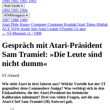
1990
1991
1992
1993
Atari Inside
▾
1994
1995
1996
ATARImagazin
▾
1987
1988
1989
Atari Phile
Happy Computer
Computer Kontakt
Atari Times
Hitdisk
ACE NSW Inside Info
Atari Update
STraight Up
atos
← ST-Magazin 11 / 1988
Gespräch mit Atari-Präsident
Sam Tramiel: »Die Leute sind
nicht dumm«
ST-Aktuell
Wie sieht Atari in drei Jahren aus? Welche Vorteile hat der ST
gegenüber dem Commodore Amiga? Was verbirgt sich in den
Einkaufstüten, die der Atari-President ins heimische
Kalifornien mitnimmt? Drei von vielen Fragen, auf die uns
Atari-Chef Sam Tramiel (38) Antwort gab.