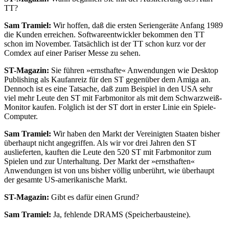
TT?
Sam Tramiel:
Wir hoffen, daß die ersten Seriengeräte Anfang 1989
die Kunden erreichen. Softwareentwickler bekommen den TT
schon im November. Tatsächlich ist der TT schon kurz vor der
Comdex auf einer Pariser Messe zu sehen.
ST-Magazin:
Sie führen »ernsthafte« Anwendungen wie Desktop
Publishing als Kaufanreiz für den ST gegenüber dem Amiga an.
Dennoch ist es eine Tatsache, daß zum Beispiel in den USA sehr
viel mehr Leute den ST mit Farbmonitor als mit dem Schwarzweiß-
Monitor kaufen. Folglich ist der ST dort in erster Linie ein Spiele-
Computer.
Sam Tramiel:
Wir haben den Markt der Vereinigten Staaten bisher
überhaupt nicht angegriffen. Als wir vor drei Jahren den ST
auslieferten, kauften die Leute den 520 ST mit Farbmonitor zum
Spielen und zur Unterhaltung. Der Markt der »ernsthaften«
Anwendungen ist von uns bisher völlig unberührt, wie überhaupt
der gesamte US-amerikanische Markt.
ST-Magazin:
Gibt es dafür einen Grund?
Sam Tramiel:
Ja, fehlende DRAMS (Speicherbausteine).