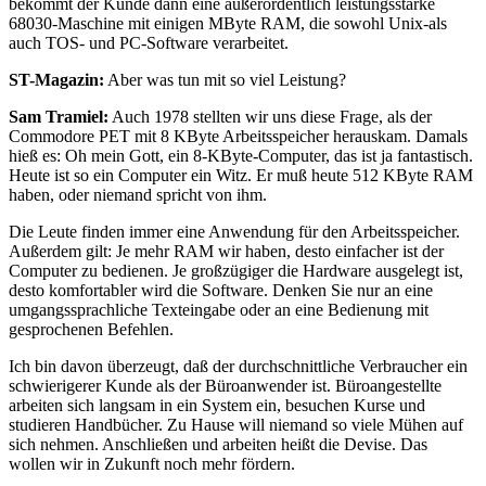
bekommt der Kunde dann eine außerordentlich leistungsstarke
68030-Maschine mit einigen MByte RAM, die sowohl Unix-als
auch TOS- und PC-Software verarbeitet.
ST-Magazin:
Aber was tun mit so viel Leistung?
Sam Tramiel:
Auch 1978 stellten wir uns diese Frage, als der
Commodore PET mit 8 KByte Arbeitsspeicher herauskam. Damals
hieß es: Oh mein Gott, ein 8-KByte-Computer, das ist ja fantastisch.
Heute ist so ein Computer ein Witz. Er muß heute 512 KByte RAM
haben, oder niemand spricht von ihm.
Die Leute finden immer eine Anwendung für den Arbeitsspeicher.
Außerdem gilt: Je mehr RAM wir haben, desto einfacher ist der
Computer zu bedienen. Je großzügiger die Hardware ausgelegt ist,
desto komfortabler wird die Software. Denken Sie nur an eine
umgangssprachliche Texteingabe oder an eine Bedienung mit
gesprochenen Befehlen.
Ich bin davon überzeugt, daß der durchschnittliche Verbraucher ein
schwierigerer Kunde als der Büroanwender ist. Büroangestellte
arbeiten sich langsam in ein System ein, besuchen Kurse und
studieren Handbücher. Zu Hause will niemand so viele Mühen auf
sich nehmen. Anschließen und arbeiten heißt die Devise. Das
wollen wir in Zukunft noch mehr fördern.