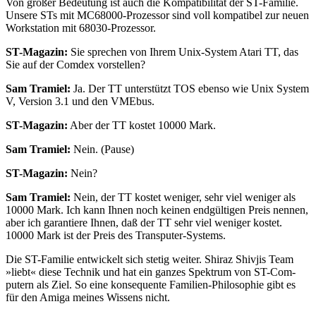
Von großer Bedeutung ist auch die Kompatibilität der ST-Familie.
Unsere STs mit MC68000-Prozessor sind voll kompatibel zur neuen
Workstation mit 68030-Prozessor.
ST-Magazin:
Sie sprechen von Ihrem Unix-System Atari TT, das
Sie auf der Comdex vorstellen?
Sam Tramiel:
Ja. Der TT unterstützt TOS ebenso wie Unix System
V, Version 3.1 und den VMEbus.
ST-Magazin:
Aber der TT kostet 10000 Mark.
Sam Tramiel:
Nein. (Pause)
ST-Magazin:
Nein?
Sam Tramiel:
Nein, der TT kostet weniger, sehr viel weniger als
10000 Mark. Ich kann Ihnen noch keinen endgültigen Preis nennen,
aber ich garantiere Ihnen, daß der TT sehr viel weniger kostet.
10000 Mark ist der Preis des Transputer-Systems.
Die ST-Familie entwickelt sich stetig weiter. Shiraz Shivjis Team
»liebt« diese Technik und hat ein ganzes Spektrum von ST-Com-
putern als Ziel. So eine konsequente Familien-Philosophie gibt es
für den Amiga meines Wissens nicht.