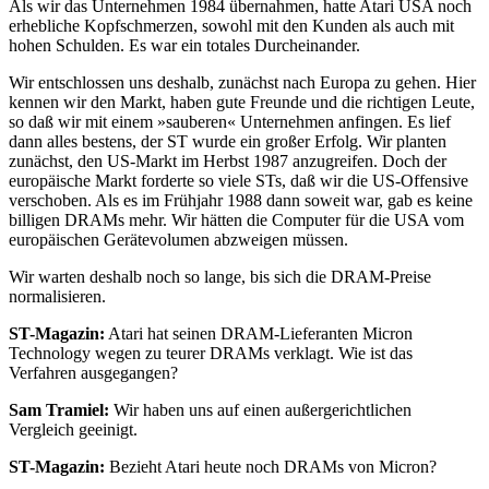
Als wir das Unternehmen 1984 übernahmen, hatte Atari USA noch
erhebliche Kopfschmerzen, sowohl mit den Kunden als auch mit
hohen Schulden. Es war ein totales Durcheinander.
Wir entschlossen uns deshalb, zunächst nach Europa zu gehen. Hier
kennen wir den Markt, haben gute Freunde und die richtigen Leute,
so daß wir mit einem »sauberen« Unternehmen anfingen. Es lief
dann alles bestens, der ST wurde ein großer Erfolg. Wir planten
zunächst, den US-Markt im Herbst 1987 anzugreifen. Doch der
europäische Markt forderte so viele STs, daß wir die US-Offensive
verschoben. Als es im Frühjahr 1988 dann soweit war, gab es keine
billigen DRAMs mehr. Wir hätten die Computer für die USA vom
europäischen Gerätevolumen abzweigen müssen.
Wir warten deshalb noch so lange, bis sich die DRAM-Preise
normalisieren.
ST-Magazin:
Atari hat seinen DRAM-Lieferanten Micron
Technology wegen zu teurer DRAMs verklagt. Wie ist das
Verfahren ausgegangen?
Sam Tramiel:
Wir haben uns auf einen außergerichtlichen
Vergleich geeinigt.
ST-Magazin:
Bezieht Atari heute noch DRAMs von Micron?