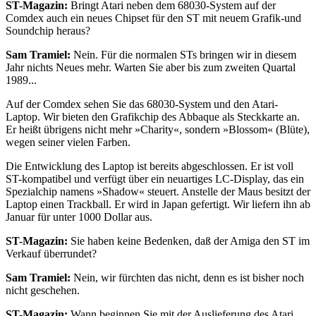
ST-Magazin:
Bringt Atari neben dem 68030-System auf der
Comdex auch ein neues Chipset für den ST mit neuem Grafik-und
Soundchip heraus?
Sam Tramiel:
Nein. Für die normalen STs bringen wir in diesem
Jahr nichts Neues mehr. Warten Sie aber bis zum zweiten Quartal
1989...
Auf der Comdex sehen Sie das 68030-System und den Atari-
Laptop. Wir bieten den Grafikchip des Abbaque als Steckkarte an.
Er heißt übrigens nicht mehr »Charity«, sondern »Blossom« (Blüte),
wegen seiner vielen Farben.
Die Entwicklung des Laptop ist bereits abgeschlossen. Er ist voll
ST-kompatibel und verfügt über ein neuartiges LC-Display, das ein
Spezialchip namens »Shadow« steuert. Anstelle der Maus besitzt der
Laptop einen Trackball. Er wird in Japan gefertigt. Wir liefern ihn ab
Januar für unter 1000 Dollar aus.
ST-Magazin:
Sie haben keine Bedenken, daß der Amiga den ST im
Verkauf überrundet?
Sam Tramiel:
Nein, wir fürchten das nicht, denn es ist bisher noch
nicht geschehen.
ST-Magazin:
Wann beginnen Sie mit der Auslieferung des Atari