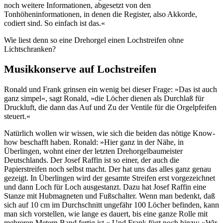
noch weitere Informationen, abgesetzt von den
Tonhöheninformationen, in denen die Register, also Akkorde,
codiert sind. So einfach ist das.«
Wie liest denn so eine Drehorgel einen Lochstreifen ohne
Lichtschranken?
Musikkonserve auf Lochstreifen
Ronald und Frank grinsen ein wenig bei dieser Frage: »Das ist auch
ganz simpel«, sagt Ronald, »die Löcher dienen als Durchlaß für
Druckluft, die dann das Auf und Zu der Ventile für die Orgelpfeifen
steuert.«
Natürlich wollen wir wissen, wie sich die beiden das nötige Know-
how beschafft haben. Ronald: »Hier ganz in der Nähe, in
Überlingen, wohnt einer der letzten Drehorgelbaumeister
Deutschlands. Der Josef Raffin ist so einer, der auch die
Papierstreifen noch selbst macht. Der hat uns das alles ganz genau
gezeigt. In Überlingen wird der gesamte Streifen erst vorgezeichnet
und dann Loch für Loch ausgestanzt. Dazu hat Josef Raffin eine
Stanze mit Hubmagneten und Fußschalter. Wenn man bedenkt, daß
sich auf 10 cm im Durchschnitt ungefähr 100 Löcher befinden, kann
man sich vorstellen, wie lange es dauert, bis eine ganze Rolle mit
mehreren Metern Band fertig ist.« Und Frank fügt noch hinzu: »Wir