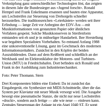
Verknüpfung ganz unterschiedlicher Technologien löst, das zeigten
in diesem Jahr die Bundessieger aus »Jugend forscht«. Ronald
Hempel und Frank Enkelmann ersannen und bauten eine Apparatur,
um Lochstreifen zur Steuerung von Drehorgeln schneller
herzustellen. Die traditionsreichen »Leierkästen« werden seit ihrer
Erfindung — lange Zeit vor Anbeginn der EDV-Ära —mit
Musikinformationen von gestanztem Papier oder ähnlichen
Verfahren gespeist. Solche Musikkonserven in Streifenform
entstanden seit eh und je in mühseliger Handarbeit. Ihre Herstellung
war begabten Spezialisten Vorbehalten. So entstand Anfang 1988
eine unkonventionelle Lösung, ganz im Geschmack des modernen
Informationszeitalters. Zunächst in den Köpfen der beiden
Auszubildenden. Dann auf dem Reißbrett und schließlich an der
Werkbank und im Elektroniklabor der Motoren- und Turbinen-
Union (MTU) in Friedrichshafen. Dort befinden sich Ronald und
Frank in der Ausbildung zum Industriemechaniker.
Foto: Peter Thomann. Stern
Drei Komponenten bilden eine Einheit: Da ist zunächst das
Eingabegerät, ein Synthesizer mit MIDI-Schnittstelle, über die das
System per Klaviatur mit neuer Musik versorgt wird. Die Ausgabe
besorgt eine pneumatische Stanze, die nicht nur neue Lochstreifen
»druckt«, sondern auch fertige — alte wie neue — einlesen kann.
Zentrales Steuerorgan der Anlage ist ein Atari 1040 ST. Er sorgt