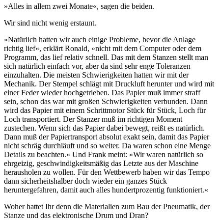
»Alles in allem zwei Monate«, sagen die beiden.
Wir sind nicht wenig erstaunt.
»Natürlich hatten wir auch einige Probleme, bevor die Anlage
richtig lief«, erklärt Ronald, »nicht mit dem Computer oder dem
Programm, das lief relativ schnell. Das mit dem Stanzen stellt man
sich natürlich einfach vor, aber da sind sehr enge Toleranzen
einzuhalten. Die meisten Schwierigkeiten hatten wir mit der
Mechanik. Der Stempel schlägt mit Druckluft herunter und wird mit
einer Feder wieder hochgetrieben. Das Papier muß immer straff
sein, schon das war mit großen Schwierigkeiten verbunden. Dann
wird das Papier mit einem Schrittmotor Stück für Stück, Loch für
Loch transportiert. Der Stanzer muß im richtigen Moment
zustechen. Wenn sich das Papier dabei bewegt, reißt es natürlich.
Dann muß der Papiertransport absolut exakt sein, damit das Papier
nicht schräg durchläuft und so weiter. Da waren schon eine Menge
Details zu beachten.« Und Frank meint: »Wir waren natürlich so
ehrgeizig, geschwindigkeitsmäßig das Letzte aus der Maschine
herausholen zu wollen. Für den Wettbewerb haben wir das Tempo
dann sicherheitshalber doch wieder ein ganzes Stück
heruntergefahren, damit auch alles hundertprozentig funktioniert.«
Woher hattet Ihr denn die Materialien zum Bau der Pneumatik, der
Stanze und das elektronische Drum und Dran?