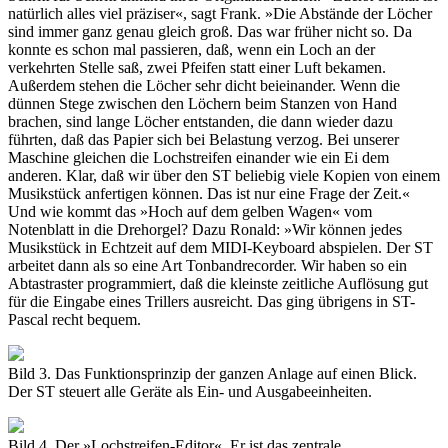
natürlich alles viel präziser«, sagt Frank. »Die Abstände der Löcher
sind immer ganz genau gleich groß. Das war früher nicht so. Da
konnte es schon mal passieren, daß, wenn ein Loch an der
verkehrten Stelle saß, zwei Pfeifen statt einer Luft bekamen.
Außerdem stehen die Löcher sehr dicht beieinander. Wenn die
dünnen Stege zwischen den Löchern beim Stanzen von Hand
brachen, sind lange Löcher entstanden, die dann wieder dazu
führten, daß das Papier sich bei Belastung verzog. Bei unserer
Maschine gleichen die Lochstreifen einander wie ein Ei dem
anderen. Klar, daß wir über den ST beliebig viele Kopien von einem
Musikstück anfertigen können. Das ist nur eine Frage der Zeit.«
Und wie kommt das »Hoch auf dem gelben Wagen« vom
Notenblatt in die Drehorgel? Dazu Ronald: »Wir können jedes
Musikstück in Echtzeit auf dem MIDI-Keyboard abspielen. Der ST
arbeitet dann als so eine Art Tonbandrecorder. Wir haben so ein
Abtastraster programmiert, daß die kleinste zeitliche Auflösung gut
für die Eingabe eines Trillers ausreicht. Das ging übrigens in ST-
Pascal recht bequem.
Bild 3. Das Funktionsprinzip der ganzen Anlage auf einen Blick.
Der ST steuert alle Geräte als Ein- und Ausgabeeinheiten.
Bild 4. Der »Lochstreifen-Editor«. Er ist das zentrale