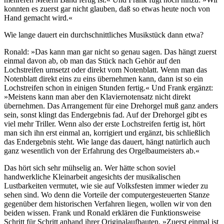
konnten es zuerst gar nicht glauben, daß so etwas heute noch von
Hand gemacht wird.«
Wie lange dauert ein durchschnittliches Musikstück dann etwa?
Ronald: »Das kann man gar nicht so genau sagen. Das hängt zuerst
einmal davon ab, ob man das Stück nach Gehör auf den
Lochstreifen umsetzt oder direkt vom Notenblatt. Wenn man das
Notenblatt direkt eins zu eins übernehmen kann, dann ist so ein
Lochstreifen schon in einigen Stunden fertig.« Und Frank ergänzt:
»Meistens kann man aber den Klaviernotensatz nicht direkt
übernehmen. Das Arrangement für eine Drehorgel muß ganz anders
sein, sonst klingt das Endergebnis fad. Auf der Drehorgel gibt es
viel mehr Triller. Wenn also der erste Lochstreifen fertig ist, hört
man sich ihn erst einmal an, korrigiert und ergänzt, bis schließlich
das Endergebnis steht. Wie lange das dauert, hängt natürlich auch
ganz wesentlich von der Erfahrung des Orgelbaumeisters ab.«
Das hört sich sehr mühselig an. Wer hätte schon soviel
handwerkliche Kleinarbeit angesichts der musikalischen
Lustbarkeiten vermutet, wie sie auf Volksfesten immer wieder zu
sehen sind. Wo denn die Vorteile der computergesteuerten Stanze
gegenüber dem historischen Verfahren liegen, wollen wir von den
beiden wissen. Frank und Ronald erklären die Funktionsweise
Schritt für Schritt anhand ihrer Originalaufbauten. »Zuerst einmal ist