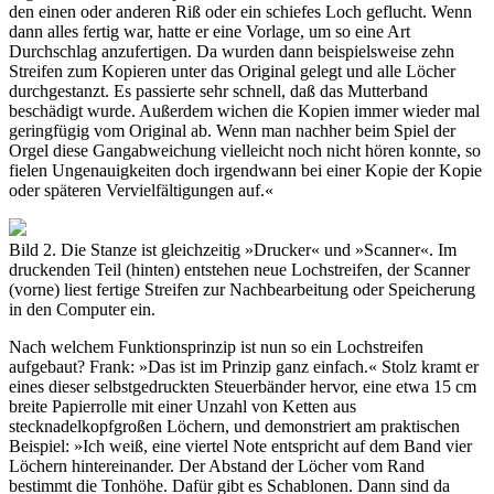
den einen oder anderen Riß oder ein schiefes Loch geflucht. Wenn
dann alles fertig war, hatte er eine Vorlage, um so eine Art
Durchschlag anzufertigen. Da wurden dann beispielsweise zehn
Streifen zum Kopieren unter das Original gelegt und alle Löcher
durchgestanzt. Es passierte sehr schnell, daß das Mutterband
beschädigt wurde. Außerdem wichen die Kopien immer wieder mal
geringfügig vom Original ab. Wenn man nachher beim Spiel der
Orgel diese Gangabweichung vielleicht noch nicht hören konnte, so
fielen Ungenauigkeiten doch irgendwann bei einer Kopie der Kopie
oder späteren Vervielfältigungen auf.«
Bild 2. Die Stanze ist gleichzeitig »Drucker« und »Scanner«. Im
druckenden Teil (hinten) entstehen neue Lochstreifen, der Scanner
(vorne) liest fertige Streifen zur Nachbearbeitung oder Speicherung
in den Computer ein.
Nach welchem Funktionsprinzip ist nun so ein Lochstreifen
aufgebaut? Frank: »Das ist im Prinzip ganz einfach.« Stolz kramt er
eines dieser selbstgedruckten Steuerbänder hervor, eine etwa 15 cm
breite Papierrolle mit einer Unzahl von Ketten aus
stecknadelkopfgroßen Löchern, und demonstriert am praktischen
Beispiel: »Ich weiß, eine viertel Note entspricht auf dem Band vier
Löchern hintereinander. Der Abstand der Löcher vom Rand
bestimmt die Tonhöhe. Dafür gibt es Schablonen. Dann sind da