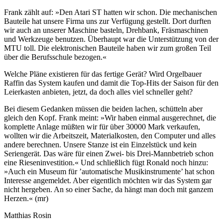
Frank zählt auf: »Den Atari ST hatten wir schon. Die mechanischen
Bauteile hat unsere Firma uns zur Verfügung gestellt. Dort durften
wir auch an unserer Maschine basteln, Drehbank, Fräsmaschinen
und Werkzeuge benutzen. Überhaupt war die Unterstützung von der
MTU toll. Die elektronischen Bauteile haben wir zum großen Teil
über die Berufsschule bezogen.«
Welche Pläne existieren für das fertige Gerät? Wird Orgelbauer
Raffin das System kaufen und damit die Top-Hits der Saison für den
Leierkasten anbieten, jetzt, da doch alles viel schneller geht?
Bei diesem Gedanken müssen die beiden lachen, schütteln aber
gleich den Kopf. Frank meint: »Wir haben einmal ausgerechnet, die
komplette Anlage müßten wir für über 30000 Mark verkaufen,
wollten wir die Arbeitszeit, Materialkosten, den Computer und alles
andere berechnen. Unsere Stanze ist ein Einzelstück und kein
Seriengerät. Das wäre für einen Zwei- bis Drei-Mannbetrieb schon
eine Rieseninvestition.« Und schließlich fügt Ronald noch hinzu:
»Auch ein Museum für ’automatische Musikinstrumente’ hat schon
Interesse angemeldet. Aber eigentlich möchten wir das System gar
nicht hergeben. An so einer Sache, da hängt man doch mit ganzem
Herzen.« (mr)
Matthias Rosin