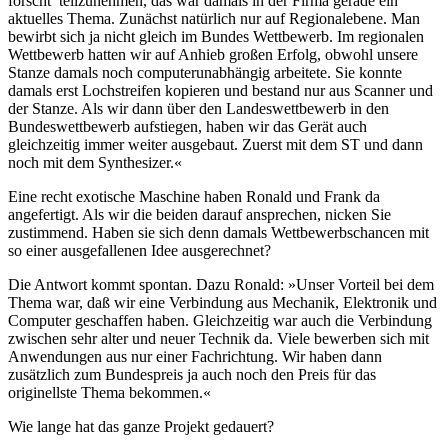
forscht’ teilzunehmen, das war damals in der Firma gerade ein
aktuelles Thema. Zunächst natürlich nur auf Regionalebene. Man
bewirbt sich ja nicht gleich im Bundes Wettbewerb. Im regionalen
Wettbewerb hatten wir auf Anhieb großen Erfolg, obwohl unsere
Stanze damals noch computerunabhängig arbeitete. Sie konnte
damals erst Lochstreifen kopieren und bestand nur aus Scanner und
der Stanze. Als wir dann über den Landeswettbewerb in den
Bundeswettbewerb aufstiegen, haben wir das Gerät auch
gleichzeitig immer weiter ausgebaut. Zuerst mit dem ST und dann
noch mit dem Synthesizer.«
Eine recht exotische Maschine haben Ronald und Frank da
angefertigt. Als wir die beiden darauf ansprechen, nicken Sie
zustimmend. Haben sie sich denn damals Wettbewerbschancen mit
so einer ausgefallenen Idee ausgerechnet?
Die Antwort kommt spontan. Dazu Ronald: »Unser Vorteil bei dem
Thema war, daß wir eine Verbindung aus Mechanik, Elektronik und
Computer geschaffen haben. Gleichzeitig war auch die Verbindung
zwischen sehr alter und neuer Technik da. Viele bewerben sich mit
Anwendungen aus nur einer Fachrichtung. Wir haben dann
zusätzlich zum Bundespreis ja auch noch den Preis für das
originellste Thema bekommen.«
Wie lange hat das ganze Projekt gedauert?