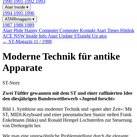
1990
1991
1992
1993
Atari Inside
▾
1994
1995
1996
ATARImagazin
▾
1987
1988
1989
Atari Phile
Happy Computer
Computer Kontakt
Atari Times
Hitdisk
ACE NSW Inside Info
Atari Update
STraight Up
atos
← ST-Magazin 11 / 1988
Moderne Technik für antike
Apparate
ST-Story
Zwei Tüftler gewannen mit dem ST und einer raffinierten Idee
den diesjährigen Bundeswettbewerb »Jugend forscht«
Bild 1. Symbiose aus moderner Technik und »guter alter Zeit«: Mit
ST, MIDI-Keyboard und einer pneumatischen Stanze stellen Frank
Enkelmann (links) und Ronald Hempel Lochstreifen zur Steuerung
von Drehorgeln her.
Wie man eine ungewöhnliche Problemstellung durch die elegante