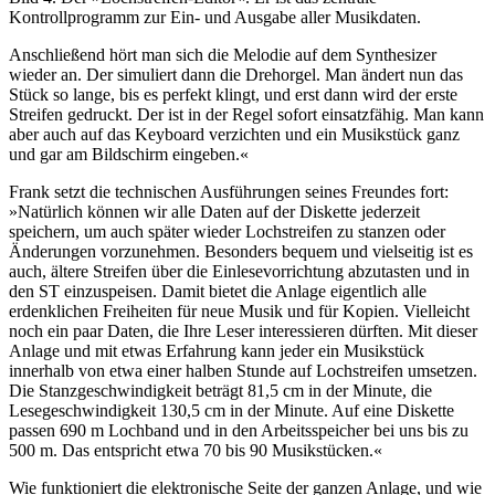
Kontrollprogramm zur Ein- und Ausgabe aller Musikdaten.
Anschließend hört man sich die Melodie auf dem Synthesizer
wieder an. Der simuliert dann die Drehorgel. Man ändert nun das
Stück so lange, bis es perfekt klingt, und erst dann wird der erste
Streifen gedruckt. Der ist in der Regel sofort einsatzfähig. Man kann
aber auch auf das Keyboard verzichten und ein Musikstück ganz
und gar am Bildschirm eingeben.«
Frank setzt die technischen Ausführungen seines Freundes fort:
»Natürlich können wir alle Daten auf der Diskette jederzeit
speichern, um auch später wieder Lochstreifen zu stanzen oder
Änderungen vorzunehmen. Besonders bequem und vielseitig ist es
auch, ältere Streifen über die Einlesevorrichtung abzutasten und in
den ST einzuspeisen. Damit bietet die Anlage eigentlich alle
erdenklichen Freiheiten für neue Musik und für Kopien. Vielleicht
noch ein paar Daten, die Ihre Leser interessieren dürften. Mit dieser
Anlage und mit etwas Erfahrung kann jeder ein Musikstück
innerhalb von etwa einer halben Stunde auf Lochstreifen umsetzen.
Die Stanzgeschwindigkeit beträgt 81,5 cm in der Minute, die
Lesegeschwindigkeit 130,5 cm in der Minute. Auf eine Diskette
passen 690 m Lochband und in den Arbeitsspeicher bei uns bis zu
500 m. Das entspricht etwa 70 bis 90 Musikstücken.«
Wie funktioniert die elektronische Seite der ganzen Anlage, und wie