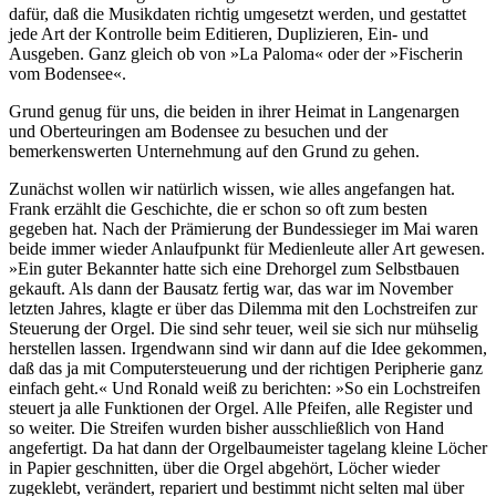
dafür, daß die Musikdaten richtig umgesetzt werden, und gestattet
jede Art der Kontrolle beim Editieren, Duplizieren, Ein- und
Ausgeben. Ganz gleich ob von »La Paloma« oder der »Fischerin
vom Bodensee«.
Grund genug für uns, die beiden in ihrer Heimat in Langenargen
und Oberteuringen am Bodensee zu besuchen und der
bemerkenswerten Unternehmung auf den Grund zu gehen.
Zunächst wollen wir natürlich wissen, wie alles angefangen hat.
Frank erzählt die Geschichte, die er schon so oft zum besten
gegeben hat. Nach der Prämierung der Bundessieger im Mai waren
beide immer wieder Anlaufpunkt für Medienleute aller Art gewesen.
»Ein guter Bekannter hatte sich eine Drehorgel zum Selbstbauen
gekauft. Als dann der Bausatz fertig war, das war im November
letzten Jahres, klagte er über das Dilemma mit den Lochstreifen zur
Steuerung der Orgel. Die sind sehr teuer, weil sie sich nur mühselig
herstellen lassen. Irgendwann sind wir dann auf die Idee gekommen,
daß das ja mit Computersteuerung und der richtigen Peripherie ganz
einfach geht.« Und Ronald weiß zu berichten: »So ein Lochstreifen
steuert ja alle Funktionen der Orgel. Alle Pfeifen, alle Register und
so weiter. Die Streifen wurden bisher ausschließlich von Hand
angefertigt. Da hat dann der Orgelbaumeister tagelang kleine Löcher
in Papier geschnitten, über die Orgel abgehört, Löcher wieder
zugeklebt, verändert, repariert und bestimmt nicht selten mal über