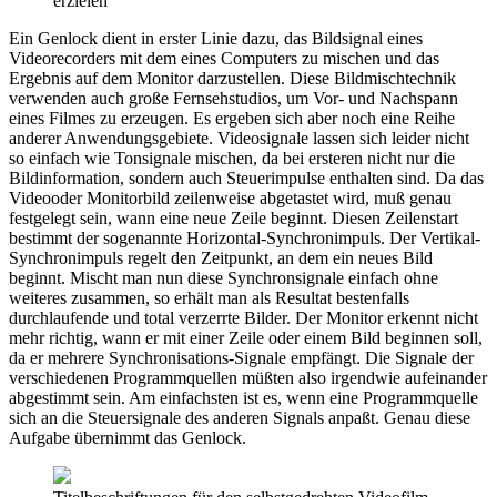
erzielen
Ein Genlock dient in erster Linie dazu, das Bildsignal eines
Videorecorders mit dem eines Computers zu mischen und das
Ergebnis auf dem Monitor darzustellen. Diese Bildmischtechnik
verwenden auch große Fernsehstudios, um Vor- und Nachspann
eines Filmes zu erzeugen. Es ergeben sich aber noch eine Reihe
anderer Anwendungsgebiete. Videosignale lassen sich leider nicht
so einfach wie Tonsignale mischen, da bei ersteren nicht nur die
Bildinformation, sondern auch Steuerimpulse enthalten sind. Da das
Videooder Monitorbild zeilenweise abgetastet wird, muß genau
festgelegt sein, wann eine neue Zeile beginnt. Diesen Zeilenstart
bestimmt der sogenannte Horizontal-Synchronimpuls. Der Vertikal-
Synchronimpuls regelt den Zeitpunkt, an dem ein neues Bild
beginnt. Mischt man nun diese Synchronsignale einfach ohne
weiteres zusammen, so erhält man als Resultat bestenfalls
durchlaufende und total verzerrte Bilder. Der Monitor erkennt nicht
mehr richtig, wann er mit einer Zeile oder einem Bild beginnen soll,
da er mehrere Synchronisations-Signale empfängt. Die Signale der
verschiedenen Programmquellen müßten also irgendwie aufeinander
abgestimmt sein. Am einfachsten ist es, wenn eine Programmquelle
sich an die Steuersignale des anderen Signals anpaßt. Genau diese
Aufgabe übernimmt das Genlock.