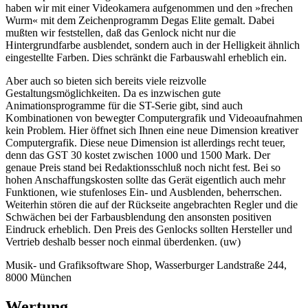
haben wir mit einer Videokamera aufgenommen und den »frechen
Wurm« mit dem Zeichenprogramm Degas Elite gemalt. Dabei
mußten wir feststellen, daß das Genlock nicht nur die
Hintergrundfarbe ausblendet, sondern auch in der Helligkeit ähnlich
eingestellte Farben. Dies schränkt die Farbauswahl erheblich ein.
Aber auch so bieten sich bereits viele reizvolle
Gestaltungsmöglichkeiten. Da es inzwischen gute
Animationsprogramme für die ST-Serie gibt, sind auch
Kombinationen von bewegter Computergrafik und Videoaufnahmen
kein Problem. Hier öffnet sich Ihnen eine neue Dimension kreativer
Computergrafik. Diese neue Dimension ist allerdings recht teuer,
denn das GST 30 kostet zwischen 1000 und 1500 Mark. Der
genaue Preis stand bei Redaktionsschluß noch nicht fest. Bei so
hohen Anschaffungskosten sollte das Gerät eigentlich auch mehr
Funktionen, wie stufenloses Ein- und Ausblenden, beherrschen.
Weiterhin stören die auf der Rückseite angebrachten Regler und die
Schwächen bei der Farbausblendung den ansonsten positiven
Eindruck erheblich. Den Preis des Genlocks sollten Hersteller und
Vertrieb deshalb besser noch einmal überdenken. (uw)
Musik- und Grafiksoftware Shop, Wasserburger Landstraße 244,
8000 München
Wertung