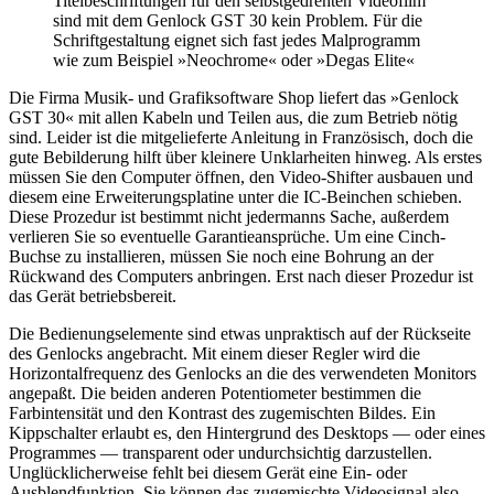
Titelbeschriftungen für den selbstgedrehten Videofilm
sind mit dem Genlock GST 30 kein Problem. Für die
Schriftgestaltung eignet sich fast jedes Malprogramm
wie zum Beispiel »Neochrome« oder »Degas Elite«
Die Firma Musik- und Grafiksoftware Shop liefert das »Genlock
GST 30« mit allen Kabeln und Teilen aus, die zum Betrieb nötig
sind. Leider ist die mitgelieferte Anleitung in Französisch, doch die
gute Bebilderung hilft über kleinere Unklarheiten hinweg. Als erstes
müssen Sie den Computer öffnen, den Video-Shifter ausbauen und
diesem eine Erweiterungsplatine unter die IC-Beinchen schieben.
Diese Prozedur ist bestimmt nicht jedermanns Sache, außerdem
verlieren Sie so eventuelle Garantieansprüche. Um eine Cinch-
Buchse zu installieren, müssen Sie noch eine Bohrung an der
Rückwand des Computers anbringen. Erst nach dieser Prozedur ist
das Gerät betriebsbereit.
Die Bedienungselemente sind etwas unpraktisch auf der Rückseite
des Genlocks angebracht. Mit einem dieser Regler wird die
Horizontalfrequenz des Genlocks an die des verwendeten Monitors
angepaßt. Die beiden anderen Potentiometer bestimmen die
Farbintensität und den Kontrast des zugemischten Bildes. Ein
Kippschalter erlaubt es, den Hintergrund des Desktops — oder eines
Programmes — transparent oder undurchsichtig darzustellen.
Unglücklicherweise fehlt bei diesem Gerät eine Ein- oder
Ausblendfunktion. Sie können das zugemischte Videosignal also