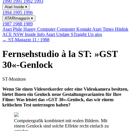
1990
1991
1992
1993
Atari Inside
▾
1994
1995
1996
ATARImagazin
▾
1987
1988
1989
Atari Phile
Happy Computer
Computer Kontakt
Atari Times
Hitdisk
ACE NSW Inside Info
Atari Update
STraight Up
atos
← ST-Magazin 11 / 1988
Fernsehstudio à la ST: »GST
30«-Genlock
ST-Monitore
Wenn Sie einen Videorekorder oder eine Videokamera besitzen,
bietet Ihnen ein Genlock neue Gestaltungsvarianten für Ihre
Filme: Was leistet das »GST 30«-Genlock, das wir einem
kritischen Test unterzogen haben?
Computergrafik kombiniert mit realen Bildern. Mit
einem Genlock sind solche Effekte recht einfach zu