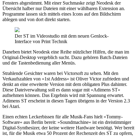
Fensters abgestimmt. Mit einer Suchmaske zeigt Neodesk der
Übersicht halber nur Dateien mit einer wählbaren Extension an.
Programme lassen sich mittels eines Icons auf den Bildschirm
ablegen und von dort direkt starten.
Der ST im Videostudio mit dem neuen Genlock-
Interface von Print Technik
Daneben bietet Neodesk eine Reihe nützlicher Hilfen, die man im
Original-Desktop vergeblich sucht. Dazu gehören Batch-Dateien
und die Tastenbedienung aller Menüs.
Strahlende Gesichter waren bei Victorsoft zu sehen. Mit den
Verkaufszahlen von »1st Address« ist Oliver Victor zufrieden und
denkt an eine erweiterte Version mit dem obligaten Plus dahinter.
Diese Dateiverwaltung soll es dann sogar mit »Adimens ST«
aufnehmen können. Das Ergebnis wird mit Spannung erwartet.
Adimens ST erscheint in diesen Tagen übrigens in der Version 2.3
bei Atari.
Einen echten Leckerbissen für alle Musik-Fans hielt »Tommy-
Software« aus Berlin bereit: »Soundmachine« ist ein dreistimmiger
Digital-Synthesizer, der keine weitere Hardware benötigt. Wer bereit
ist, für die Musik etwa 50 Prozent der Rechenzeit des ST zu opfern,