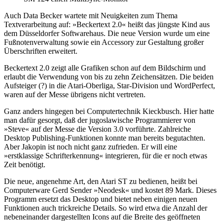
Auch Data Becker wartete mit Neuigkeiten zum Thema
Textverarbeitung auf: »Beckertext 2.0« heißt das jüngste Kind aus
dem Düsseldorfer Softwarehaus. Die neue Version wurde um eine
Fußnotenverwaltung sowie ein Accessory zur Gestaltung großer
Überschriften erweitert.
Beckertext 2.0 zeigt alle Grafiken schon auf dem Bildschirm und
erlaubt die Verwendung von bis zu zehn Zeichensätzen. Die beiden
Aufsteiger (?) in die Atari-Oberliga, Star-Division und WordPerfect,
waren auf der Messe übrigens nicht vertreten.
Ganz anders hingegen bei Computertechnik Kieckbusch. Hier hatte
man dafür gesorgt, daß der jugoslawische Programmierer von
»Steve« auf der Messe die Version 3.0 vorführte. Zahlreiche
Desktop Publishing-Funktionen konnte man bereits begutachten.
Aber Jakopin ist noch nicht ganz zufrieden. Er will eine
»erstklassige Schrifterkennung« integrieren, für die er noch etwas
Zeit benötigt.
Die neue, angenehme Art, den Atari ST zu bedienen, heißt bei
Computerware Gerd Sender »Neodesk« und kostet 89 Mark. Dieses
Programm ersetzt das Desktop und bietet neben einigen neuen
Funktionen auch trickreiche Details. So wird etwa die Anzahl der
nebeneinander dargestellten Icons auf die Breite des geöffneten