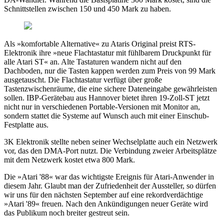
Schnittstellen zwischen 150 und 450 Mark zu haben.
Als »komfortable Alternative« zu Ataris Original preist RTS-
Elektronik ihre »neue Flachtastatur mit fühlbarem Druckpunkt für
alle Atari ST« an. Alte Tastaturen wandern nicht auf den
Dachboden, nur die Tasten kappen werden zum Preis von 99 Mark
ausgetauscht. Die Flachtastatur verfügt über große
Tastenzwischenräume, die eine sichere Dateneingabe gewährleisten
sollen. IBP-Gerätebau aus Hannover bietet ihren 19-Zoll-ST jetzt
nicht nur in verschiedenen Portable-Versionen mit Monitor an,
sondern stattet die Systeme auf Wunsch auch mit einer Einschub-
Festplatte aus.
3K Elektronik stellte neben seiner Wechselplatte auch ein Netzwerk
vor, das den DMA-Port nutzt. Die Verbindung zweier Arbeitsplätze
mit dem Netzwerk kostet etwa 800 Mark.
Die »Atari '88« war das wichtigste Ereignis für Atari-Anwender in
diesem Jahr. Glaubt man der Zufriedenheit der Aussteller, so dürfen
wir uns für den nächsten September auf eine rekordverdächtige
»Atari '89« freuen. Nach den Ankündigungen neuer Geräte wird
das Publikum noch breiter gestreut sein.