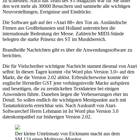
zu schleusen. Auch das Team des ST-Magazins war für Sie unter
den weit mehr als 30000 Besuchern und sammelte alle wichtigen
Neuvorstellungen, Ereignisse und Eindrücke.
Die Software gab auf der »Atari 88« den Ton an. Ausländische
Firmen aus Großbritannien und Holland unterstrichen die
internationale Bedeutung der Messe. Zahlreiche MIDI-Stände
belegten die starke Präsenz des ST im Musikbereich.
Brandheiße Nachrichten gibt es über die Anwendungssoftware zu
berichten.
Die für Vielschreiber wichtigste Nachricht stammt diesmal von Atari
selbst: In diesen Tagen kommt »Ist Word plus Version 3.0« auf den
Markt, die die Version 2.02 ablöst. Erfreulicherweise konnte der
englische Hersteller GST jene verhängnisvolle Macke aufspüren
und beseitigen, die zu zerstückelten Textdateien bei einigen
Anwendern führte. Daneben liegen die Verbesserungen eher im
Detail. So sollen endlich die wichtigsten Menüpunkte auch mit
Tastaturkürzeln erreichbar sein. Nach Auskunft von Atari-
Softwarechef Herrn Lehmann ist Ist Word plus Version 3.0
datenkompatibel zur bisherigen Version 2.02.
Der kleine Umrüstsatz von Eickmann macht aus dem
SM 124 einen Multisync-Monitor