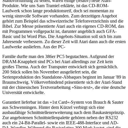
Standvorführung zu sehen, waren einige (relativ) neue Atari-
Produkte. Wie uns Sam Tramiel erklärte, ist das CD-ROM-
Laufwerk schon lange produktionsreif, doch sei momentan zu
wenig sinnvolle Software vorhanden. Zum derzeitigen Angebot
gehört zum Beispiel das schweizerische Telefonverzeichnis und die
Bibel. Zur Messe präsentierte Atari auch ein eigenes CD-ROM, das
mit Programmen vollgepackt ist, darunter angeblich auch GFA-
Basic und Ist Word Plus. Die Angebots-Situation soll sich bis zum
Jahresende verbessern. Zu dieser Zeit will Atari dann auch die ersten
Laufwerke ausliefern. Aus der PC-
Familie durfte man den 386er PC5 begutachten. Aufgrund der
DRAM-Knappheit sind PCs bei Atari allerdings zur Zeit kein
großes Thema. Auch der Transputer entwickelt sich gemächlich.
200 Stück sollen bis November ausgeliefert sein, die
Serienproduktion des Standalone-Abbaques beginnt im Januar '89 in
Braunschweig. Völkerverbindend präsentierte sich der Atari-Stand
mit der chinesischen Textverarbeitung »Sino-text«, die eine deutsche
Universität entwickelte.
Garantiert lieferbar ist das »1st Card«-System von Brauch & Sauter
aus Schwenningen. Hinter dem Kürzel verbirgt sich eine
ausbaufähige Schnittstellenerweiterung nach dem Baukastenprinzip.
Zur angebotenen Schnittstellenpalette gehören neben der RS232
auch ein 24-Bit-Parallel- sowie ein IEEE-488-Interface und AD-
DA-Wandler. Während die Basisplatine 300 Mark kostet, sind die