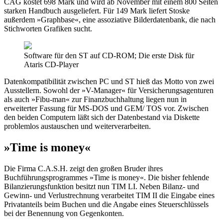
CAG kostet 698 Mark und wird ab November mit einem 800 Seiten
starken Handbuch ausgeliefert. Für 149 Mark liefert Stoske
außerdem »Graphbase«, eine assoziative Bilderdatenbank, die nach
Stichworten Grafiken sucht.
Software für den ST auf CD-ROM; Die erste Disk für
Ataris CD-Player
Datenkompatibilität zwischen PC und ST hieß das Motto von zwei
Ausstellern. Sowohl der »V-Manager« für Versicherungsagenturen
als auch »Fibu-man« zur Finanzbuchhaltung liegen nun in
erweiterter Fassung für MS-DOS und GEM/ TOS vor. Zwischen
den beiden Computern läßt sich der Datenbestand via Diskette
problemlos austauschen und weiterverarbeiten.
»Time is money«
Die Firma C.A.S.H. zeigt den großen Bruder ihres
Buchführungsprogrammes »Time is money«. Die bisher fehlende
Bilanzierungsfunktion besitzt nun TIM LI. Neben Bilanz- und
Gewinn- und Verlustrechnung verarbeitet TIM II die Eingabe eines
Privatanteils beim Buchen und die Angabe eines Steuerschlüssels
bei der Benennung von Gegenkonten.