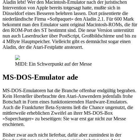
Aladin lebt! Wer den Macintosh-Emulator nach der juristischen
Intervention von Apple bereits totgesagt hatte, mußte sich in
Düsseldorf eines Besseren belehren lassen. Dort präsentierte die
niederländische Firma »Softpaquet« den Aladin 2.1. Für 600 Mark
bekommt man den Emulator samt original Macintosh-ROMs, die für
den ROM-Port des ST bestimmt sind. Die neue Version unterstützt
nun auch Laserdrucker über PostScript, Großbildschirme und bis zu
4 MByte Hauptspeicher. Vielleicht gibt es demnächst sogar einen
Aladin, der die Atari-Festplatte ansteuert.
MIDI: Ein Schwerpunkt auf der Messe
MS-DOS-Emulator ade
MS-DOS-Emulatoren hat die Branche offenbar endgültig begraben.
Kein Hersteller überbrachte den Atari-Anwendern jedenfalls frohe
Botschaft in Form eines funktionierenden Hardware-Emulators.
Auch die Frankfurter Beta-Systems ließ die Chance ungenutzt, die
mittlerweile erheblichen Zweifel an ihrer MS-DOS-Box
»Supercharger« zu beseitigen: Sie war erst gar nicht zur Messe
erschienen.
Bisher zwar auch nicht lieferbar, dafür aber zumindest in der