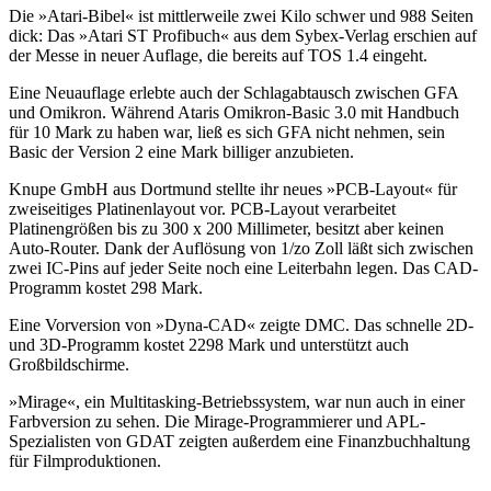
Die »Atari-Bibel« ist mittlerweile zwei Kilo schwer und 988 Seiten
dick: Das »Atari ST Profibuch« aus dem Sybex-Verlag erschien auf
der Messe in neuer Auflage, die bereits auf TOS 1.4 eingeht.
Eine Neuauflage erlebte auch der Schlagabtausch zwischen GFA
und Omikron. Während Ataris Omikron-Basic 3.0 mit Handbuch
für 10 Mark zu haben war, ließ es sich GFA nicht nehmen, sein
Basic der Version 2 eine Mark billiger anzubieten.
Knupe GmbH aus Dortmund stellte ihr neues »PCB-Layout« für
zweiseitiges Platinenlayout vor. PCB-Layout verarbeitet
Platinengrößen bis zu 300 x 200 Millimeter, besitzt aber keinen
Auto-Router. Dank der Auflösung von 1/zo Zoll läßt sich zwischen
zwei IC-Pins auf jeder Seite noch eine Leiterbahn legen. Das CAD-
Programm kostet 298 Mark.
Eine Vorversion von »Dyna-CAD« zeigte DMC. Das schnelle 2D-
und 3D-Programm kostet 2298 Mark und unterstützt auch
Großbildschirme.
»Mirage«, ein Multitasking-Betriebssystem, war nun auch in einer
Farbversion zu sehen. Die Mirage-Programmierer und APL-
Spezialisten von GDAT zeigten außerdem eine Finanzbuchhaltung
für Filmproduktionen.