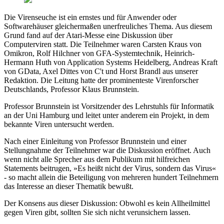
Die Virenseuche ist ein ernstes und für Anwender oder
Softwarehäuser gleichermaßen unerfreuliches Thema. Aus diesem
Grund fand auf der Atari-Messe eine Diskussion über
Computerviren statt. Die Teilnehmer waren Carsten Kraus von
Omikron, Rolf Hilchner von GFA-Systemtechnik, Heinrich-
Hermann Huth von Application Systems Heidelberg, Andreas Kraft
von GData, Axel Dittes von C't und Horst Brandl aus unserer
Redaktion. Die Leitung hatte der prominenteste Virenforscher
Deutschlands, Professor Klaus Brunnstein.
Professor Brunnstein ist Vorsitzender des Lehrstuhls für Informatik
an der Uni Hamburg und leitet unter anderem ein Projekt, in dem
bekannte Viren untersucht werden.
Nach einer Einleitung von Professor Brunnstein und einer
Stellungnahme der Teilnehmer war die Diskussion eröffnet. Auch
wenn nicht alle Sprecher aus dem Publikum mit hilfreichen
Statements beitrugen, »Es heißt nicht der Virus, sondern das Virus«
- so macht allein die Beteiligung von mehreren hundert Teilnehmern
das Interesse an dieser Thematik bewußt.
Der Konsens aus dieser Diskussion: Obwohl es kein Allheilmittel
gegen Viren gibt, sollten Sie sich nicht verunsichern lassen.