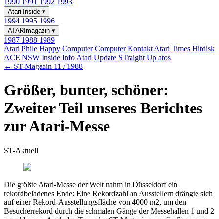
1990
1991
1992
1993
Atari Inside
▾
1994
1995
1996
ATARImagazin
▾
1987
1988
1989
Atari Phile
Happy Computer
Computer Kontakt
Atari Times
Hitdisk
ACE NSW Inside Info
Atari Update
STraight Up
atos
← ST-Magazin 11 / 1988
Größer, bunter, schöner:
Zweiter Teil unseres Berichtes
zur Atari-Messe
ST-Aktuell
Die größte Atari-Messe der Welt nahm in Düsseldorf ein
rekordbeladenes Ende: Eine Rekordzahl an Ausstellern drängte sich
auf einer Rekord-Ausstellungsfläche von 4000 m2, um den
Besucherrekord durch die schmalen Gänge der Messehallen 1 und 2