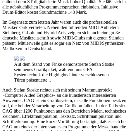
entlockt dem ST digitalisierte Musik hoher Qualität. Sie läßt sich in
alle gebräuchlichen Programmiersprachen einbinden. Inklusive
Drum-Editor kostet Soundmachine 148 Mark.
Im Gegensatz zum letzten Jahr waren auch die professionellen
Musiker stark vertreten. Neben den führenden MIDI-Anbietern
Steinberg, C-Lab und Hybrid Arts, zeigten sich auch eine große
deutsche Musikzeitschrift sowie MIDI-Clubs mit eigenen Ständen
präsent. Mittlerweile gibt es sogar ein Netz von MIDI/Synthesizer-
Mailboxen in Deutschland.
Auf dem Stand von Finke demonstrierte Stefan Stoske
sein neues Grafikpaket, während uns GFA
Systemtechnik die Highlights hinter verschlossenen
Türen präsentierte...
Auch Stefan Stoske richtet sich mit seinem Mammutprojekt
»Computer Aided Graphics« an die künstlerisch interessierten
Anwender. CAG ist ein Grafiksystem, das alle Funktionen besitzen
soll, die bei der Verarbeitung von Grafik an fallen. In der Tat besitzt
CAG über 1200 Funktionen aus den Bereichen Malen, technisches
Zeichnen, Effektmanipulation, Textsatz, Schriftmanipulation und
Schrifterkennung. Eine kurze Vorführung bestätigte, daß es sich bei
CAG um eines der interessantesten Programme der Messe handelte.